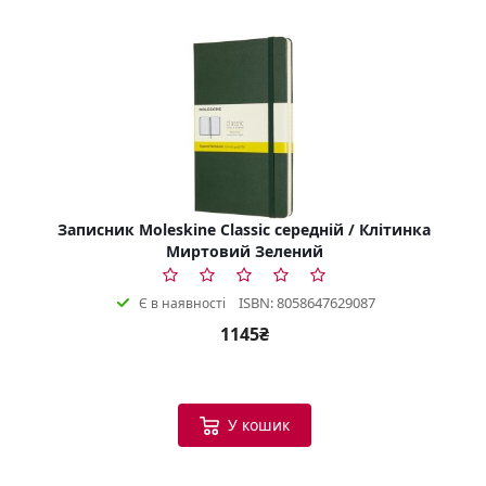
Записник Moleskine Classic середній / Клітинка
Миртовий Зелений
ISBN: 8058647629087
Є в наявності
1145₴
У кошик