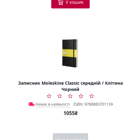
У кошик
Записник Moleskine Classic середній / Клітина
Чорний
ISBN: 9788883701139
Немає в наявності
1055₴
Немає в наявності