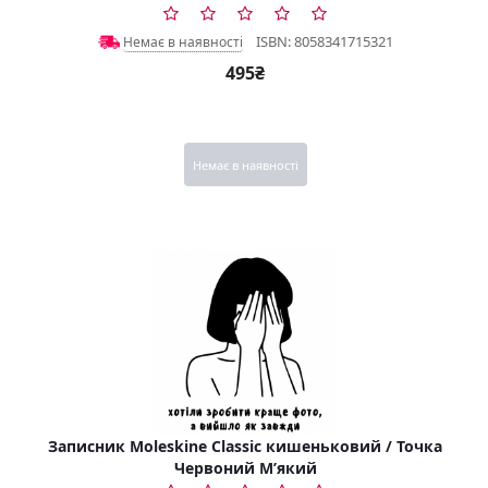
ISBN: 8058341715321
Немає в наявності
495₴
Немає в наявності
Записник Moleskine Classic кишеньковий / Точка
Червоний М’який