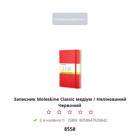
Немає в наявності
Записник Moleskine Classic медіум / Нелінований
Червоний
ISBN: 8058647626642
Є в наявності
855₴