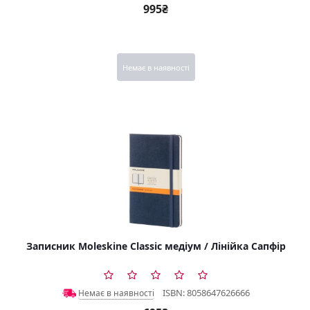
995₴
Немає в наявності
Записник Moleskine Classic медіум / Лінійка Сапфір
ISBN: 8058647626666
Немає в наявності