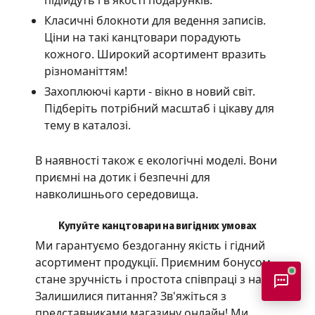
підійдуть і в якості подарунків.
Класичні блокноти для ведення записів.
Ціни на такі канцтовари порадують
кожного. Широкий асортимент вразить
різноманіттям!
Захоплюючі карти - вікно в новий світ.
Підберіть потрібний масштаб і цікаву для
тему в каталозі.
В наявності також є екологічні моделі. Вони
приємні на дотик і безпечні для
навколишнього середовища.
Купуйте канцтовари на вигідних умовах
Ми гарантуємо бездоганну якість і гідний
асортимент продукції. Приємним бонусом
стане зручність і простота співпраці з нами.
Залишилися питання? Зв'яжіться з
представниками магазину онлайн! Ми