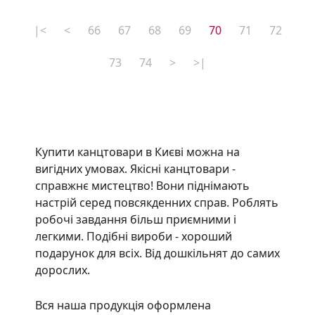
|<
<
66
67
68
69
70
71
72
73
74
>
>|
Купити канцтовари в Києві можна на
вигідних умовах. Якісні канцтовари -
справжнє мистецтво! Вони піднімають
настрій серед повсякденних справ. Роблять
робочі завдання більш приємними і
легкими. Подібні вироби - хороший
подарунок для всіх. Від дошкільнят до самих
дорослих.
Вся наша продукція оформлена