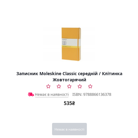
Записник Moleskine Classic середній / Клітинка
Жовтогарячий
ISBN: 9788866136378
Немає в наявності
535₴
Немає в наявності