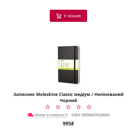
У кошик
Записник Moleskine Classic медіум / Нелінований
Чорний
ISBN: 8058647626604
Немає в наявності
995₴