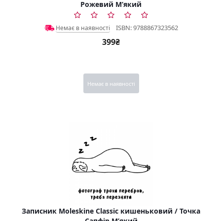
Рожевий М’який
ISBN: 9788867323562
Немає в наявності
399₴
Немає в наявності
Записник Moleskine Classic кишеньковий / Точка
Сапфір М’який