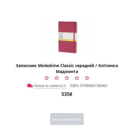
Записник Moleskine Classic середній / Клітинка
Маджента
ISBN: 9788866136460
Немає в наявності
535₴
Немає в наявності