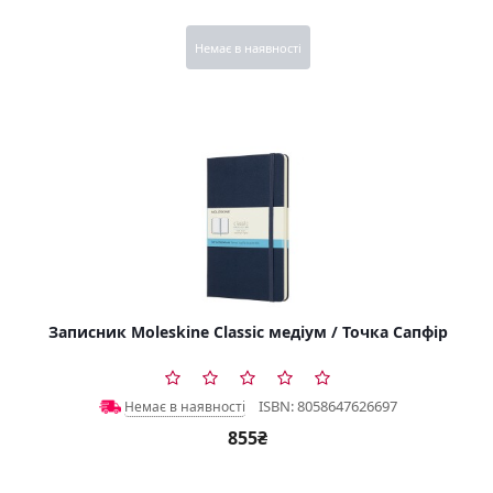
Немає в наявності
Записник Moleskine Classic медіум / Точка Сапфір
ISBN: 8058647626697
Немає в наявності
855₴