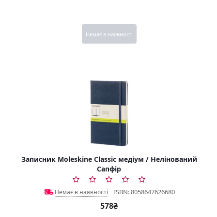
Немає в наявності
Записник Moleskine Classic медіум / Нелінований
Сапфір
ISBN: 8058647626680
Немає в наявності
578₴