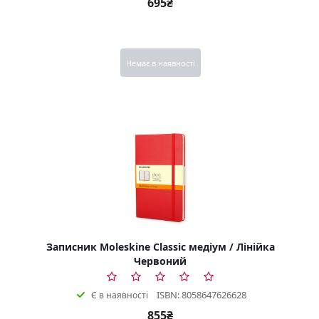
695₴
Немає в наявності
Записник Moleskine Classic медіум / Лінійка
Червоний
ISBN: 8058647626628
Є в наявності
855₴