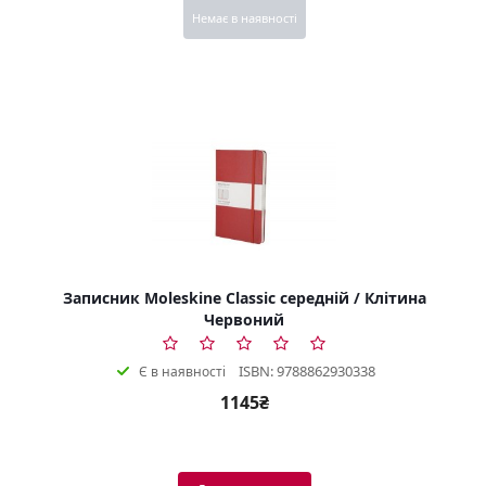
Немає в наявності
Записник Moleskine Classic середній / Клітина
Червоний
ISBN: 9788862930338
Є в наявності
1145₴