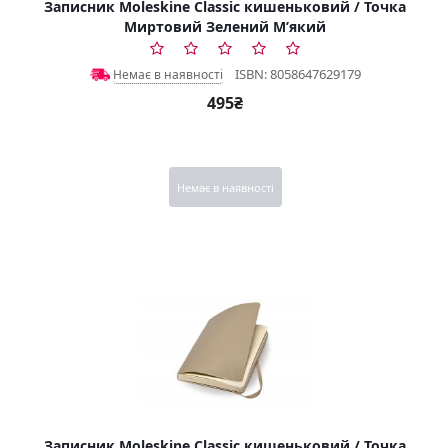
Записник Moleskine Classic кишеньковий / Точка
Миртовий Зелений М’який
ISBN: 8058647629179
Немає в наявності
495₴
Немає в наявності
Записник Moleskine Classic кишеньковий / Точка