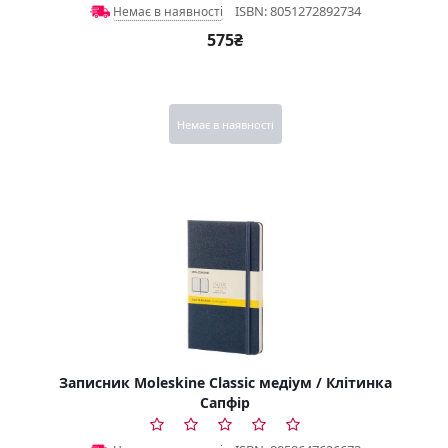
ISBN: 8051272892734
Немає в наявності
575₴
Немає в наявності
Записник Moleskine Classic медіум / Клітинка
Сапфір