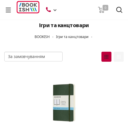
Пошук
0
Ігри та канцтовари
BOOKISH
-
Ігри та канцтовари
-