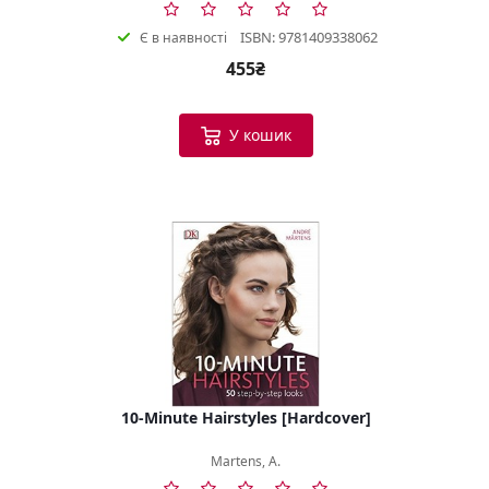
ISBN: 9781409338062
Є в наявності
455₴
У кошик
10-Minute Hairstyles [Hardcover]
Martens, A.