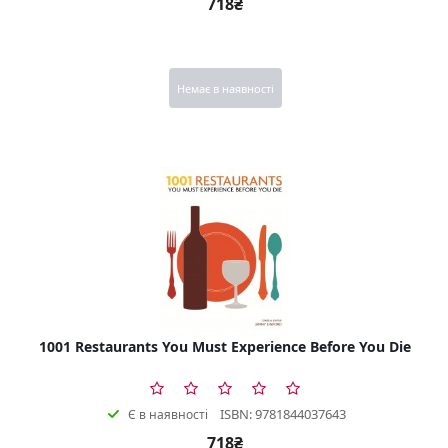
718₴
Немає в наявності
1001 Restaurants You Must Experience Before You Die
ISBN: 9781844037643
Є в наявності
718₴