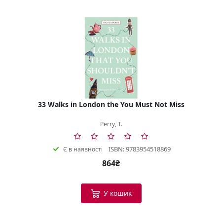
33 Walks in London the You Must Not Miss
Perry, T.
ISBN: 9783954518869
Є в наявності
864₴
У кошик