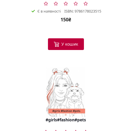
ISBN: 9786178023515
Є в наявності
150₴
У кошик
#girls#fashion#pets