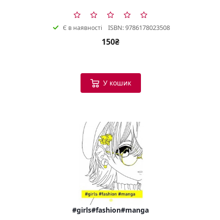
ISBN: 9786178023508
Є в наявності
150₴
У кошик
#girls#fashion#manga