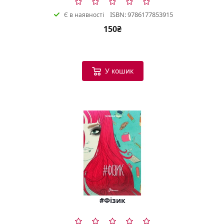
ISBN: 9786177853915
Є в наявності
150₴
У кошик
#Фізик