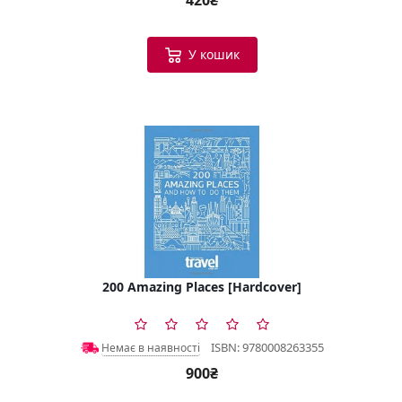
420₴
У кошик
200 Amazing Places [Hardcover]
ISBN: 9780008263355
Немає в наявності
900₴