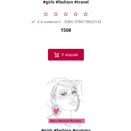
#girls #fashion #travel
ISBN: 9786178023133
Є в наявності
150₴
У кошик
#girls #fashion #yummy