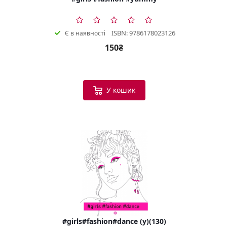
ISBN: 9786178023126
Є в наявності
150₴
У кошик
#girls#fashion#dance (у)(130)