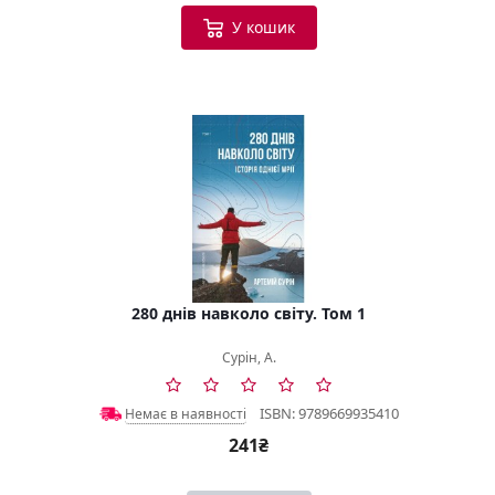
У кошик
280 днів навколо світу. Том 1
Сурін, А.
ISBN: 9789669935410
Немає в наявності
241₴