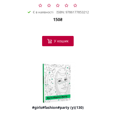
ISBN: 9786177853212
Є в наявності
150₴
У кошик
#girls#fashion#party (у)(130)