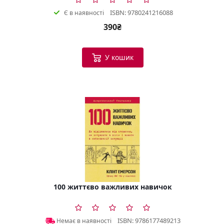
ISBN: 9780241216088
Є в наявності
390₴
У кошик
100 життєво важливих навичок
ISBN: 9786177489213
Немає в наявності