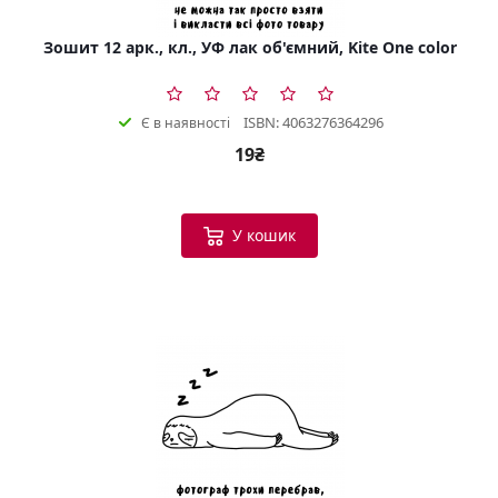
Зошит 12 арк., кл., УФ лак об'ємний, Kite One color
ISBN: 4063276364296
Є в наявності
19₴
У кошик