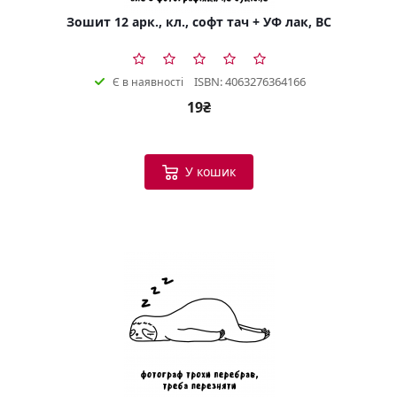
Зошит 12 арк., кл., софт тач + УФ лак, BC
ISBN: 4063276364166
Є в наявності
19₴
У кошик