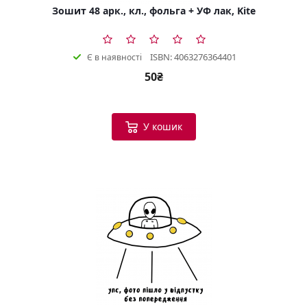
Зошит 48 арк., кл., фольга + УФ лак, Kite
ISBN: 4063276364401
Є в наявності
50₴
У кошик