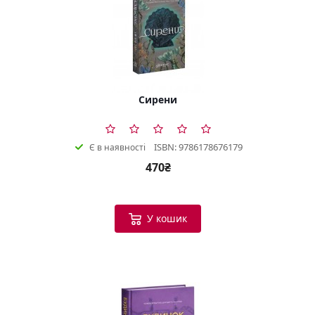
Сирени
ISBN: 9786178676179
Є в наявності
470₴
У кошик