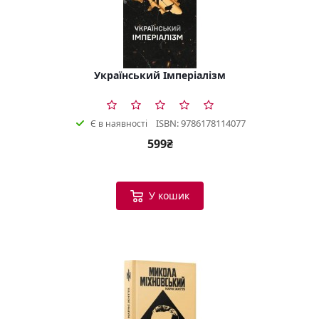
Український Імперіалізм
ISBN: 9786178114077
Є в наявності
599₴
У кошик