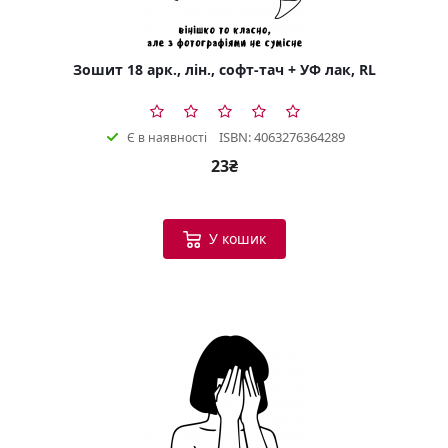
Зошит 18 арк., лін., софт-тач + УФ лак, RL
ISBN: 4063276364289
Є в наявності
23₴
У кошик