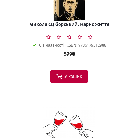
Микола Сціборський. Нарис життя
ISBN: 9786179512988
Є в наявності
599₴
У кошик