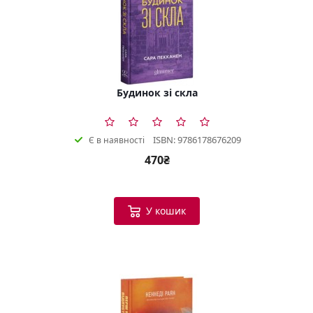
Будинок зі скла
ISBN: 9786178676209
Є в наявності
470₴
У кошик