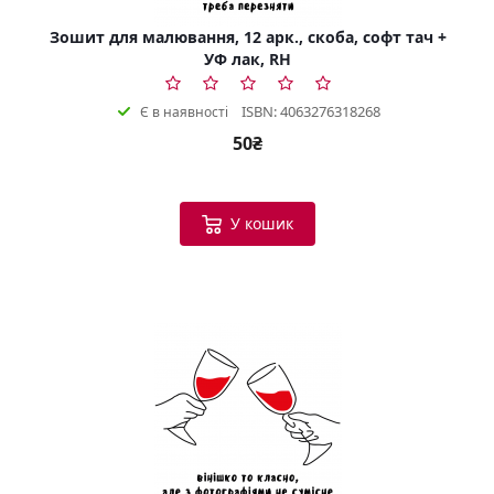
Зошит для малювання, 12 арк., скоба, софт тач +
УФ лак, RH
ISBN: 4063276318268
Є в наявності
50₴
У кошик