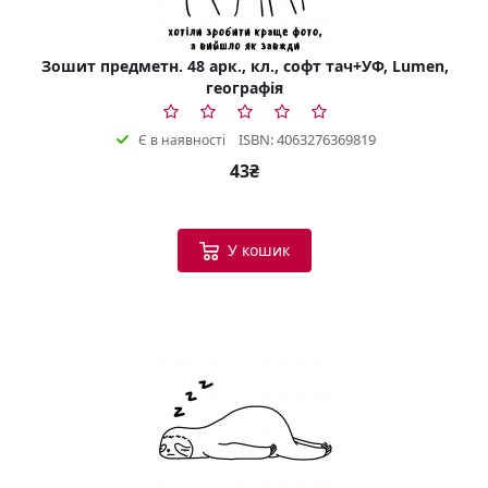
Зошит предметн. 48 арк., кл., софт тач+УФ, Lumen,
географія
ISBN: 4063276369819
Є в наявності
43₴
У кошик