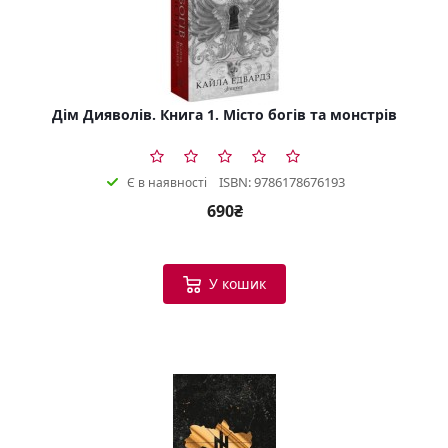
Дім Дияволів. Книга 1. Місто богів та монстрів
ISBN: 9786178676193
Є в наявності
690₴
У кошик