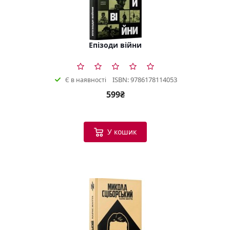
Епізоди війни
ISBN: 9786178114053
Є в наявності
599₴
У кошик