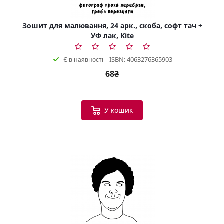
Зошит для малювання, 24 арк., скоба, софт тач +
УФ лак, Kite
ISBN: 4063276365903
Є в наявності
68₴
У кошик