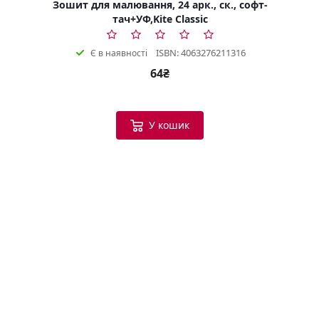
Зошит для малювання, 24 арк., ск., софт-
тач+УФ,Kite Classic
ISBN: 4063276211316
Є в наявності
64₴
У кошик