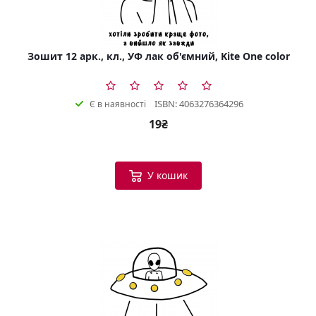
Зошит 12 арк., кл., УФ лак об'ємний, Kite One color
ISBN: 4063276364296
Є в наявності
19₴
У кошик