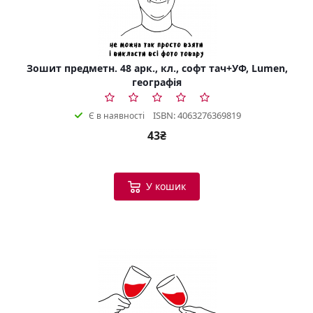
Зошит предметн. 48 арк., кл., софт тач+УФ, Lumen,
географія
ISBN: 4063276369819
Є в наявності
43₴
У кошик