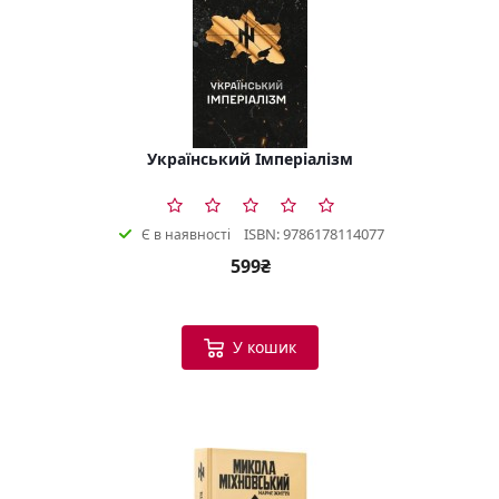
Український Імперіалізм
ISBN: 9786178114077
Є в наявності
599₴
У кошик