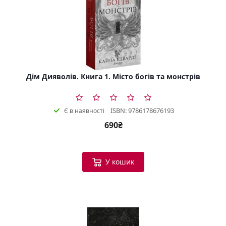
Дім Дияволів. Книга 1. Місто богів та монстрів
ISBN: 9786178676193
Є в наявності
690₴
У кошик