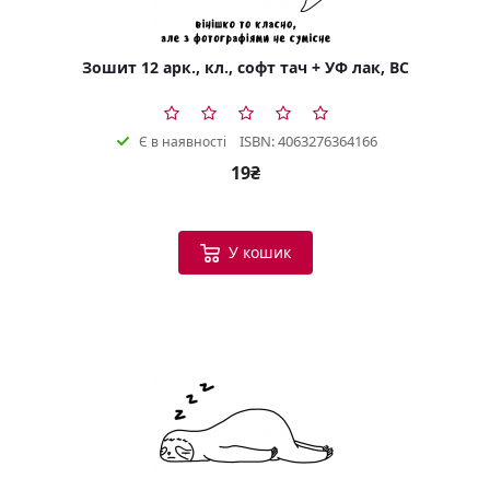
Зошит 12 арк., кл., софт тач + УФ лак, BC
ISBN: 4063276364166
Є в наявності
19₴
У кошик