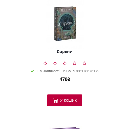
Сирени
ISBN: 9786178676179
Є в наявності
470₴
У кошик