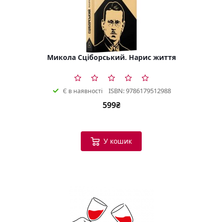
Микола Сціборський. Нарис життя
ISBN: 9786179512988
Є в наявності
599₴
У кошик