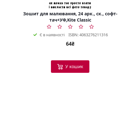
Зошит для малювання, 24 арк., ск., софт-
тач+УФ,Kite Classic
ISBN: 4063276211316
Є в наявності
64₴
У кошик