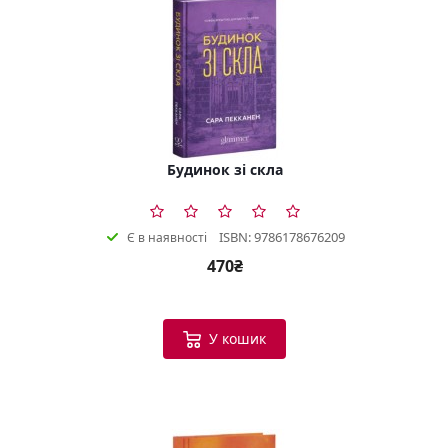
Будинок зі скла
ISBN: 9786178676209
Є в наявності
470₴
У кошик