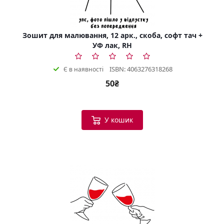
Зошит для малювання, 12 арк., скоба, софт тач +
УФ лак, RH
ISBN: 4063276318268
Є в наявності
50₴
У кошик