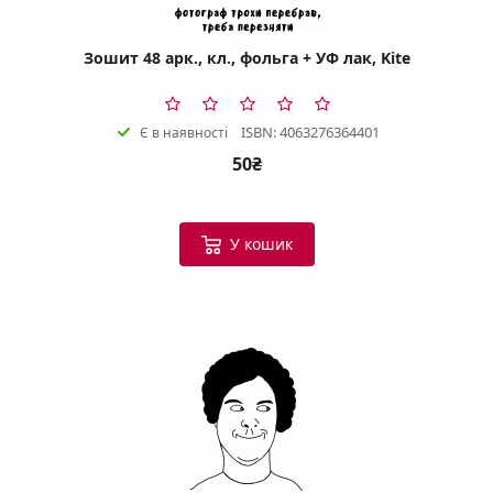
Зошит 48 арк., кл., фольга + УФ лак, Kite
ISBN: 4063276364401
Є в наявності
50₴
У кошик