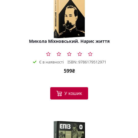
Микола Міхновський. Нарис життя
ISBN: 9786179512971
Є в наявності
599₴
У кошик