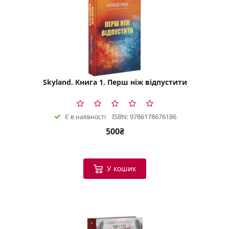
Skyland. Книга 1. Перш ніж відпустити
ISBN: 9786178676186
Є в наявності
500₴
У кошик