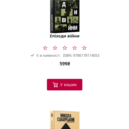
Епізоди війни
ISBN: 9786178114053
Є в наявності
599₴
У кошик