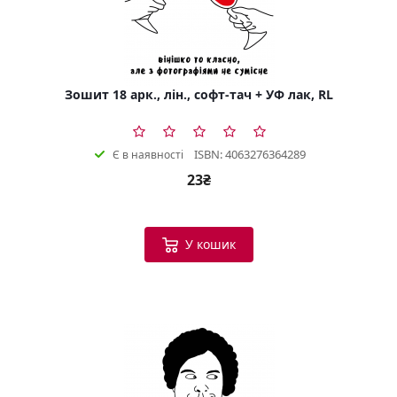
Зошит 18 арк., лін., софт-тач + УФ лак, RL
ISBN: 4063276364289
Є в наявності
23₴
У кошик