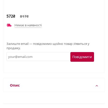
572₴
817₴
Немає в наявності
Залиште email — повідомимо щойно товар з’явиться у
продажу.
Повідомити
Опис