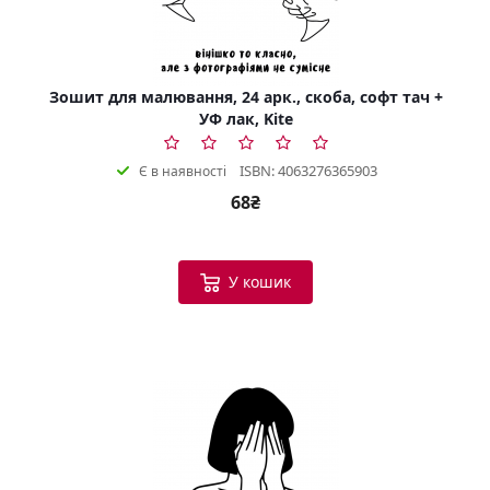
Зошит для малювання, 24 арк., скоба, софт тач +
УФ лак, Kite
ISBN: 4063276365903
Є в наявності
68₴
У кошик