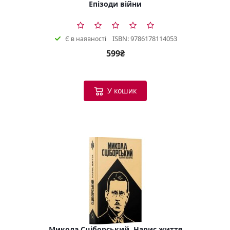
Епізоди війни
ISBN: 9786178114053
Є в наявності
599₴
У кошик
Микола Сціборський. Нарис життя