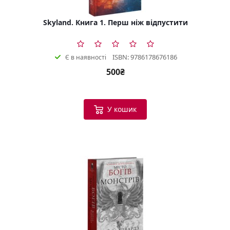
Skyland. Книга 1. Перш ніж відпустити
ISBN: 9786178676186
Є в наявності
500₴
У кошик