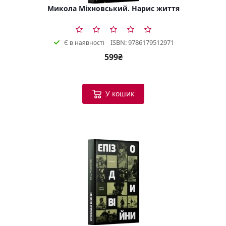
Микола Міхновський. Нарис життя
ISBN: 9786179512971
Є в наявності
599₴
У кошик