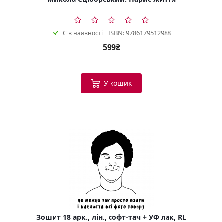
ISBN: 9786179512988
Є в наявності
599₴
У кошик
Зошит 18 арк., лін., софт-тач + УФ лак, RL