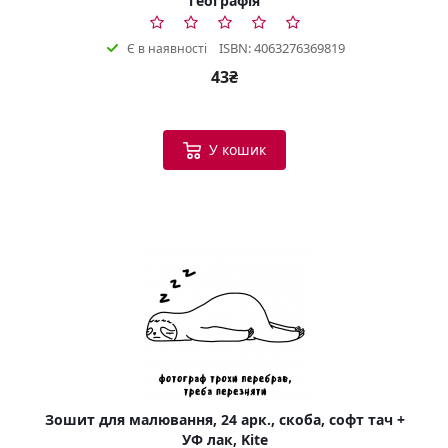
географія
ISBN: 4063276369819
Є в наявності
43₴
У кошик
Зошит для малювання, 24 арк., скоба, софт тач +
УФ лак, Kite