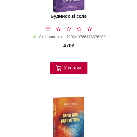
Будинок зі скла
ISBN: 9786178676209
Є в наявності
470₴
У кошик