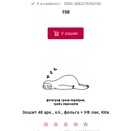
ISBN: 4063276364166
Є в наявності
19₴
У кошик
Зошит 48 арк., кл., фольга + УФ лак, Kite