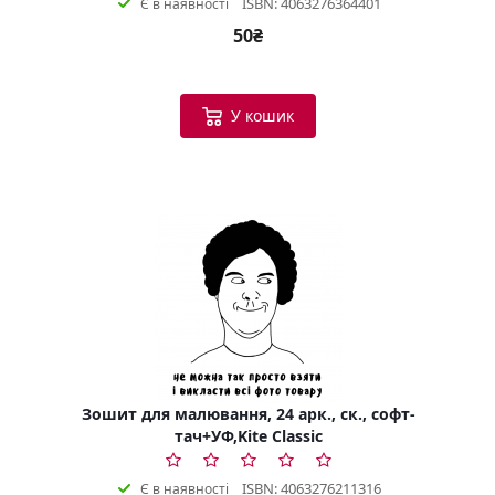
ISBN: 4063276364401
Є в наявності
50₴
У кошик
Зошит для малювання, 24 арк., ск., софт-
тач+УФ,Kite Classic
ISBN: 4063276211316
Є в наявності