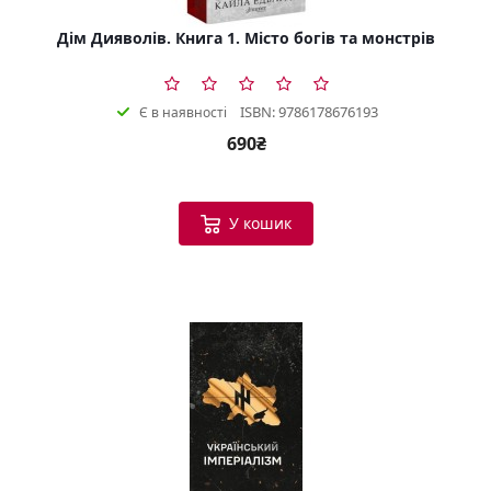
Дім Дияволів. Книга 1. Місто богів та монстрів
ISBN: 9786178676193
Є в наявності
690₴
У кошик