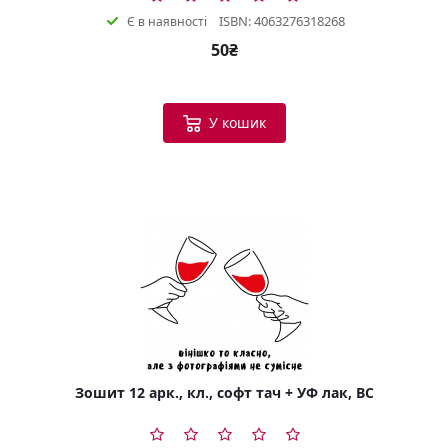
ISBN: 4063276318268
Є в наявності
50₴
У кошик
Зошит 12 арк., кл., софт тач + УФ лак, BC