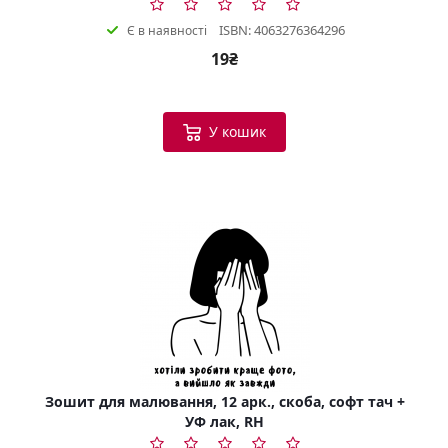
ISBN: 4063276364296
Є в наявності
19₴
У кошик
Зошит для малювання, 12 арк., скоба, софт тач +
УФ лак, RH