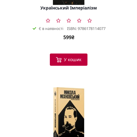
Український Імперіалізм
ISBN: 9786178114077
Є в наявності
599₴
У кошик