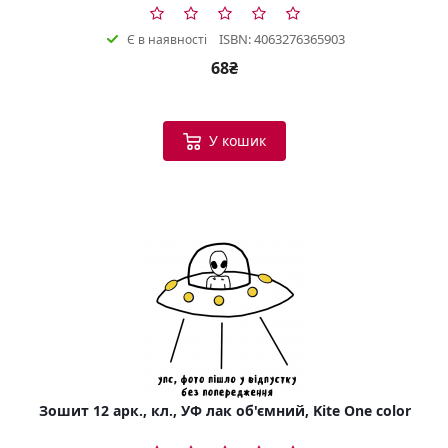
ISBN: 4063276365903
Є в наявності
68₴
У кошик
Зошит 12 арк., кл., УФ лак об'ємний, Kite One color