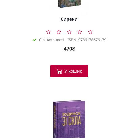
Сирени
ISBN: 9786178676179
Є в наявності
470₴
У кошик