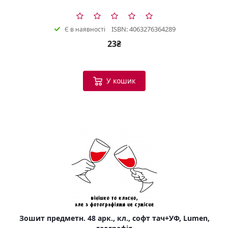
ISBN: 4063276364289
Є в наявності
23₴
У кошик
Зошит предметн. 48 арк., кл., софт тач+УФ, Lumen,