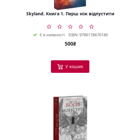
Skyland. Книга 1. Перш ніж відпустити
ISBN: 9786178676186
Є в наявності
500₴
У кошик