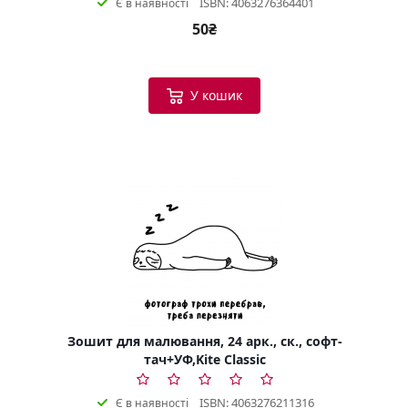
ISBN: 4063276364401
Є в наявності
50₴
У кошик
Зошит для малювання, 24 арк., ск., софт-
тач+УФ,Kite Classic
ISBN: 4063276211316
Є в наявності