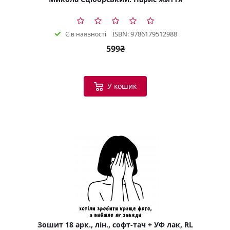
ISBN: 9786179512988
Є в наявності
599₴
У кошик
Зошит 18 арк., лін., софт-тач + УФ лак, RL