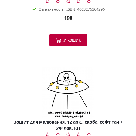
ISBN: 4063276364296
Є в наявності
19₴
У кошик
Зошит для малювання, 12 арк., скоба, софт тач +
УФ лак, RH