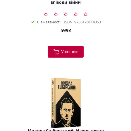
Епізоди війни
ISBN: 9786178114053
Є в наявності
599₴
У кошик
Микола Сціборський. Нарис життя