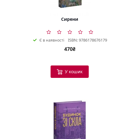
Сирени
ISBN: 9786178676179
Є в наявності
470₴
У кошик