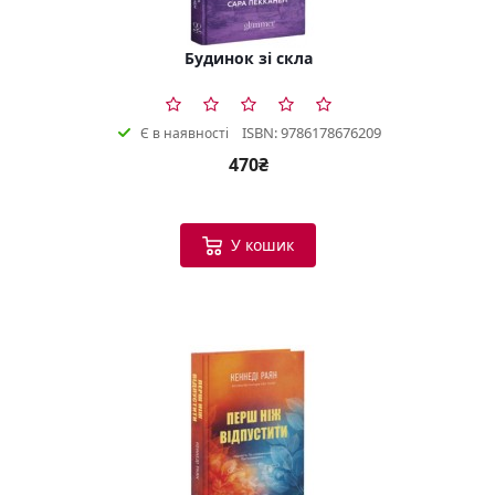
Будинок зі скла
ISBN: 9786178676209
Є в наявності
470₴
У кошик