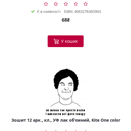
ISBN: 4063276365903
Є в наявності
68₴
У кошик
Зошит 12 арк., кл., УФ лак об'ємний, Kite One color