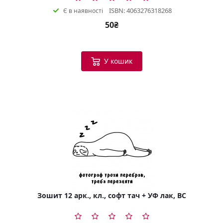
ISBN: 4063276318268
Є в наявності
50₴
У кошик
Зошит 12 арк., кл., софт тач + УФ лак, BC