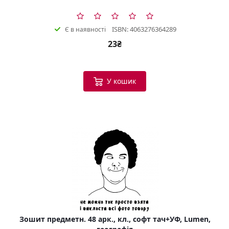
ISBN: 4063276364289
Є в наявності
23₴
У кошик
Зошит предметн. 48 арк., кл., софт тач+УФ, Lumen,