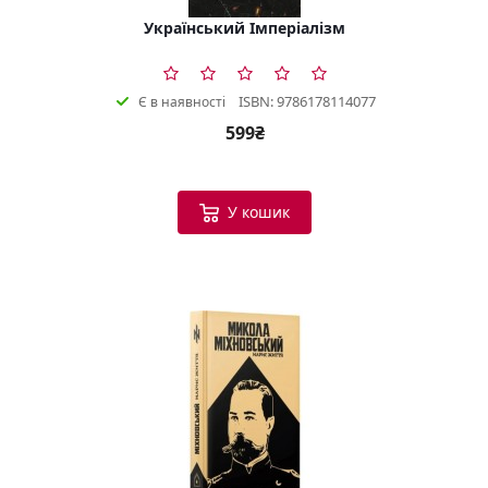
Український Імперіалізм
ISBN: 9786178114077
Є в наявності
599₴
У кошик