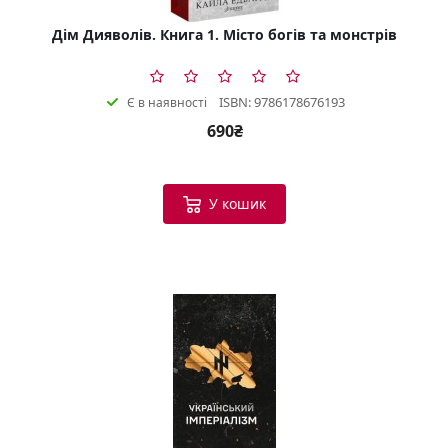
Дім Дияволів. Книга 1. Місто богів та монстрів
ISBN: 9786178676193
Є в наявності
690₴
У кошик