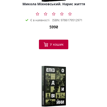
Микола Міхновський. Нарис життя
ISBN: 9786179512971
Є в наявності
599₴
У кошик