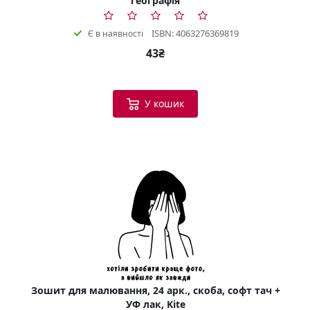
географія
ISBN: 4063276369819
Є в наявності
43₴
У кошик
Зошит для малювання, 24 арк., скоба, софт тач +
УФ лак, Kite