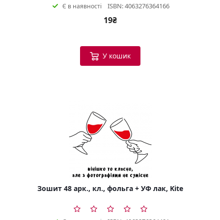
ISBN: 4063276364166
Є в наявності
19₴
У кошик
Зошит 48 арк., кл., фольга + УФ лак, Kite