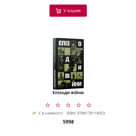
У кошик
Епізоди війни
ISBN: 9786178114053
Є в наявності
599₴