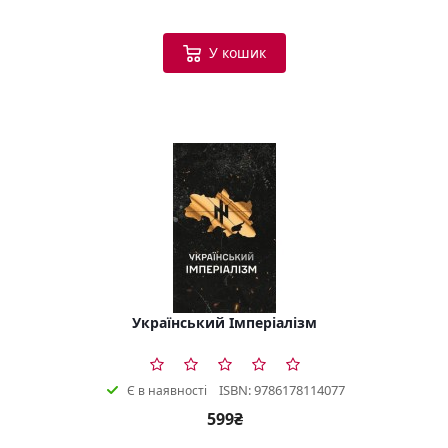
У кошик
Український Імперіалізм
ISBN: 9786178114077
Є в наявності
599₴