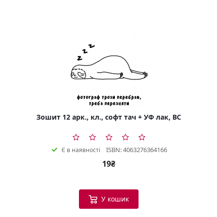
Зошит 12 арк., кл., софт тач + УФ лак, BC
ISBN: 4063276364166
Є в наявності
19₴
У кошик