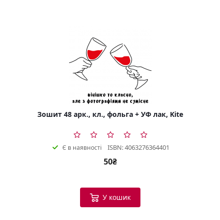
Зошит 48 арк., кл., фольга + УФ лак, Kite
ISBN: 4063276364401
Є в наявності
50₴
У кошик