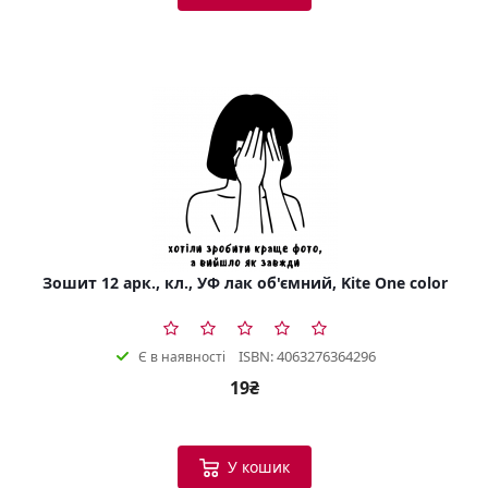
Зошит 12 арк., кл., УФ лак об'ємний, Kite One color
ISBN: 4063276364296
Є в наявності
19₴
У кошик