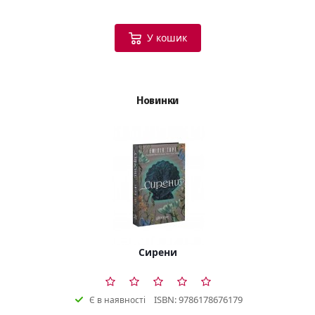
У кошик
Новинки
Сирени
ISBN: 9786178676179
Є в наявності