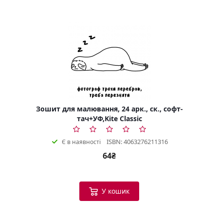
Зошит для малювання, 24 арк., ск., софт-
тач+УФ,Kite Classic
ISBN: 4063276211316
Є в наявності
64₴
У кошик