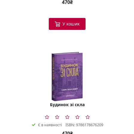
470₴
У кошик
Будинок зі скла
ISBN: 9786178676209
Є в наявності
470₴