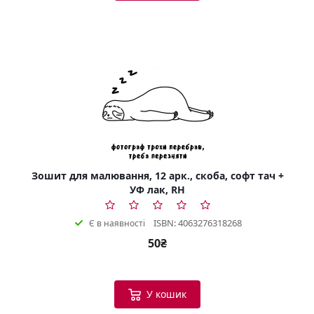
Зошит для малювання, 12 арк., скоба, софт тач +
УФ лак, RH
ISBN: 4063276318268
Є в наявності
50₴
У кошик