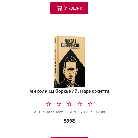
У кошик
Микола Сціборський. Нарис життя
ISBN: 9786179512988
Є в наявності
599₴