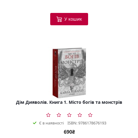
У кошик
Дім Дияволів. Книга 1. Місто богів та монстрів
ISBN: 9786178676193
Є в наявності
690₴