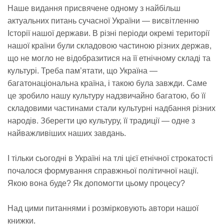
Наше видання присвячене одному з найбільш
актуальних питань сучасної України — висвітленню
Історії нашої держави. В різні періоди окремі території
нашої країни були складовою частиною різних держав,
що не могло не відобразитися на її етнічному складі та
культурі. Треба пам’ятати, що Україна —
багатонаціональна країна, і такою була завжди. Саме
це зробило нашу культуру надзвичайно багатою, бо її
складовими частинами стали культурні надбання різних
народів. Зберегти цю культуру, її традиції — одне з
найважливіших наших завдань.
І тільки сьогодні в Україні на тлі цієї етнічної строкатості
почалося формування справжньої політичної нації.
Якою вона буде? Як допомогти цьому процесу?
Над цими питаннями і розмірковують автори нашої
книжки.