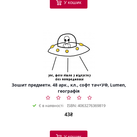
У кошик
Зошит предметн. 48 арк., кл., софт тач+УФ, Lumen,
географія
ISBN: 4063276369819
Є в наявності
43₴
У кошик