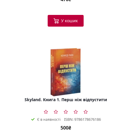
У кошик
Skyland. Книга 1. Перш ніж відпустити
ISBN: 9786178676186
Є в наявності
500₴