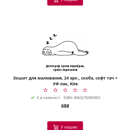
Зошит для малювання, 24 арк., скоба, софт тач +
УФ лак, Kite
ISBN: 4063276365903
Є в наявності
68₴
У кошик