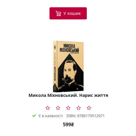
У кошик
Микола Міхновський. Нарис життя
ISBN: 9786179512971
Є в наявності
599₴