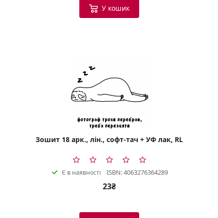
У кошик
Зошит 18 арк., лін., софт-тач + УФ лак, RL
ISBN: 4063276364289
Є в наявності
23₴