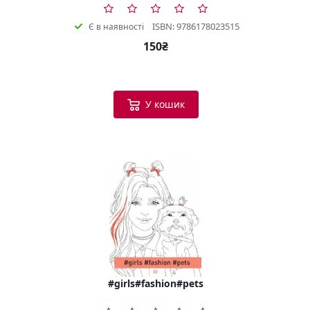
ISBN: 9786178023515
Є в наявності
150₴
У кошик
#girls#fashion#pets