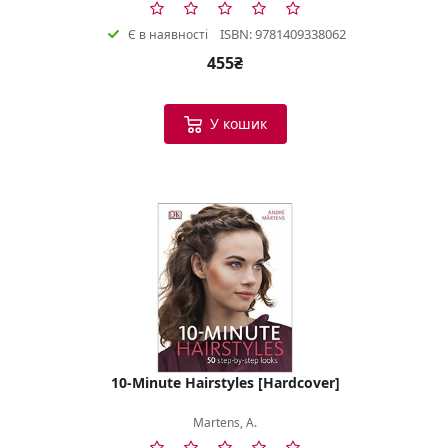
ISBN: 9781409338062
Є в наявності
455₴
У кошик
10-Minute Hairstyles [Hardcover]
Martens, A.