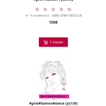
ISBN: 9786178023126
Є в наявності
150₴
У кошик
#girls#fashion#dance (у)(130)