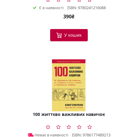
ISBN: 9780241216088
Є в наявності
390₴
У кошик
100 життєво важливих навичок
ISBN: 9786177489213
Немає в наявності