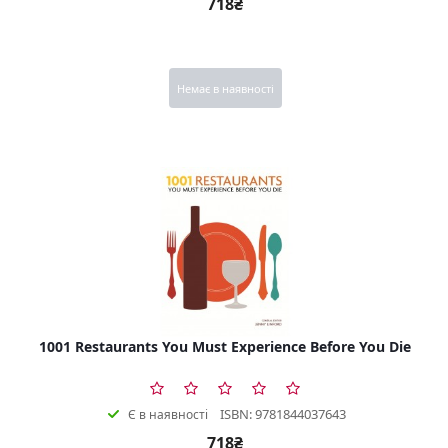
718₴
Немає в наявності
1001 Restaurants You Must Experience Before You Die
ISBN: 9781844037643
Є в наявності
718₴