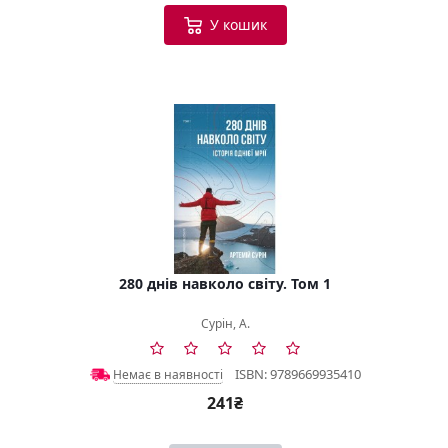
У кошик
280 днів навколо світу. Том 1
Сурін, А.
ISBN: 9789669935410
Немає в наявності
241₴