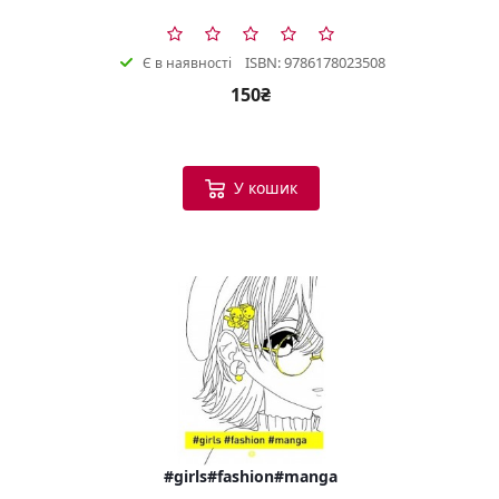
ISBN: 9786178023508
Є в наявності
150₴
У кошик
#girls#fashion#manga