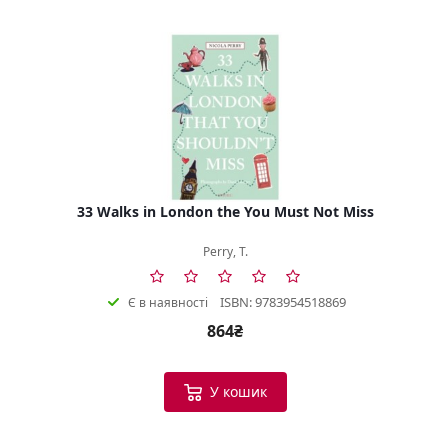
33 Walks in London the You Must Not Miss
Perry, T.
ISBN: 9783954518869
Є в наявності
864₴
У кошик