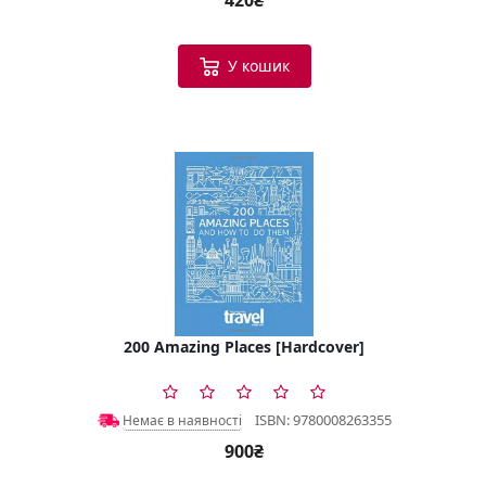
420₴
У кошик
200 Amazing Places [Hardcover]
ISBN: 9780008263355
Немає в наявності
900₴