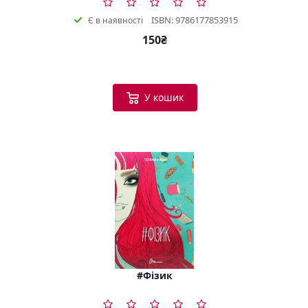
ISBN: 9786177853915
Є в наявності
150₴
У кошик
#Фізик