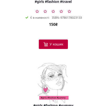
#girls #fashion #travel
ISBN: 9786178023133
Є в наявності
150₴
У кошик
#girls #fashion #yummy