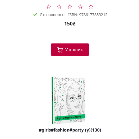
ISBN: 9786177853212
Є в наявності
150₴
У кошик
#girls#fashion#party (у)(130)