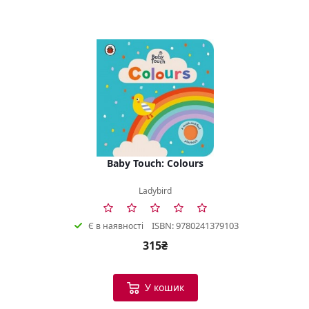
Baby Touch: Colours
Ladybird
ISBN: 9780241379103
Є в наявності
315₴
У кошик