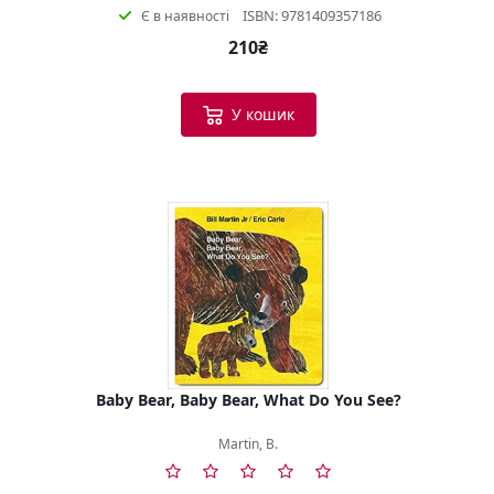
ISBN: 9781409357186
Є в наявності
210₴
У кошик
Baby Bear, Baby Bear, What Do You See?
Martin, B.