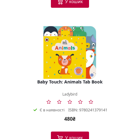
У кошик
Baby Touch: Animals Tab Book
Ladybird
ISBN: 9780241379141
Є в наявності
480₴
У кошик