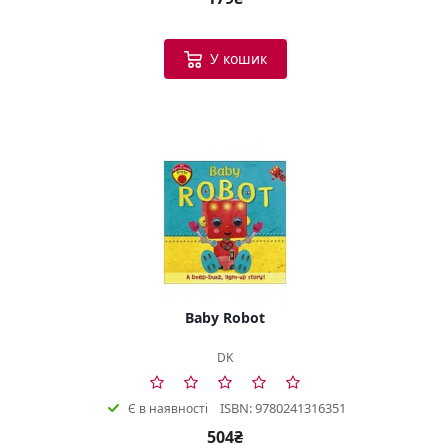
У кошик
Baby Robot
DK
ISBN: 9780241316351
Є в наявності
504₴