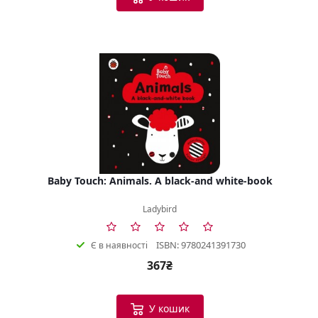
Baby Touch: Animals. A black-and white-book
Ladybird
ISBN: 9780241391730
Є в наявності
367₴
У кошик