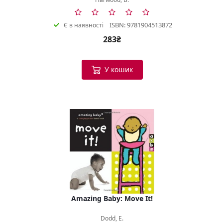
ISBN: 9781904513872
Є в наявності
283₴
У кошик
Amazing Baby: Move It!
Dodd, E.