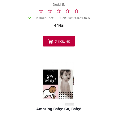
Dodd, E.
ISBN: 9781904513407
Є в наявності
444₴
У кошик
Amazing Baby: Go, Baby!