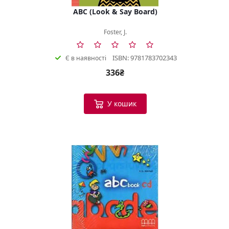
ABC (Look & Say Board)
Foster, J.
ISBN: 9781783702343
Є в наявності
336₴
У кошик