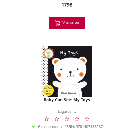
179₴
У кошик
Baby Can See: My Toys
Lagarde, L.
ISBN: 9781407133287
Є в наявності