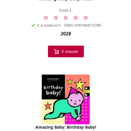
Dodd, E.
ISBN: 9781904513780
Є в наявності
202₴
У кошик
Amazing Baby: Birthday Baby!