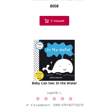
800₴
У кошик
Baby Can See: In the Water
Lagarde, L.
ISBN: 9781407133270
Є в наявності