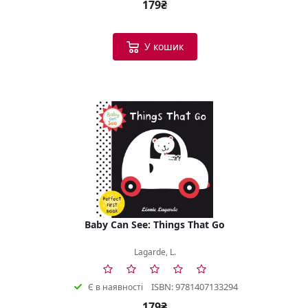
179₴
У кошик
Baby Can See: Things That Go
Lagarde, L.
ISBN: 9781407133294
Є в наявності
179₴