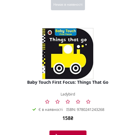
Немає в наявності
Baby Touch First Focus: Things That Go
Ladybird
ISBN: 9780241243268
Є в наявності
158₴