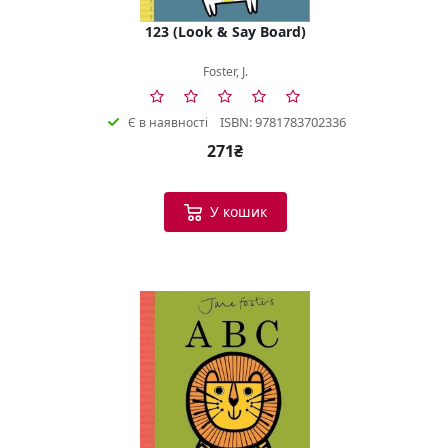
123 (Look & Say Board)
Foster, J.
ISBN: 9781783702336
Є в наявності
271₴
У кошик