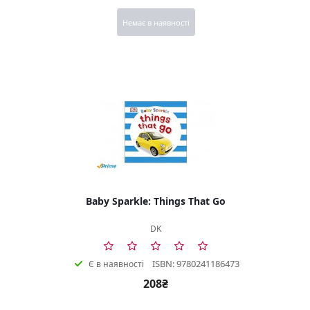
Немає в наявності
Baby Sparkle: Things That Go
DK
ISBN: 9780241186473
Є в наявності
208₴