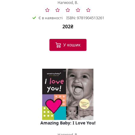
Harwood, B.
ISBN: 9781904513261
Є в наявності
202₴
У кошик
Amazing Baby: I Love You!
Harwood, B.