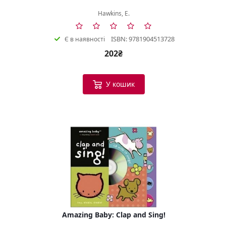
Hawkins, E.
ISBN: 9781904513728
Є в наявності
202₴
У кошик
Amazing Baby: Clap and Sing!