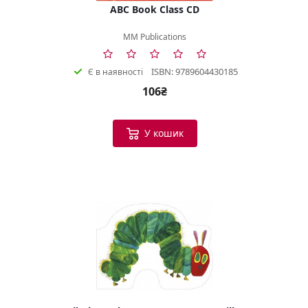
ABC Book Class CD
MM Publications
ISBN: 9789604430185
Є в наявності
106₴
У кошик