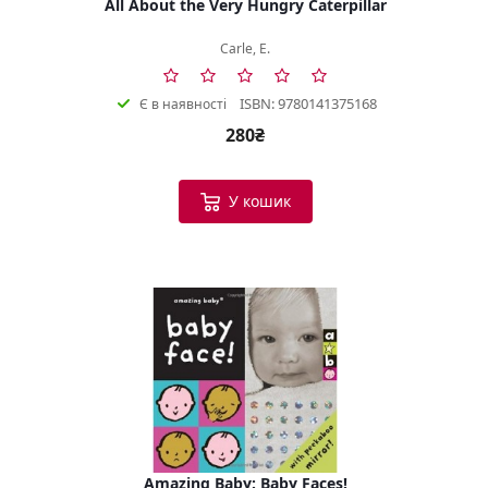
All About the Very Hungry Caterpillar
Carle, E.
ISBN: 9780141375168
Є в наявності
280₴
У кошик
Amazing Baby: Baby Faces!