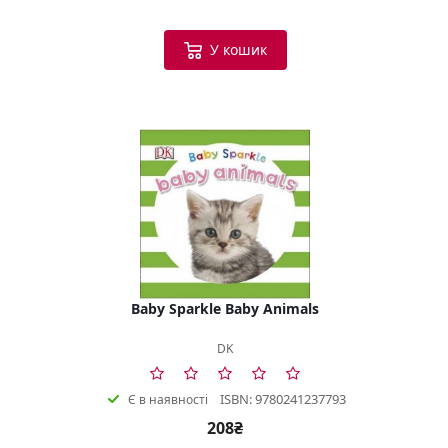
У кошик
Baby Sparkle Baby Animals
DK
ISBN: 9780241237793
Є в наявності
208₴