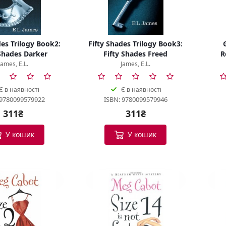
des Trilogy Book2:
Fifty Shades Trilogy Book3:
 Shades Darker
Fifty Shades Freed
R
James, E.L.
James, E.L.
Є в наявності
Є в наявності
 9780099579922
ISBN: 9780099579946
311₴
311₴
У кошик
У кошик