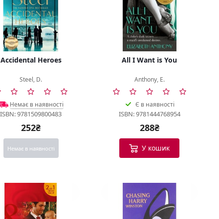
Accidental Heroes
All I Want is You
Steel, D.
Anthony, E.
Немає в наявності
Є в наявності
ISBN: 9781509800483
ISBN: 9781444768954
252₴
288₴
У кошик
Немає в наявності