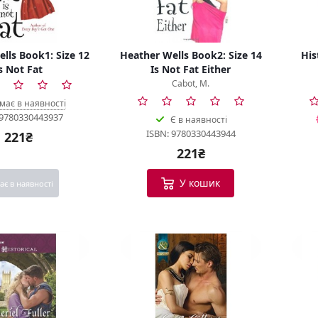
lls Book1: Size 12
Heather Wells Book2: Size 14
His
s Not Fat
Is Not Fat Either
Cabot, M.
має в наявності
 9780330443937
Є в наявності
ISBN: 9780330443944
221₴
221₴
У кошик
ає в наявності