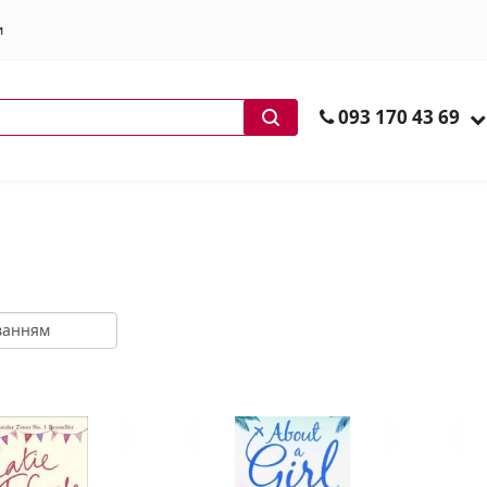
и
ів
093 170 43 69