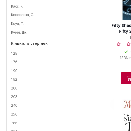
Kelly, C.
Касс, К.
Kendrick, S.
Кононенко, О.
Kernan, J.
Коул, Т.
Fifty Sha
Keyes, M.
Fifty
Куїнн, Дж.
Lacombe, L.
Лінн, Х.
Кількість сторінок
Landon, J.
Леонард Джеймс, Е.
129
Lawrence, K.
ISBN:
Новлін, Л.
176
Lee, C.
Пейнтер, Л.
190
Lee, G.
Сімсіон, Г.
192
Lee, M.
Скай, П.
200
Lee, R.
Скор, Л.
208
Lethbridge, A.
Скреттінґ, Ґ.
240
Lin, J.
Тун, П.
256
Locke, N.
Чемберлен, Д.
288
Lucas, J.
Шен, Дж.