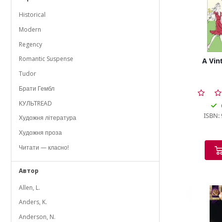
Historical
Modern
Regency
Romantic Suspense
A Vin
Tudor
Брати Гембл
КУЛЬТREAD
ISBN:
Художня література
Художня проза
Читати — класно!
Автор
Allen, L.
Anders, K.
Anderson, N.