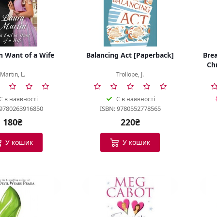
in Want of a Wife
Balancing Act [Paperback]
Brea
Ch
Martin, L.
Trollope, J.
Є в наявності
Є в наявності
 9780263916850
ISBN: 9780552778565
180₴
220₴
У кошик
У кошик