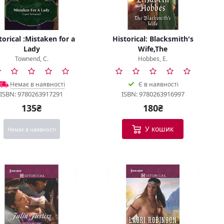
torical :Mistaken for a
Historical: Blacksmith's
Lady
Wife,The
Townend, C.
Hobbes, E.
Немає в наявності
Є в наявності
ISBN: 9780263917291
ISBN: 9780263916997
135₴
180₴
У кошик
Немає в наявності