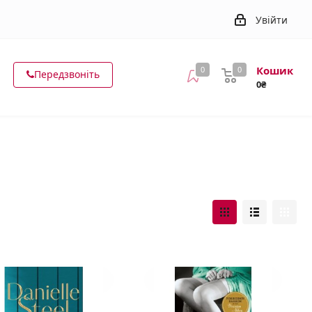
Увійти
Кошик
0
0
Передзвоніть
0₴