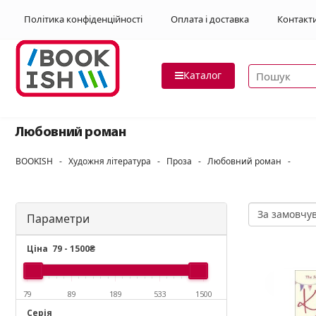
Політика конфіденційності
Оплата і доставка
Контакт
Пошук товар
Каталог
Любовний роман
BOOKISH
-
Художня література
-
Проза
-
Любовний роман
-
Параметри
Ціна
79
-
1500
₴
79
89
189
533
1500
Серія