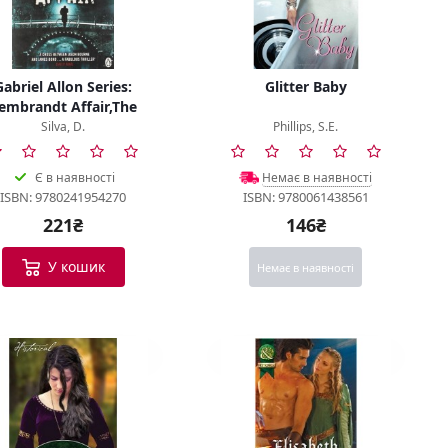
Gabriel Allon Series:
Glitter Baby
embrandt Affair,The
Silva, D.
Phillips, S.E.
Є в наявності
Немає в наявності
ISBN: 9780241954270
ISBN: 9780061438561
221₴
146₴
У кошик
Немає в наявності