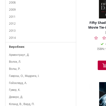
2008
Graham, L.
2009
Green, A.
2011
Hayward, J.
Fifty Shad
2012
Heath, V.
Movie Tie-i
2013
Bon
Herries, A.
2014
Hewitt, K.
2015
Hobbes, E.
Виробник
ISBN:
2016
Hocking, A.
Арментраут, Д.
2017
Jackson, B.
Волок, Л.
2018
James, E.L.
Волш, Р.
2020
James, J.
Гаврош, О., Мадрига, І.
2021
James, S.
Гейзелвуд, А.
2022
Justiss, J.
Гувер, К.
2023
Kaye, M.
Деверо, Д.
2024
Kelk, L.
Кіланд, В., Вард, П.