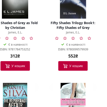
y Shades of Grey as Told
Fifty Shades Trilogy Book1:
by Christian
Fifty Shades of Grey
James, E.L.
James, E.L.
Є в наявності
Є в наявності
ISBN: 9781784753252
ISBN: 9780099579939
312₴
552₴
У кошик
У кошик