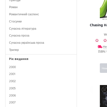
Пригоди
Cox, M.
Роман
Crews, C.
Романтичний саспенс
Crownover, J.
Стосунки
Chasing H
Davis, J.
Сучасна література
Day, S.
We
Сучасна проза
Dickson, H.
Сучасна українська проза
Не
Ellis, L.
Трилер
ISBN:
Ferrarella, M.
Художня література
Рік видання
Fforde, K.
2000
Fossen, D.
Нем
2001
Fuller, L.
2002
Fuller, M.
2005
Gaston, D.
2006
George, H.
2007
Gilbert, G.