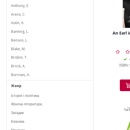
Anthony, E.
Arens, C.
Autin, A.
Banning, L.
An Earl 
Benson, L.
Blake, M.
Brisbin, T.
ISBN:
Brock, A.
Burrows, A.
Cabot, M.
Жанр
Cassidy, C.
Історія і політика
Childs, L.
Жіноча література
Cinelli, A.
Загадки
Collins, D.
Класика
Condé, M.