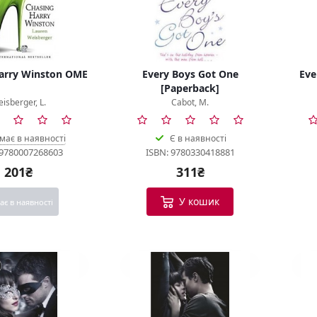
arry Winston OME
Every Boys Got One
Eve
[Paperback]
isberger, L.
Cabot, M.
має в наявності
Є в наявності
 9780007268603
ISBN: 9780330418881
201₴
311₴
У кошик
ає в наявності