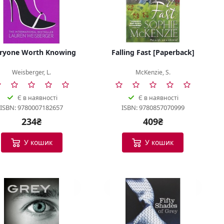
ryone Worth Knowing
Falling Fast [Paperback]
Weisberger, L.
McKenzie, S.
Є в наявності
Є в наявності
ISBN: 9780007182657
ISBN: 9780857070999
234₴
409₴
У кошик
У кошик