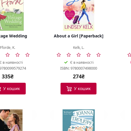
tage Wedding
About a Girl [Paperback]
Fforde, K.
Kelk, L.
Є в наявності
Є в наявності
 9780099579274
ISBN: 9780007498000
335₴
274₴
У кошик
У кошик