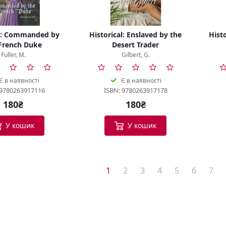
al: Commanded by
Historical: Enslaved by the
Hist
French Duke
Desert Trader
Fuller, M.
Gilbert, G.
Є в наявності
Є в наявності
 9780263917116
ISBN: 9780263917178
180₴
180₴
У кошик
У кошик
1
2
3
4
5
6
7