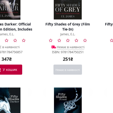
es Darker: Official
Fifty Shades of Grey (Film
Fift
n Edition, Includes
Tie-In)
us Material
James, E.L.
James, E.L.
Є в наявності
Немає в наявності
 9781784756857
ISBN: 9781784750251
347₴
251₴
У кошик
Немає в наявності