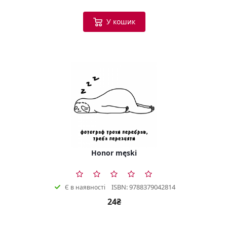
У кошик
Honor męski
ISBN: 9788379042814
Є в наявності
24₴