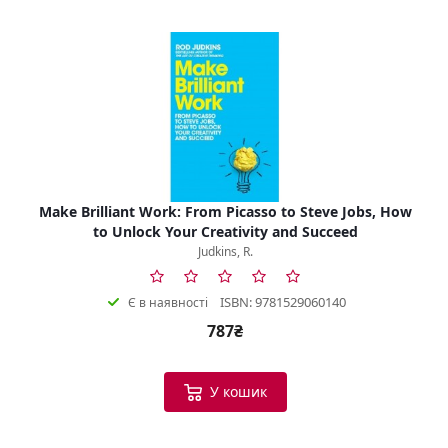
Make Brilliant Work: From Picasso to Steve Jobs, How
to Unlock Your Creativity and Succeed
Judkins, R.
ISBN: 9781529060140
Є в наявності
787₴
У кошик