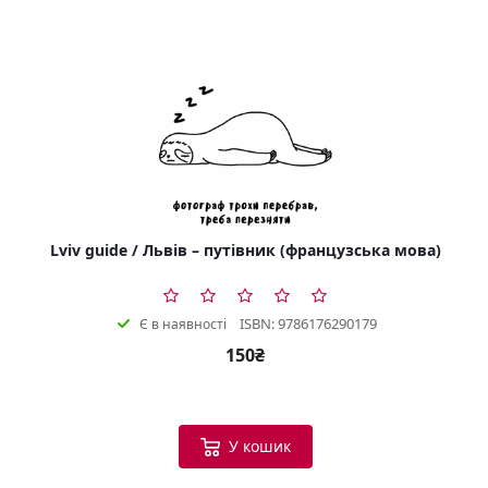
Lviv guide / Львів – путівник (французська мова)
ISBN: 9786176290179
Є в наявності
150₴
У кошик