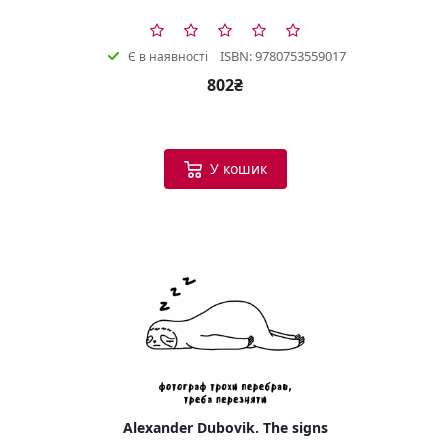
ISBN: 9780753559017
Є в наявності
802₴
У кошик
Alexander Dubovik. The signs