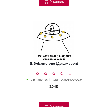
У кошик
IL Dekamerone (Декамерон)
ISBN: 9789660399334
Є в наявності
204₴
У кошик