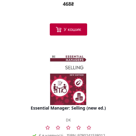
468₴
У кошик
Essential Manager: Selling (new ed.)
DK
ISBN: 9780241538012
Є в наявності