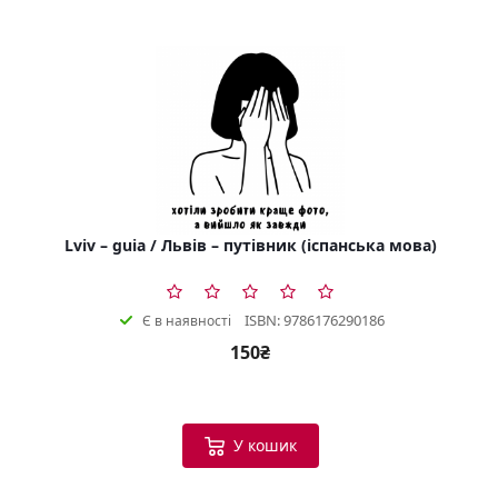
Lviv – guia / Львів – путівник (іспанська мова)
ISBN: 9786176290186
Є в наявності
150₴
У кошик