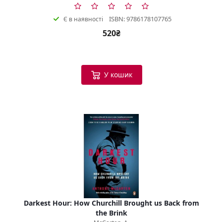
ISBN: 9786178107765
Є в наявності
520₴
У кошик
Darkest Hour: How Churchill Brought us Back from
the Brink