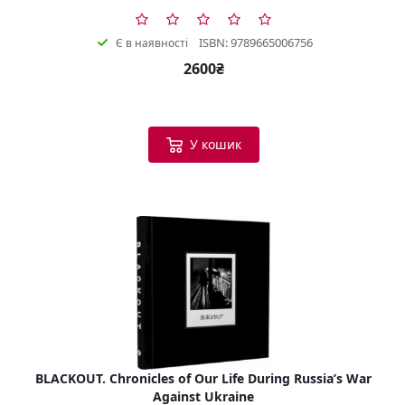
ISBN: 9789665006756
Є в наявності
2600₴
У кошик
BLACKOUT. Chronicles of Our Life During Russia’s War
Against Ukraine