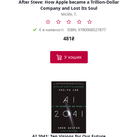
After Steve: How Apple became a Trillion-Dollar
Company and Lost Its Soul
Mickle, T.
ISBN: 9780008527877
Є в наявності
481₴
У кошик
AI 2041: Ten Visions for Our Future