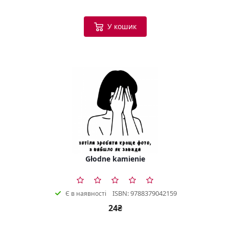
У кошик
Głodne kamienie
ISBN: 9788379042159
Є в наявності
24₴