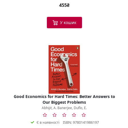
455₴
У кошик
Good Economics for Hard Times: Better Answers to
Our Biggest Problems
Abhijit, A. Banerjee, Duflo, E.
ISBN: 9780141986197
Є в наявності