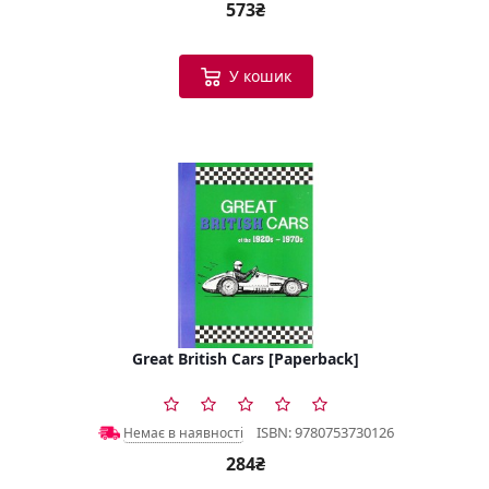
573₴
У кошик
Great British Cars [Paperback]
ISBN: 9780753730126
Немає в наявності
284₴