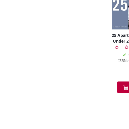
25 Apar
Under 2
ISBN: