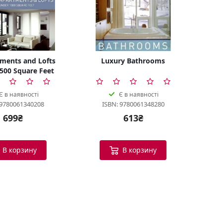
tments and Lofts
Luxury Bathrooms
500 Square Feet
Є в наявності
Є в наявності
 9780061340208
ISBN: 9780061348280
699₴
613₴
В корзину
В корзину