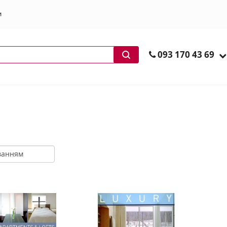
и
ів
093 170 43 69