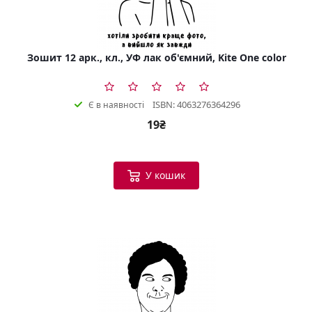
Зошит 12 арк., кл., УФ лак об'ємний, Kite One color
ISBN: 4063276364296
Є в наявності
19₴
У кошик