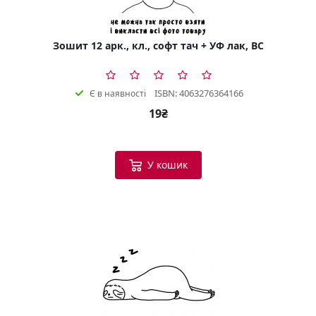
Зошит 12 арк., кл., софт тач + УФ лак, BC
ISBN: 4063276364166
Є в наявності
19₴
У кошик