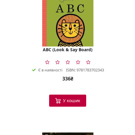
ABC (Look & Say Board)
ISBN: 9781783702343
Є в наявності
336₴
У кошик