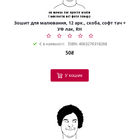
Зошит для малювання, 12 арк., скоба, софт тач +
УФ лак, RH
ISBN: 4063276318268
Є в наявності
50₴
У кошик