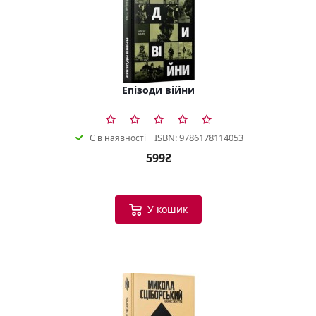
Епізоди війни
ISBN: 9786178114053
Є в наявності
599₴
У кошик