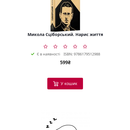
Микола Сціборський. Нарис життя
ISBN: 9786179512988
Є в наявності
599₴
У кошик