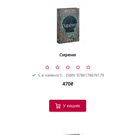
Сирени
ISBN: 9786178676179
Є в наявності
470₴
У кошик