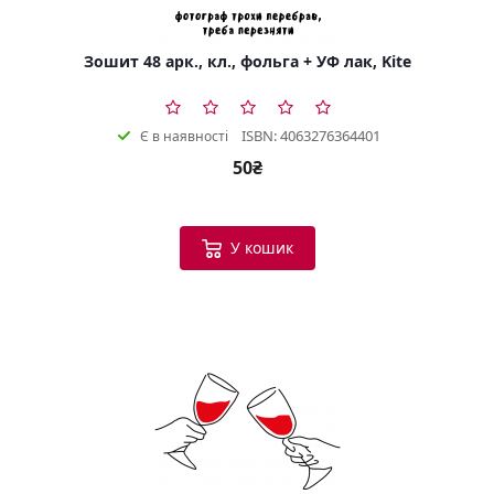
Зошит 48 арк., кл., фольга + УФ лак, Kite
ISBN: 4063276364401
Є в наявності
50₴
У кошик