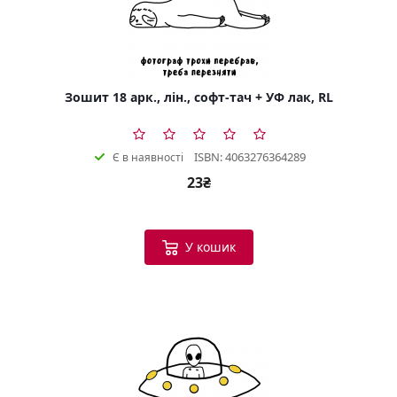
Зошит 18 арк., лін., софт-тач + УФ лак, RL
ISBN: 4063276364289
Є в наявності
23₴
У кошик