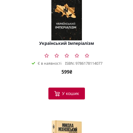
Український Імперіалізм
ISBN: 9786178114077
Є в наявності
599₴
У кошик