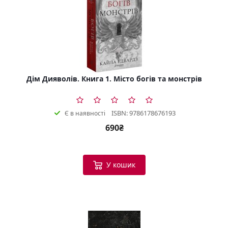
Дім Дияволів. Книга 1. Місто богів та монстрів
ISBN: 9786178676193
Є в наявності
690₴
У кошик