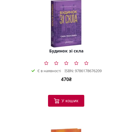
Будинок зі скла
ISBN: 9786178676209
Є в наявності
470₴
У кошик