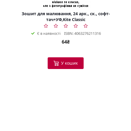
Зошит для малювання, 24 арк., ск., софт-
тач+УФ,Kite Classic
ISBN: 4063276211316
Є в наявності
64₴
У кошик