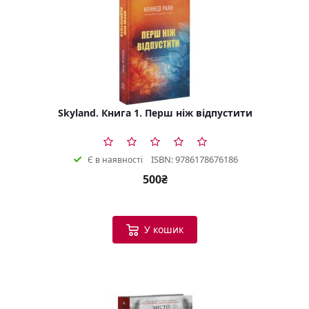
Skyland. Книга 1. Перш ніж відпустити
ISBN: 9786178676186
Є в наявності
500₴
У кошик