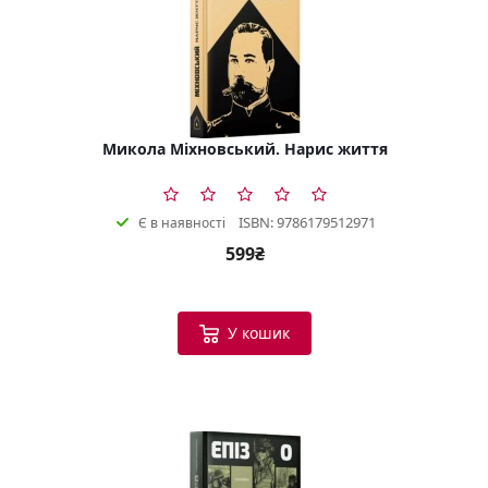
Микола Міхновський. Нарис життя
ISBN: 9786179512971
Є в наявності
599₴
У кошик