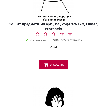
Зошит предметн. 48 арк., кл., софт тач+УФ, Lumen,
географія
ISBN: 4063276369819
Є в наявності
43₴
У кошик