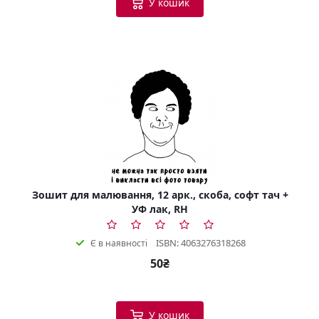
У кошик
Зошит для малювання, 12 арк., скоба, софт тач +
УФ лак, RH
ISBN: 4063276318268
Є в наявності
50₴
У кошик