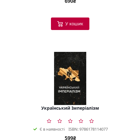
690₴
У кошик
Український Імперіалізм
ISBN: 9786178114077
Є в наявності
599₴