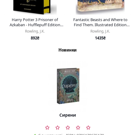
Harry Potter 3 Prisoner of
Fantastic Beasts and Where to
Azkaban - Hufflepuff Edition
Find Them. Illustrated Edition
[Hardcover]
[Hardcover]
Rowling, J.K.
Rowling, J.K.
892₴
1435₴
Новинки
Сирени