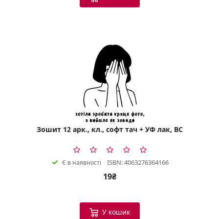
Зошит 12 арк., кл., софт тач + УФ лак, BC
ISBN: 4063276364166
Є в наявності
19₴
У кошик