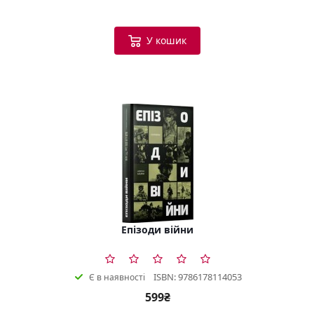
У кошик
Епізоди війни
ISBN: 9786178114053
Є в наявності
599₴