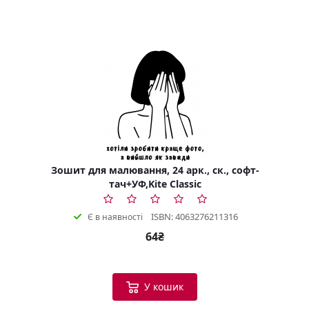
Зошит для малювання, 24 арк., ск., софт-
тач+УФ,Kite Classic
ISBN: 4063276211316
Є в наявності
64₴
У кошик