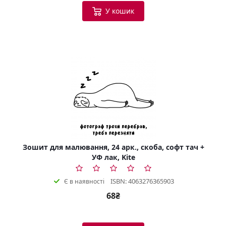
У кошик
Зошит для малювання, 24 арк., скоба, софт тач +
УФ лак, Kite
ISBN: 4063276365903
Є в наявності
68₴