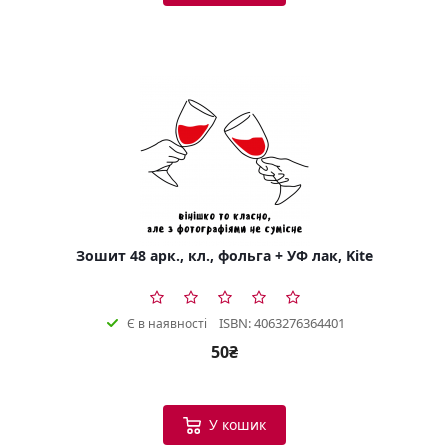
Зошит 48 арк., кл., фольга + УФ лак, Kite
ISBN: 4063276364401
Є в наявності
50₴
У кошик