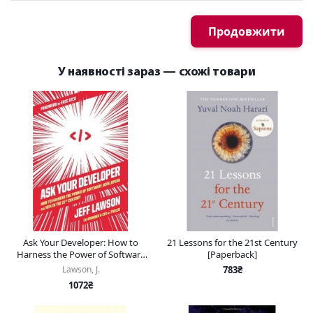
Продовжити
У наявності зараз — схожі товари
Ask Your Developer: How to
21 Lessons for the 21st Century
Harness the Power of Software
[Paperback]
Developers and Win in the 21st
Lawson, J.
783₴
Century
1072₴