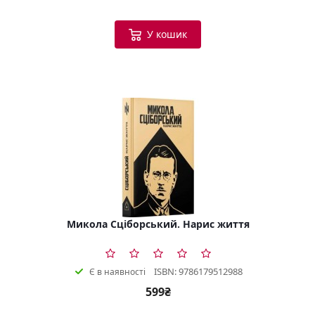
У кошик
Микола Сціборський. Нарис життя
ISBN: 9786179512988
Є в наявності
599₴