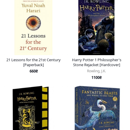
21 Lessons for the 21st Century
Harry Potter 1 Philosopher's
[Paperback]
Stone Rejacket [Hardcover]
660₴
Rowling, J.K.
1100₴