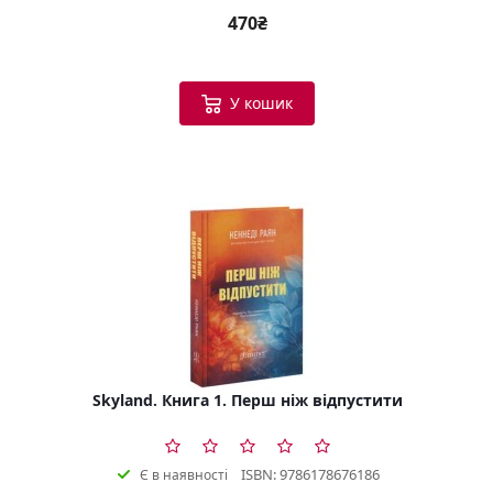
470₴
У кошик
Skyland. Книга 1. Перш ніж відпустити
ISBN: 9786178676186
Є в наявності