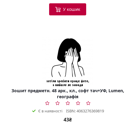
У кошик
Зошит предметн. 48 арк., кл., софт тач+УФ, Lumen,
географія
ISBN: 4063276369819
Є в наявності
43₴