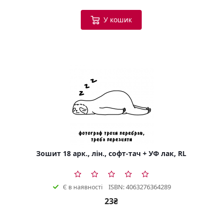
У кошик
Зошит 18 арк., лін., софт-тач + УФ лак, RL
ISBN: 4063276364289
Є в наявності
23₴