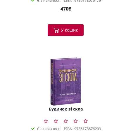
ISBN: 9786178676179
Є в наявності
470₴
У кошик
Будинок зі скла
ISBN: 9786178676209
Є в наявності