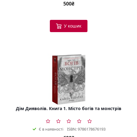
500₴
У кошик
Дім Дияволів. Книга 1. Місто богів та монстрів
ISBN: 9786178676193
Є в наявності