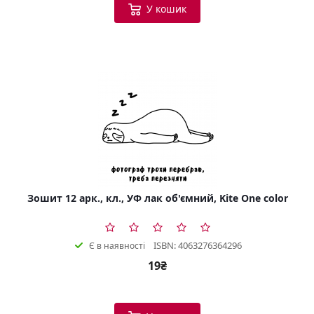
У кошик
Зошит 12 арк., кл., УФ лак об'ємний, Kite One color
ISBN: 4063276364296
Є в наявності
19₴