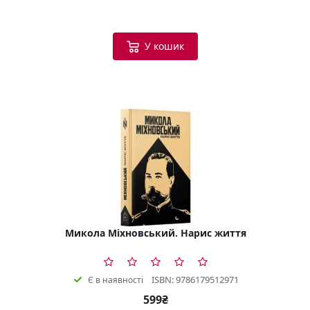
У кошик
Микола Міхновський. Нарис життя
ISBN: 9786179512971
Є в наявності
599₴