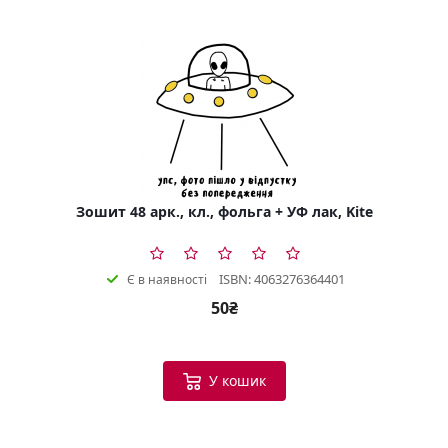
Зошит 48 арк., кл., фольга + УФ лак, Kite
ISBN: 4063276364401
Є в наявності
50₴
У кошик