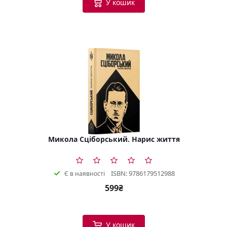
У кошик
Микола Сціборський. Нарис життя
ISBN: 9786179512988
Є в наявності
599₴
У кошик