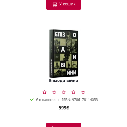
У кошик
Епізоди війни
ISBN: 9786178114053
Є в наявності
599₴