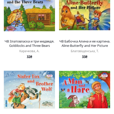
ЧВ Златовласка и три медведя.
ЧВ Бабочка Алина и ее картина.
Goldilocks and Three Bears
Aline-Butterfly and Her Picture
Карачкова, А.
Благовіщенська, Т.
32₴
33₴