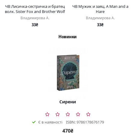
ЧВ Лисичка-сестричка и братец
ЧВ Мужик и заяц. A Man and a
волк. Sister Fox and Brother Wolf
Hare
Владимирова А.
Владимирова А.
33₴
33₴
Новинки
Сирени
ISBN: 9786178676179
Є в наявності
470₴