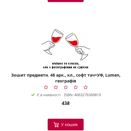
Зошит предметн. 48 арк., кл., софт тач+УФ, Lumen,
географія
ISBN: 4063276369819
Є в наявності
43₴
У кошик