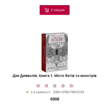
У кошик
Дім Дияволів. Книга 1. Місто богів та монстрів
ISBN: 9786178676193
Є в наявності
690₴