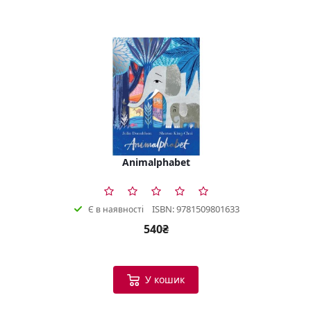
Animalphabet
ISBN: 9781509801633
Є в наявності
540₴
У кошик