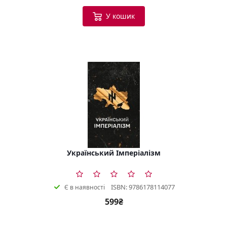
У кошик
Український Імперіалізм
ISBN: 9786178114077
Є в наявності
599₴