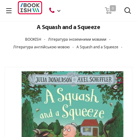
Пошук
0
A Squash and a Squeeze
BOOKISH
-
Література іноземними мовами
-
Література англійською мовою
-
A Squash and a Squeeze
-