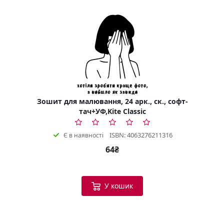
Зошит для малювання, 24 арк., ск., софт-
тач+УФ,Kite Classic
ISBN: 4063276211316
Є в наявності
64₴
У кошик