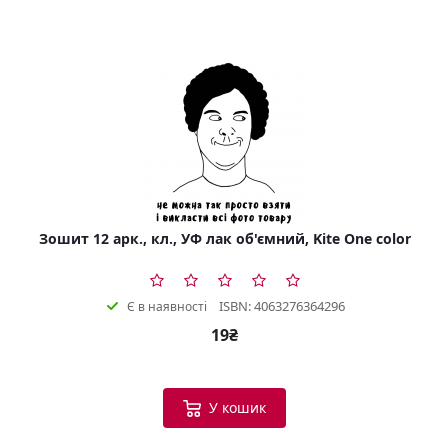
Зошит 12 арк., кл., УФ лак об'ємний, Kite One color
ISBN: 4063276364296
Є в наявності
19₴
У кошик