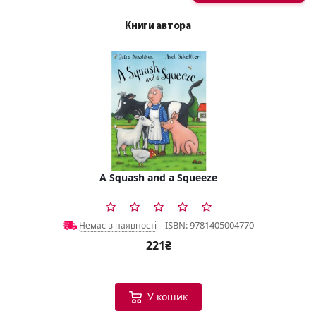
Книги автора
A Squash and a Squeeze
ISBN: 9781405004770
Немає в наявності
221₴
У кошик