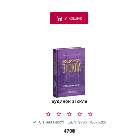
У кошик
Будинок зі скла
ISBN: 9786178676209
Є в наявності
470₴