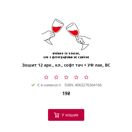
Зошит 12 арк., кл., софт тач + УФ лак, BC
ISBN: 4063276364166
Є в наявності
19₴
У кошик