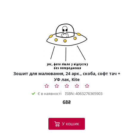
Зошит для малювання, 24 арк., скоба, софт тач +
УФ лак, Kite
ISBN: 4063276365903
Є в наявності
68₴
У кошик