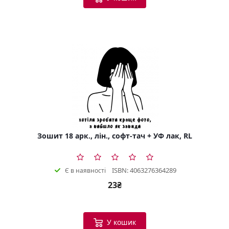
Зошит 18 арк., лін., софт-тач + УФ лак, RL
ISBN: 4063276364289
Є в наявності
23₴
У кошик