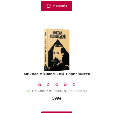
У кошик
Микола Міхновський. Нарис життя
ISBN: 9786179512971
Є в наявності
599₴