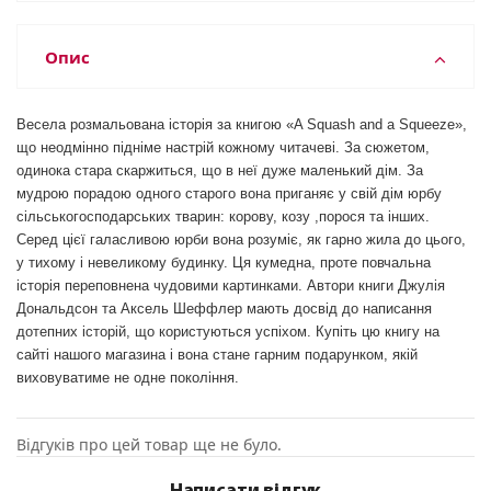
Опис
Весела розмальована історія за книгою «A Squash and a Squeeze»,
що неодмінно підніме настрій кожному читачеві. За сюжетом,
одинока стара скаржиться, що в неї дуже маленький дім. За
мудрою порадою одного старого вона приганяє у свій дім юрбу
сільськогосподарських тварин: корову, козу ,порося та інших.
Серед цієї галасливою юрби вона розуміє, як гарно жила до цього,
у тихому і невеликому будинку. Ця кумедна, проте повчальна
історія переповнена чудовими картинками. Автори книги Джулія
Дональдсон та Аксель Шеффлер мають досвід до написання
дотепних історій, що користуються успіхом. Купіть цю книгу на
сайті нашого магазина і вона стане гарним подарунком, якій
виховуватиме не одне покоління.
Відгуків про цей товар ще не було.