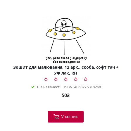
Зошит для малювання, 12 арк., скоба, софт тач +
УФ лак, RH
ISBN: 4063276318268
Є в наявності
50₴
У кошик