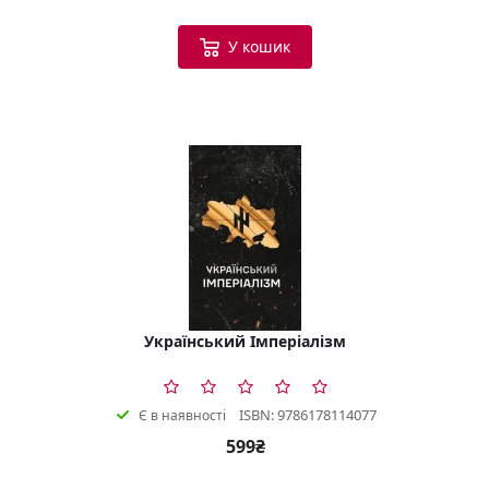
У кошик
Український Імперіалізм
ISBN: 9786178114077
Є в наявності
599₴