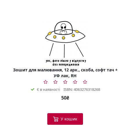
Зошит для малювання, 12 арк., скоба, софт тач +
УФ лак, RH
ISBN: 4063276318268
Є в наявності
50₴
У кошик