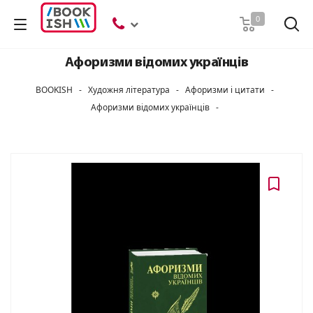
Пошук
0
Афоризми вiдомих українцiв
BOOKISH
-
Художня література
-
Афоризми і цитати
-
Афоризми вiдомих українцiв
-