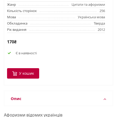
Жанр
Цитати та афоризми
Кількість сторінок
256
Мова
Українська мова
Обкладинка
Тверда
Рік видання
2012
170₴
Є в наявності
У кошик
Опис
Афоризми вiдомих українцiв