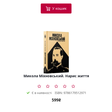
У кошик
Микола Міхновський. Нарис життя
ISBN: 9786179512971
Є в наявності
599₴