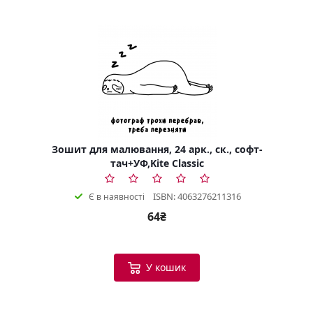
Зошит для малювання, 24 арк., ск., софт-
тач+УФ,Kite Classic
ISBN: 4063276211316
Є в наявності
64₴
У кошик