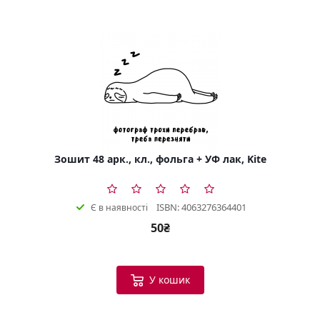
Зошит 48 арк., кл., фольга + УФ лак, Kite
ISBN: 4063276364401
Є в наявності
50₴
У кошик