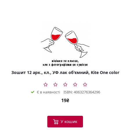
Зошит 12 арк., кл., УФ лак об'ємний, Kite One color
ISBN: 4063276364296
Є в наявності
19₴
У кошик