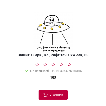
Зошит 12 арк., кл., софт тач + УФ лак, BC
ISBN: 4063276364166
Є в наявності
19₴
У кошик