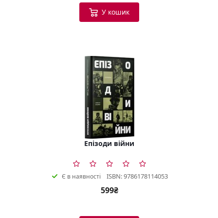
У кошик
Епізоди війни
ISBN: 9786178114053
Є в наявності
599₴