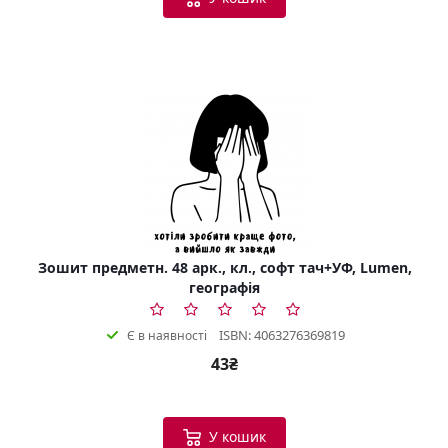
Зошит предметн. 48 арк., кл., софт тач+УФ, Lumen,
географія
ISBN: 4063276369819
Є в наявності
43₴
У кошик