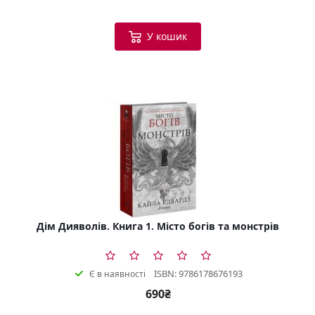
У кошик
Дім Дияволів. Книга 1. Місто богів та монстрів
ISBN: 9786178676193
Є в наявності
690₴