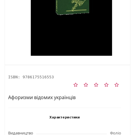
ISBN:
9786175516553
Афоризми вiдомих українцiв
Характеристики
Видавництво
Фоліо