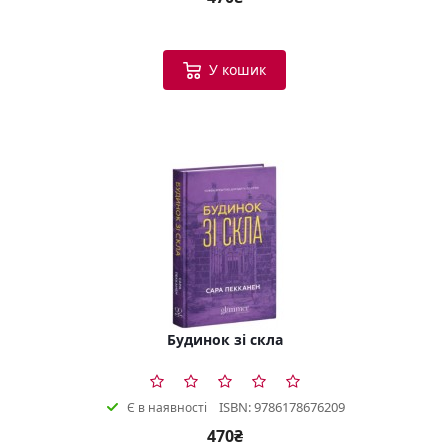
У кошик
Будинок зі скла
ISBN: 9786178676209
Є в наявності
470₴