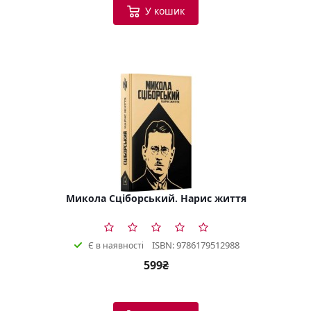
У кошик
Микола Сціборський. Нарис життя
ISBN: 9786179512988
Є в наявності
599₴