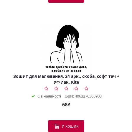
Зошит для малювання, 24 арк., скоба, софт тач +
УФ лак, Kite
ISBN: 4063276365903
Є в наявності
68₴
У кошик