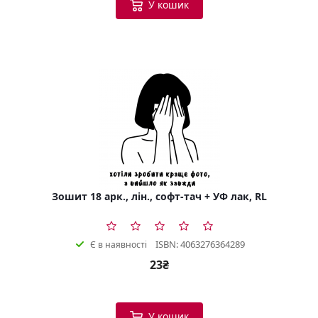
У кошик
Зошит 18 арк., лін., софт-тач + УФ лак, RL
ISBN: 4063276364289
Є в наявності
23₴
У кошик