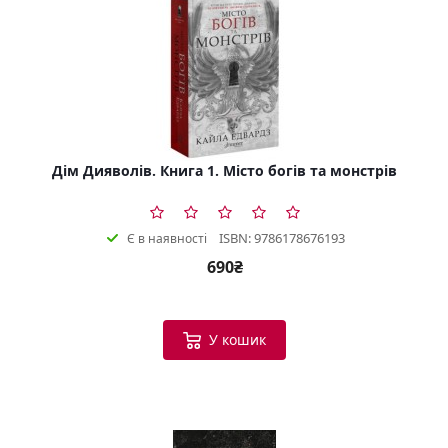
Дім Дияволів. Книга 1. Місто богів та монстрів
ISBN: 9786178676193
Є в наявності
690₴
У кошик