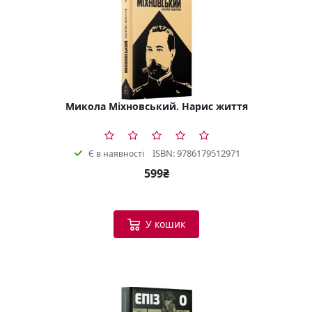
Микола Міхновський. Нарис життя
ISBN: 9786179512971
Є в наявності
599₴
У кошик