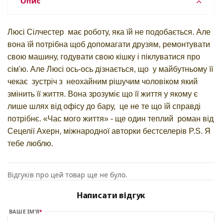
Опис
Люсі Сілчестер має роботу, яка їй не подобається. Але
вона їй потрібна щоб допомагати друзям, ремонтувати
свою машину, годувати свою кішку і піклуватися про
сім'ю. Але Люсі ось-ось дізнається, що у майбутньому її
чекає зустріч з неохайним рішучим чоловіком який
змінить її життя. Вона зрозуміє що її життя у якому є
лише шлях від офісу до бару, це не те що їй справді
потрібнє. «Час мого життя» - ще один теплий роман від
Сецелії Ахерн, міжнародної авторки бестселерів P.S. Я
тебе люблю.
Відгуків про цей товар ще не було.
Написати відгук
ВАШЕ ІМ’Я