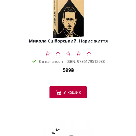
Микола Сціборський. Нарис життя
ISBN: 9786179512988
Є в наявності
599₴
У кошик