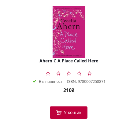
Ahern C A Place Called Here
ISBN: 9780007258871
Є в наявності
210₴
У кошик