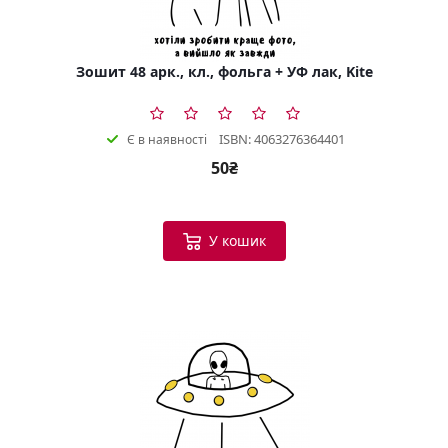
Зошит 48 арк., кл., фольга + УФ лак, Kite
ISBN: 4063276364401
Є в наявності
50₴
У кошик