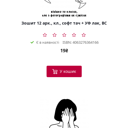
Зошит 12 арк., кл., софт тач + УФ лак, BC
ISBN: 4063276364166
Є в наявності
19₴
У кошик