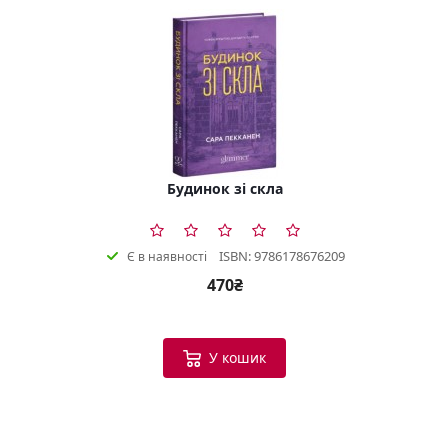
Будинок зі скла
ISBN: 9786178676209
Є в наявності
470₴
У кошик