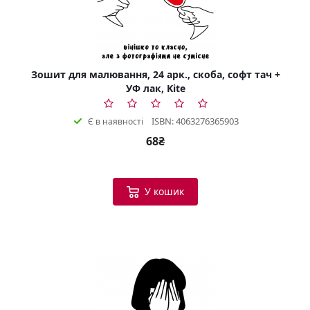
Зошит для малювання, 24 арк., скоба, софт тач +
УФ лак, Kite
ISBN: 4063276365903
Є в наявності
68₴
У кошик