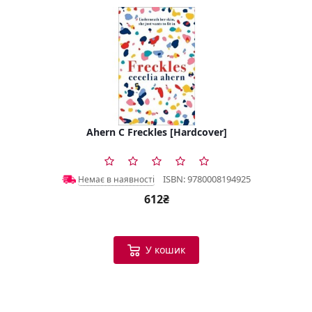
Ahern C Freckles [Hardcover]
ISBN: 9780008194925
Немає в наявності
612₴
У кошик