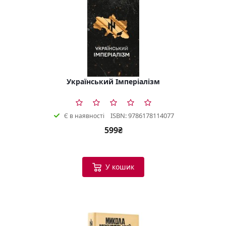
Український Імперіалізм
ISBN: 9786178114077
Є в наявності
599₴
У кошик