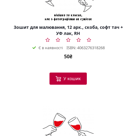
Зошит для малювання, 12 арк., скоба, софт тач +
УФ лак, RH
ISBN: 4063276318268
Є в наявності
50₴
У кошик