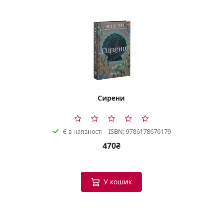
Сирени
ISBN: 9786178676179
Є в наявності
470₴
У кошик