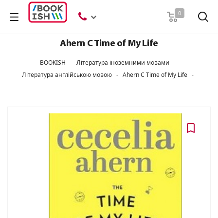
Пошук
0
Ahern C Time of My Life
BOOKISH
-
Література іноземними мовами
-
Література англійською мовою
-
Ahern C Time of My Life
-