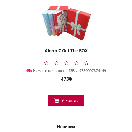
Ahern C Gift,The BOX
ISBN: 9780007874149
Немає в наявності
473₴
У кошик
Новинки