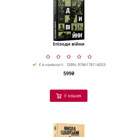
Епізоди війни
ISBN: 9786178114053
Є в наявності
599₴
У кошик