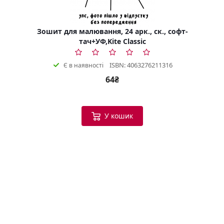
Зошит для малювання, 24 арк., ск., софт-
тач+УФ,Kite Classic
ISBN: 4063276211316
Є в наявності
64₴
У кошик