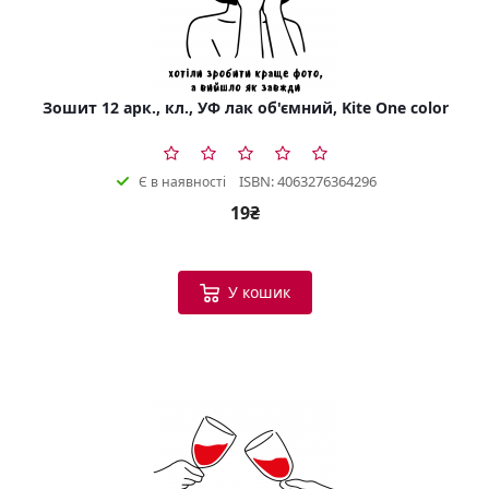
Зошит 12 арк., кл., УФ лак об'ємний, Kite One color
ISBN: 4063276364296
Є в наявності
19₴
У кошик