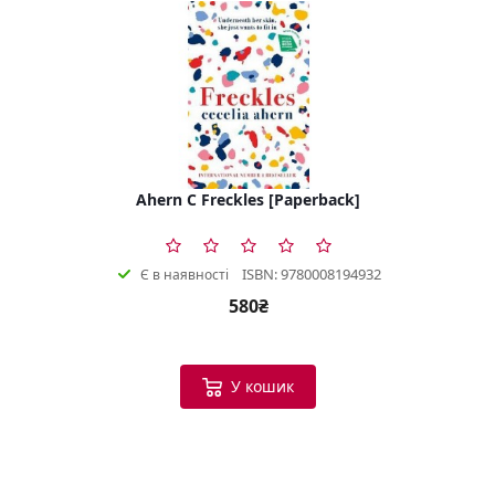
Ahern C Freckles [Paperback]
ISBN: 9780008194932
Є в наявності
580₴
У кошик