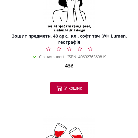
Зошит предметн. 48 арк., кл., софт тач+УФ, Lumen,
географія
ISBN: 4063276369819
Є в наявності
43₴
У кошик