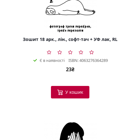
Зошит 18 арк., лін., софт-тач + УФ лак, RL
ISBN: 4063276364289
Є в наявності
23₴
У кошик