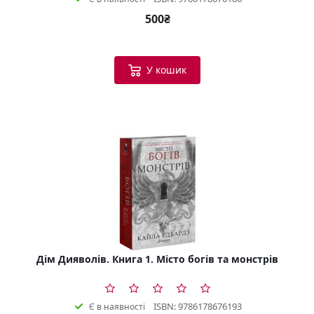
500₴
У кошик
Дім Дияволів. Книга 1. Місто богів та монстрів
ISBN: 9786178676193
Є в наявності