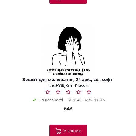
Зошит для малювання, 24 арк., ск., софт-
тач+УФ,Kite Classic
ISBN: 4063276211316
Є в наявності
64₴
У кошик