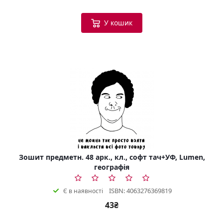
У кошик
Зошит предметн. 48 арк., кл., софт тач+УФ, Lumen,
географія
ISBN: 4063276369819
Є в наявності
43₴