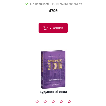
ISBN: 9786178676179
Є в наявності
470₴
У кошик
Будинок зі скла