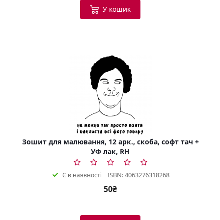
У кошик
Зошит для малювання, 12 арк., скоба, софт тач +
УФ лак, RH
ISBN: 4063276318268
Є в наявності
50₴