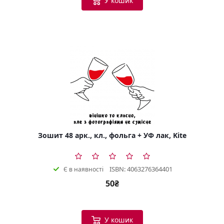
У кошик
Зошит 48 арк., кл., фольга + УФ лак, Kite
ISBN: 4063276364401
Є в наявності
50₴
У кошик