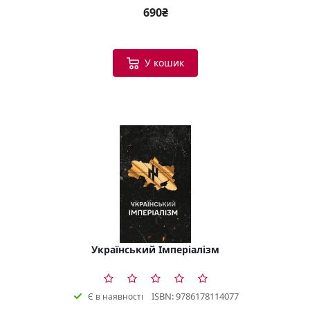
690₴
У кошик
Український Імперіалізм
ISBN: 9786178114077
Є в наявності