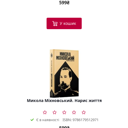
599₴
У кошик
Микола Міхновський. Нарис життя
ISBN: 9786179512971
Є в наявності
599₴