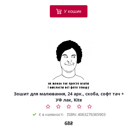
У кошик
Зошит для малювання, 24 арк., скоба, софт тач +
УФ лак, Kite
ISBN: 4063276365903
Є в наявності
68₴