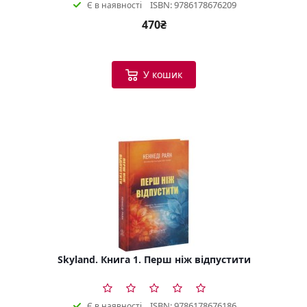
ISBN: 9786178676209
Є в наявності
470₴
У кошик
Skyland. Книга 1. Перш ніж відпустити
ISBN: 9786178676186
Є в наявності