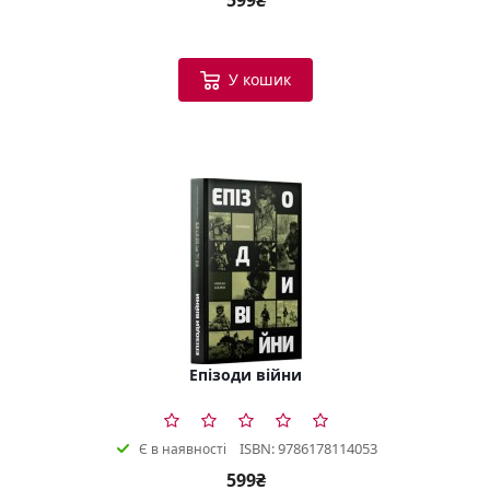
У кошик
Епізоди війни
ISBN: 9786178114053
Є в наявності
599₴