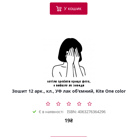
У кошик
Зошит 12 арк., кл., УФ лак об'ємний, Kite One color
ISBN: 4063276364296
Є в наявності
19₴