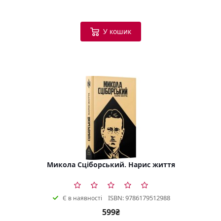
У кошик
Микола Сціборський. Нарис життя
ISBN: 9786179512988
Є в наявності
599₴