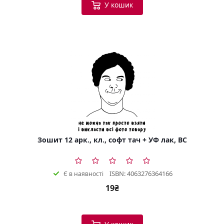
У кошик
Зошит 12 арк., кл., софт тач + УФ лак, BC
ISBN: 4063276364166
Є в наявності
19₴