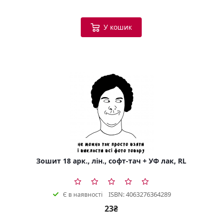
У кошик
Зошит 18 арк., лін., софт-тач + УФ лак, RL
ISBN: 4063276364289
Є в наявності
23₴