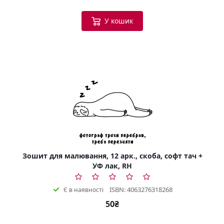
У кошик
Зошит для малювання, 12 арк., скоба, софт тач +
УФ лак, RH
ISBN: 4063276318268
Є в наявності
50₴