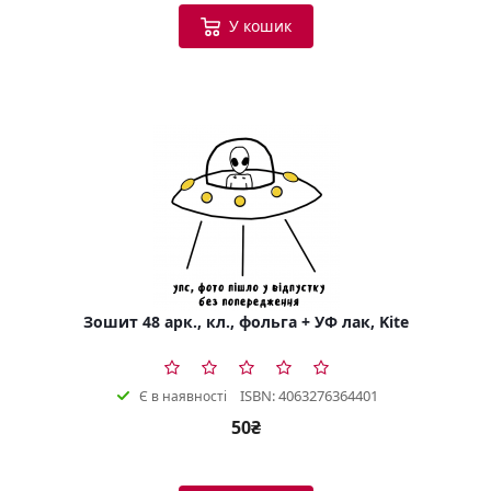
У кошик
Зошит 48 арк., кл., фольга + УФ лак, Kite
ISBN: 4063276364401
Є в наявності
50₴