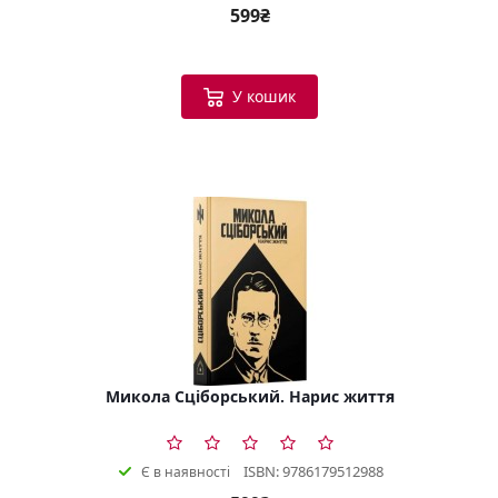
599₴
У кошик
Микола Сціборський. Нарис життя
ISBN: 9786179512988
Є в наявності