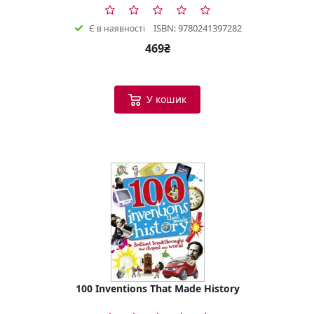
ISBN: 9780241397282
Є в наявності
469₴
У кошик
100 Inventions That Made History