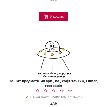
У кошик
Зошит предметн. 48 арк., кл., софт тач+УФ, Lumen,
географія
ISBN: 4063276369819
Є в наявності
43₴