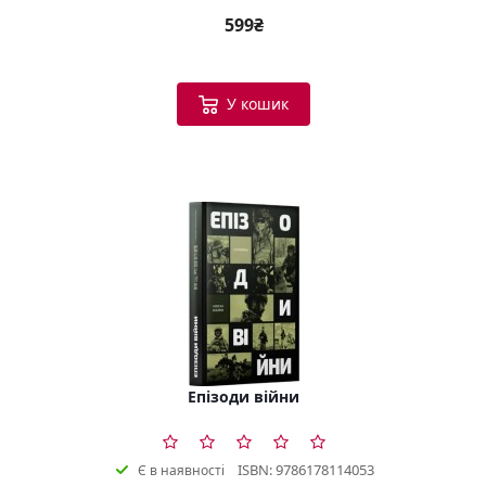
599₴
У кошик
Епізоди війни
ISBN: 9786178114053
Є в наявності