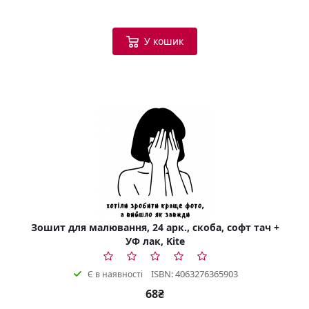
У кошик
Зошит для малювання, 24 арк., скоба, софт тач +
УФ лак, Kite
ISBN: 4063276365903
Є в наявності
68₴