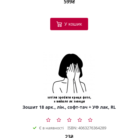
599₴
У кошик
Зошит 18 арк., лін., софт-тач + УФ лак, RL
ISBN: 4063276364289
Є в наявності
23₴