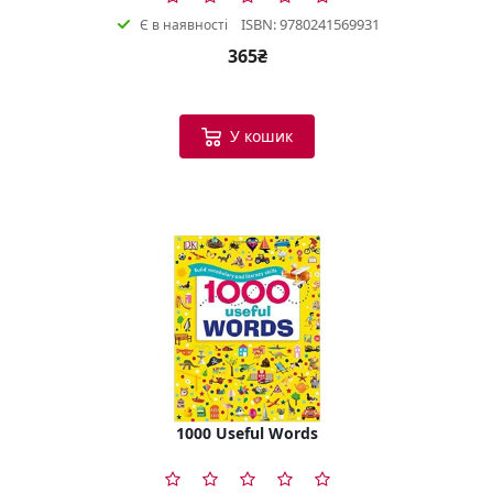
ISBN: 9780241569931
Є в наявності
365₴
У кошик
1000 Useful Words