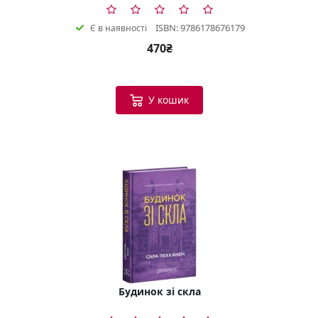
ISBN: 9786178676179
Є в наявності
470₴
У кошик
Будинок зі скла