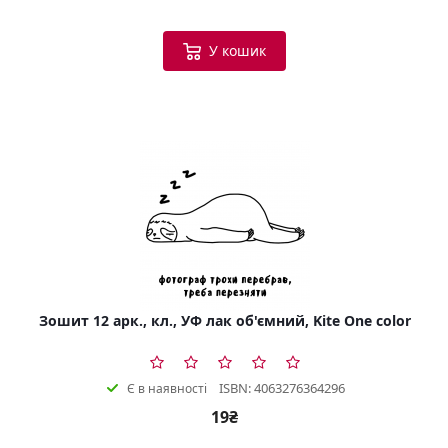
У кошик
Зошит 12 арк., кл., УФ лак об'ємний, Kite One color
ISBN: 4063276364296
Є в наявності
19₴