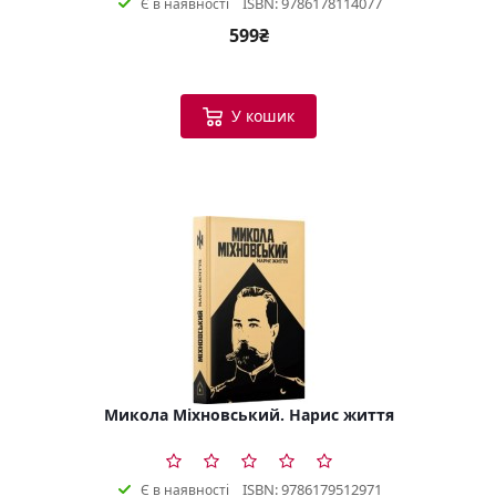
ISBN: 9786178114077
Є в наявності
599₴
У кошик
Микола Міхновський. Нарис життя
ISBN: 9786179512971
Є в наявності