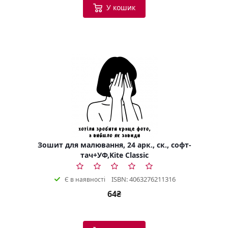
У кошик
Зошит для малювання, 24 арк., ск., софт-
тач+УФ,Kite Classic
ISBN: 4063276211316
Є в наявності
64₴