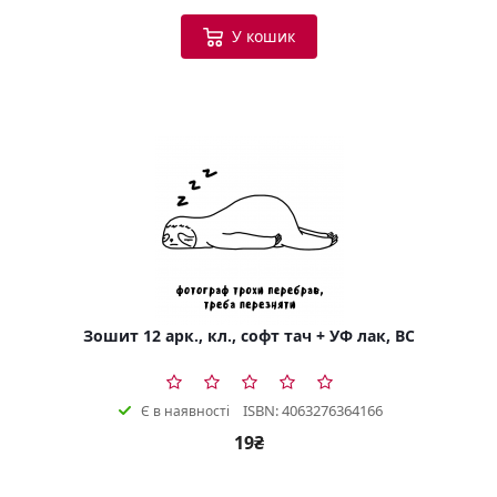
У кошик
Зошит 12 арк., кл., софт тач + УФ лак, BC
ISBN: 4063276364166
Є в наявності
19₴