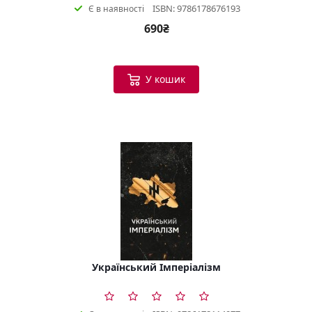
ISBN: 9786178676193
Є в наявності
690₴
У кошик
Український Імперіалізм