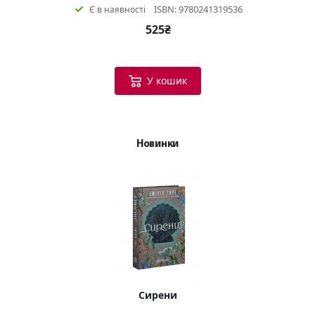
ISBN: 9780241319536
Є в наявності
525₴
У кошик
Новинки
Сирени