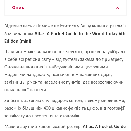
Опис
Відтепер весь світ може вміститися у Вашу кишеню разом із
6-м виданням
Atlas. A Pocket Guide to the World Today 6th
Edition (mini)!
Ця книга може здаватися невеличкою, проте вона увібрала
в себе всі регіони світу – від пустелі Атакама до гір Загресу.
Оновлене видання із найсучаснішими цифровими
моделями ландшафту, позначенням важливих доріг,
залізниць, річок та населених пунктів, дає всеохоплюючий
огляд нашої планети.
Здійсніть захоплюючу подорож світом, в якому ми живемо,
разом із більш ніж 400 цікавих фактів та цифр, від географії
та клімату до населення та економіки.
Маючи зручний кишеньковий розмір,
Atlas. A Pocket Guide