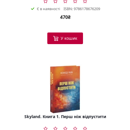
ISBN: 9786178676209
Є в наявності
470₴
У кошик
Skyland. Книга 1. Перш ніж відпустити