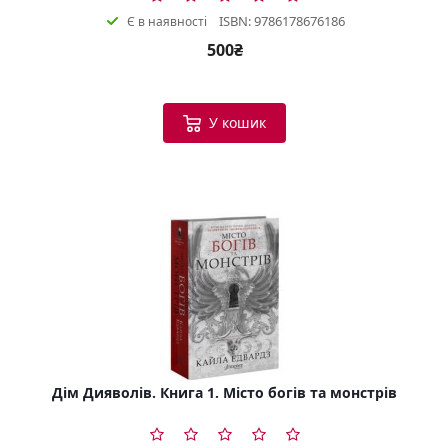
ISBN: 9786178676186
Є в наявності
500₴
У кошик
Дім Дияволів. Книга 1. Місто богів та монстрів