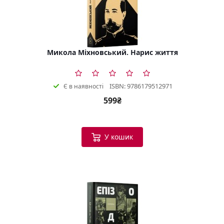
Микола Міхновський. Нарис життя
ISBN: 9786179512971
Є в наявності
599₴
У кошик