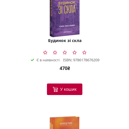
Будинок зі скла
ISBN: 9786178676209
Є в наявності
470₴
У кошик