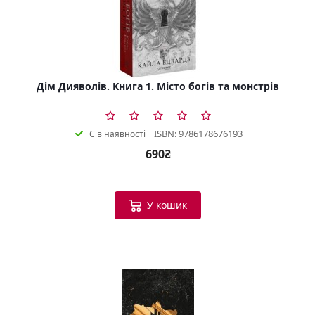
Дім Дияволів. Книга 1. Місто богів та монстрів
ISBN: 9786178676193
Є в наявності
690₴
У кошик