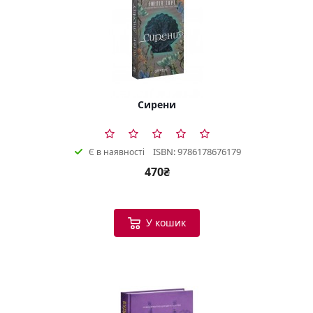
Сирени
ISBN: 9786178676179
Є в наявності
470₴
У кошик