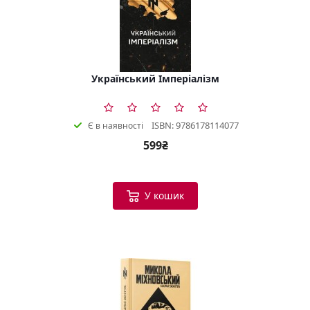
Український Імперіалізм
ISBN: 9786178114077
Є в наявності
599₴
У кошик