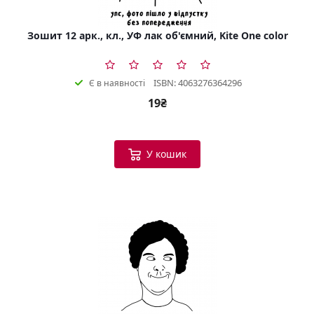
Зошит 12 арк., кл., УФ лак об'ємний, Kite One color
ISBN: 4063276364296
Є в наявності
19₴
У кошик