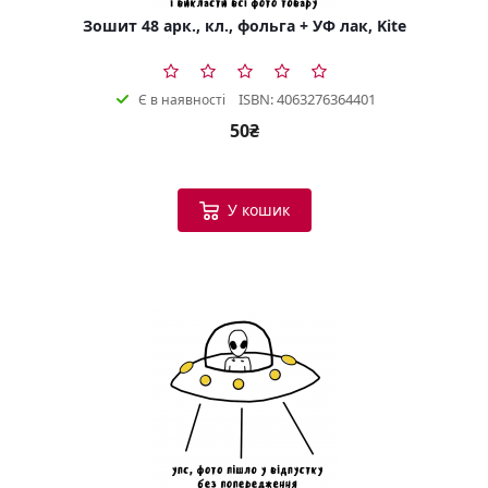
Зошит 48 арк., кл., фольга + УФ лак, Kite
ISBN: 4063276364401
Є в наявності
50₴
У кошик