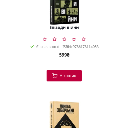
Епізоди війни
ISBN: 9786178114053
Є в наявності
599₴
У кошик