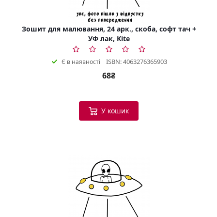
Зошит для малювання, 24 арк., скоба, софт тач +
УФ лак, Kite
ISBN: 4063276365903
Є в наявності
68₴
У кошик