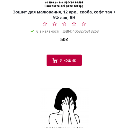
Зошит для малювання, 12 арк., скоба, софт тач +
УФ лак, RH
ISBN: 4063276318268
Є в наявності
50₴
У кошик