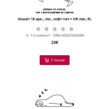
Зошит 18 арк., лін., софт-тач + УФ лак, RL
ISBN: 4063276364289
Є в наявності
23₴
У кошик