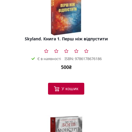
Skyland. Книга 1. Перш ніж відпустити
ISBN: 9786178676186
Є в наявності
500₴
У кошик