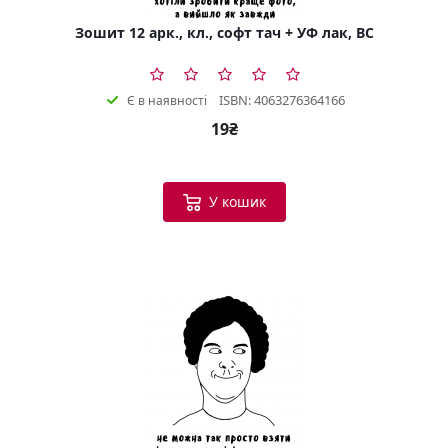
Зошит 12 арк., кл., софт тач + УФ лак, BC
ISBN: 4063276364166
Є в наявності
19₴
У кошик