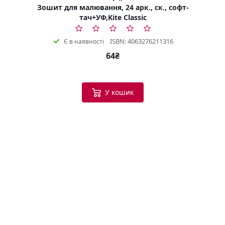
Зошит для малювання, 24 арк., ск., софт-
тач+УФ,Kite Classic
ISBN: 4063276211316
Є в наявності
64₴
У кошик