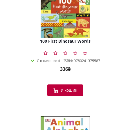
100 First Dinosaur Words
ISBN: 9780241375587
Є в наявності
336₴
У кошик