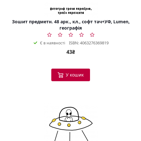
Зошит предметн. 48 арк., кл., софт тач+УФ, Lumen,
географія
ISBN: 4063276369819
Є в наявності
43₴
У кошик