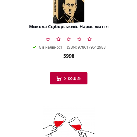
Микола Сціборський. Нарис життя
ISBN: 9786179512988
Є в наявності
599₴
У кошик