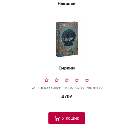
Новинки
Сирени
ISBN: 9786178676179
Є в наявності
470₴
У кошик