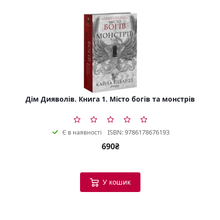
Дім Дияволів. Книга 1. Місто богів та монстрів
ISBN: 9786178676193
Є в наявності
690₴
У кошик