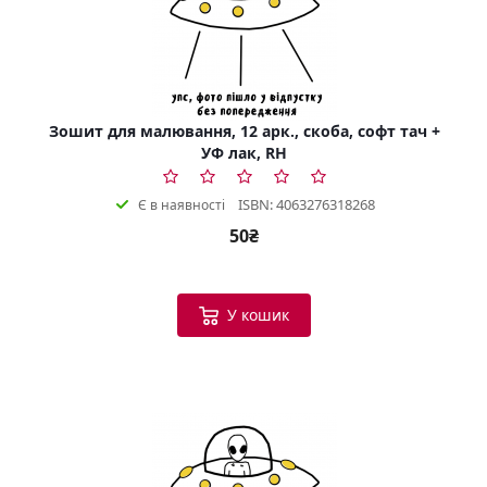
Зошит для малювання, 12 арк., скоба, софт тач +
УФ лак, RH
ISBN: 4063276318268
Є в наявності
50₴
У кошик