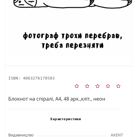
ISBN:
4063276170583
Блокнот на спiралi, А4, 48 арк.,кліт., неон
Характеристики
Видавництво
AXENT