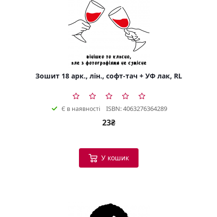
Зошит 18 арк., лін., софт-тач + УФ лак, RL
ISBN: 4063276364289
Є в наявності
23₴
У кошик