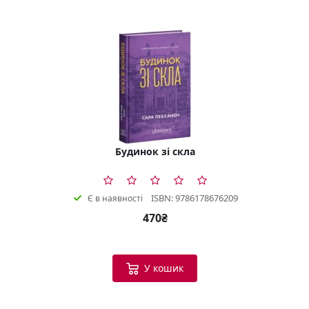
Будинок зі скла
ISBN: 9786178676209
Є в наявності
470₴
У кошик