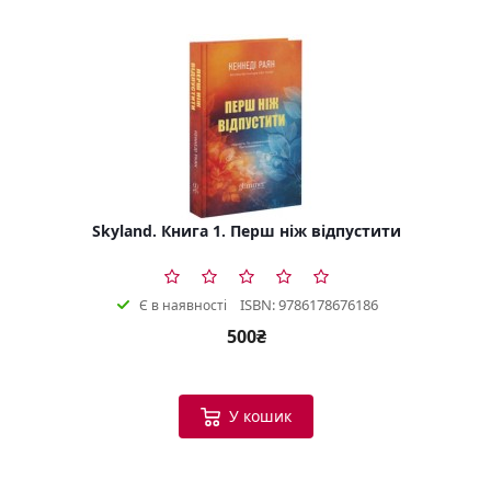
Skyland. Книга 1. Перш ніж відпустити
ISBN: 9786178676186
Є в наявності
500₴
У кошик