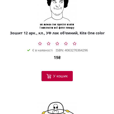
Зошит 12 арк., кл., УФ лак об'ємний, Kite One color
ISBN: 4063276364296
Є в наявності
19₴
У кошик