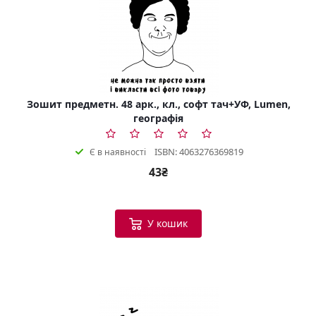
Зошит предметн. 48 арк., кл., софт тач+УФ, Lumen,
географія
ISBN: 4063276369819
Є в наявності
43₴
У кошик