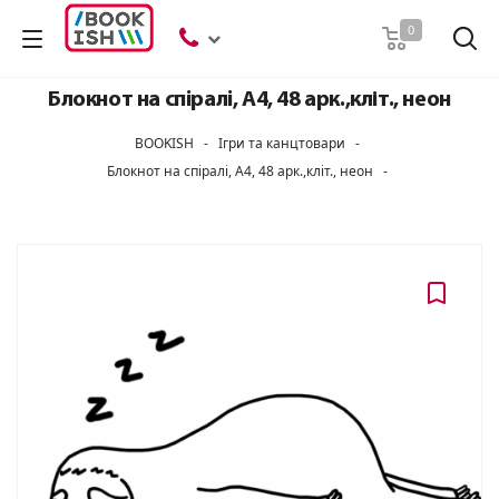
Пошук
0
Блокнот на спiралi, А4, 48 арк.,кліт., неон
BOOKISH
-
Ігри та канцтовари
-
Блокнот на спiралi, А4, 48 арк.,кліт., неон
-