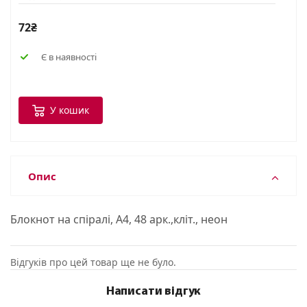
72₴
Є в наявності
У кошик
Опис
Блокнот на спiралi, А4, 48 арк.,кліт., неон
Відгуків про цей товар ще не було.
Написати відгук