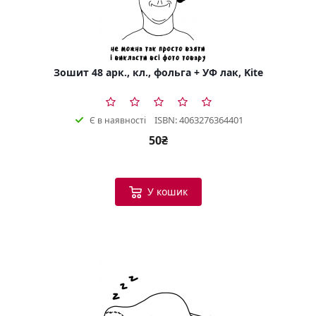
Зошит 48 арк., кл., фольга + УФ лак, Kite
ISBN: 4063276364401
Є в наявності
50₴
У кошик