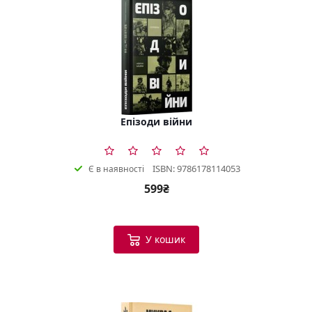
Епізоди війни
ISBN: 9786178114053
Є в наявності
599₴
У кошик