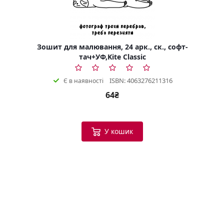
Зошит для малювання, 24 арк., ск., софт-
тач+УФ,Kite Classic
ISBN: 4063276211316
Є в наявності
64₴
У кошик