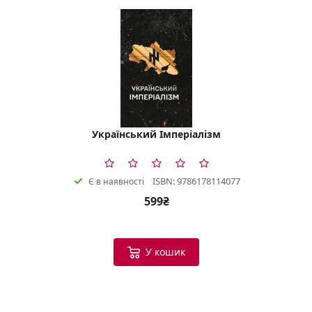
Український Імперіалізм
ISBN: 9786178114077
Є в наявності
599₴
У кошик