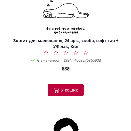
Зошит для малювання, 24 арк., скоба, софт тач +
УФ лак, Kite
ISBN: 4063276365903
Є в наявності
68₴
У кошик