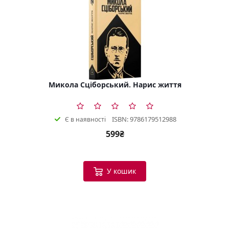
Микола Сціборський. Нарис життя
ISBN: 9786179512988
Є в наявності
599₴
У кошик