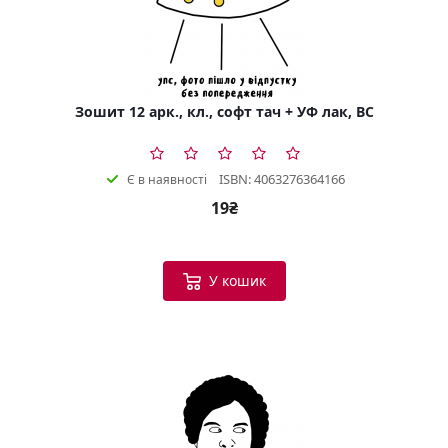
Зошит 12 арк., кл., софт тач + УФ лак, BC
ISBN: 4063276364166
Є в наявності
19₴
У кошик