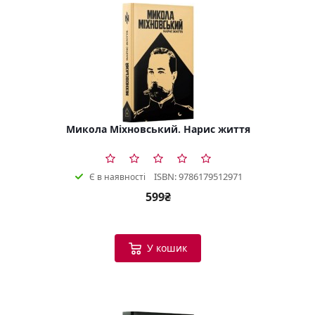
Микола Міхновський. Нарис життя
ISBN: 9786179512971
Є в наявності
599₴
У кошик