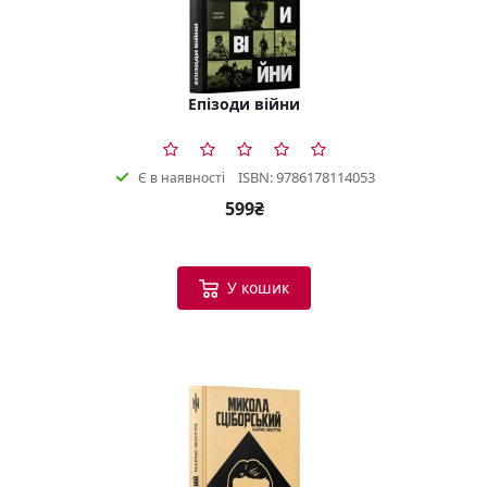
Епізоди війни
ISBN: 9786178114053
Є в наявності
599₴
У кошик