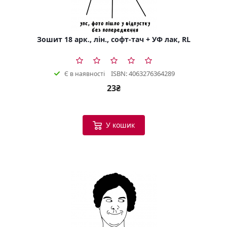
Зошит 18 арк., лін., софт-тач + УФ лак, RL
ISBN: 4063276364289
Є в наявності
23₴
У кошик