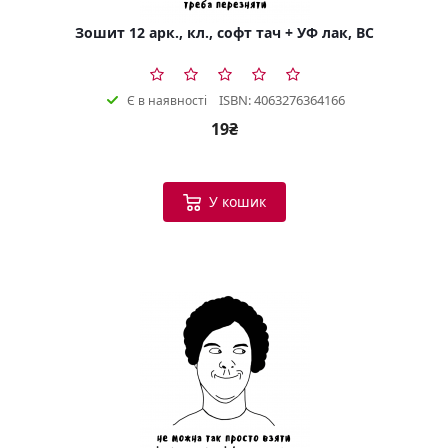
Зошит 12 арк., кл., софт тач + УФ лак, BC
ISBN: 4063276364166
Є в наявності
19₴
У кошик