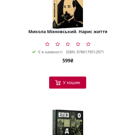
Микола Міхновський. Нарис життя
ISBN: 9786179512971
Є в наявності
599₴
У кошик