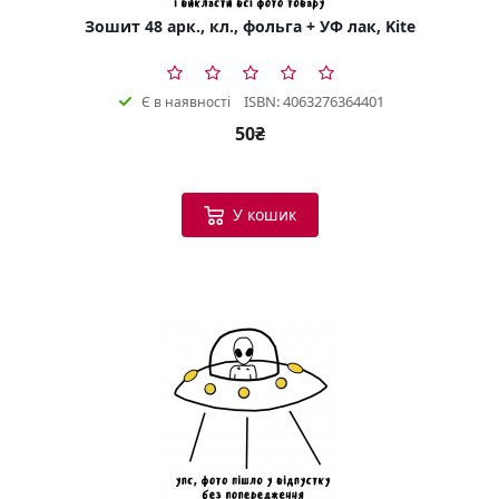
Зошит 48 арк., кл., фольга + УФ лак, Kite
ISBN: 4063276364401
Є в наявності
50₴
У кошик