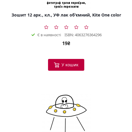
Зошит 12 арк., кл., УФ лак об'ємний, Kite One color
ISBN: 4063276364296
Є в наявності
19₴
У кошик