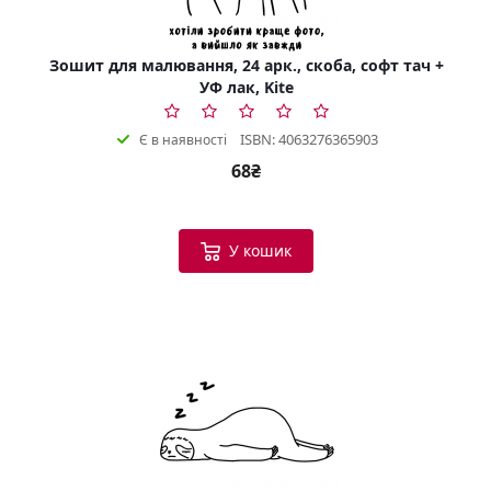
Зошит для малювання, 24 арк., скоба, софт тач +
УФ лак, Kite
ISBN: 4063276365903
Є в наявності
68₴
У кошик