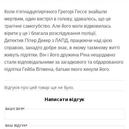
Коли п'ятнадцятирічного Грегорі Гессе знайшли
мертвим, один вистріл в голову, здавалось, що це
трагічне самогубство.
Але його мати відмовилась
вірити у це і благала розслідування поліції.
Детектив Пітер Декер з ЛАПД, працюючи над цією
справою, занадто добре знає, в якому таємному житті
живуть підлітки.
Він і його дружина Ріна нещодавно
стали відповідальними за загадкового та обдарованого
підлітка Гейба Вітмена, батьки якого кинули його.
Відгуків про цей товар ще не було.
Написати відгук
ВАШЕ ІМ’Я
ВАШ ВІДГУК