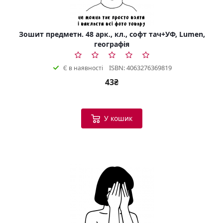
Зошит предметн. 48 арк., кл., софт тач+УФ, Lumen,
географія
ISBN: 4063276369819
Є в наявності
43₴
У кошик