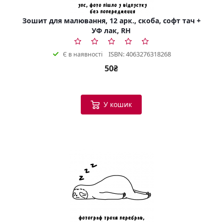
Зошит для малювання, 12 арк., скоба, софт тач +
УФ лак, RH
ISBN: 4063276318268
Є в наявності
50₴
У кошик