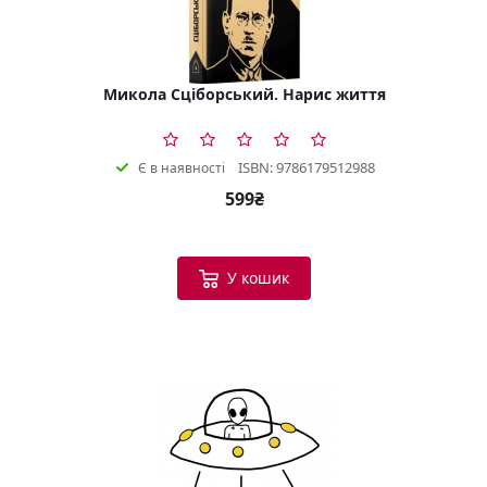
Микола Сціборський. Нарис життя
ISBN: 9786179512988
Є в наявності
599₴
У кошик