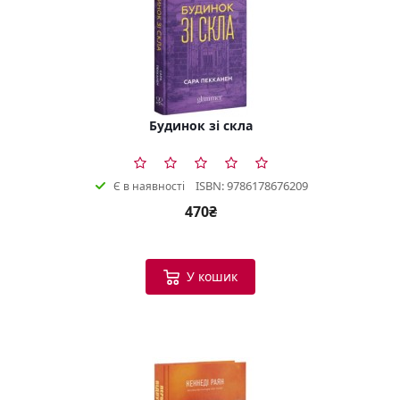
Будинок зі скла
ISBN: 9786178676209
Є в наявності
470₴
У кошик