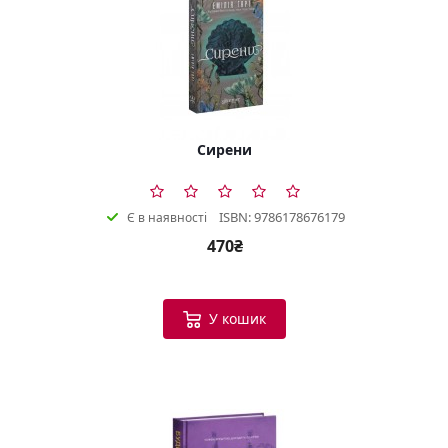
Сирени
ISBN: 9786178676179
Є в наявності
470₴
У кошик