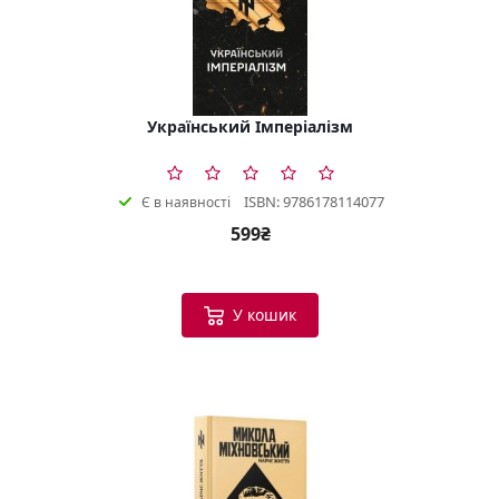
Український Імперіалізм
ISBN: 9786178114077
Є в наявності
599₴
У кошик