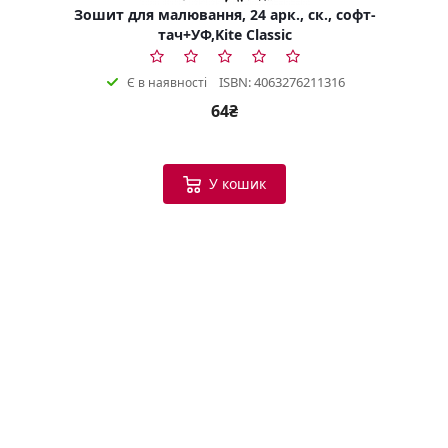
Зошит для малювання, 24 арк., ск., софт-
тач+УФ,Kite Classic
ISBN: 4063276211316
Є в наявності
64₴
У кошик