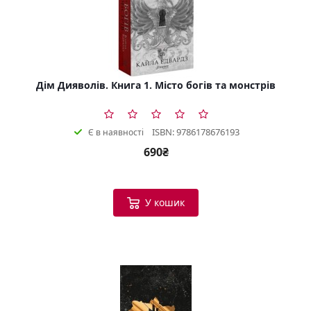
Дім Дияволів. Книга 1. Місто богів та монстрів
ISBN: 9786178676193
Є в наявності
690₴
У кошик