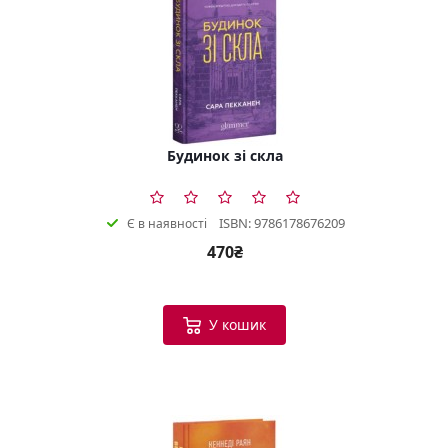
Будинок зі скла
ISBN: 9786178676209
Є в наявності
470₴
У кошик