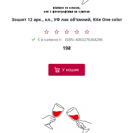
Зошит 12 арк., кл., УФ лак об'ємний, Kite One color
ISBN: 4063276364296
Є в наявності
19₴
У кошик