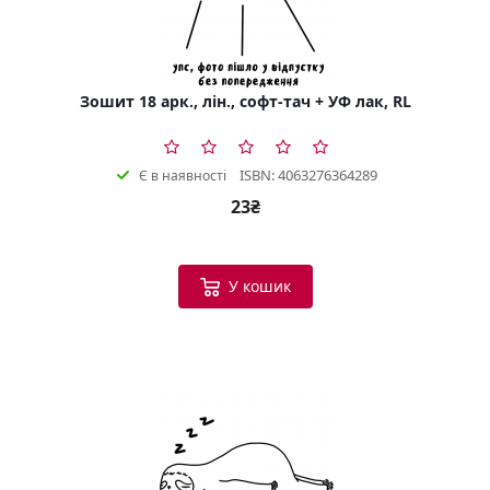
Зошит 18 арк., лін., софт-тач + УФ лак, RL
ISBN: 4063276364289
Є в наявності
23₴
У кошик