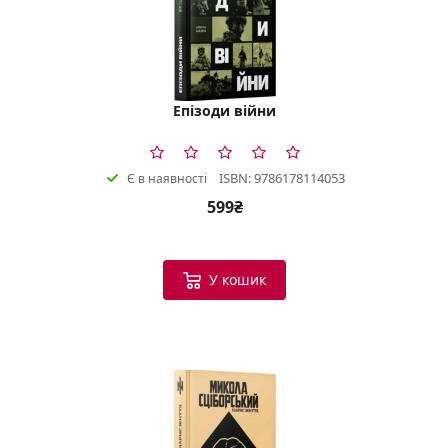
Епізоди війни
ISBN: 9786178114053
Є в наявності
599₴
У кошик