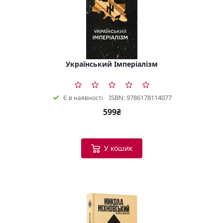
Український Імперіалізм
ISBN: 9786178114077
Є в наявності
599₴
У кошик