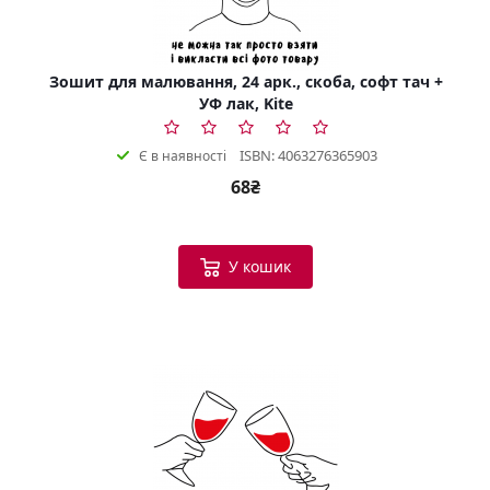
Зошит для малювання, 24 арк., скоба, софт тач +
УФ лак, Kite
ISBN: 4063276365903
Є в наявності
68₴
У кошик