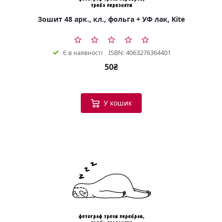
Зошит 48 арк., кл., фольга + УФ лак, Kite
ISBN: 4063276364401
Є в наявності
50₴
У кошик