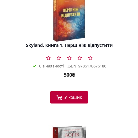
Skyland. Книга 1. Перш ніж відпустити
ISBN: 9786178676186
Є в наявності
500₴
У кошик