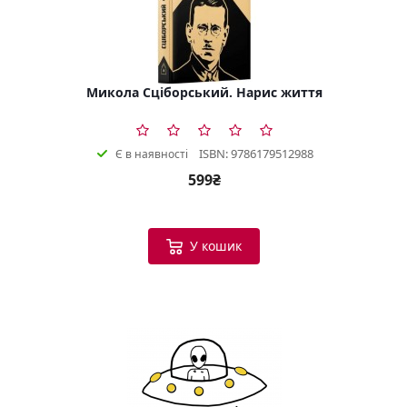
Микола Сціборський. Нарис життя
ISBN: 9786179512988
Є в наявності
599₴
У кошик