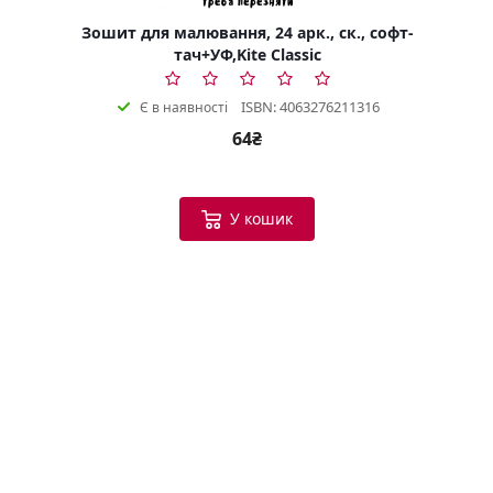
Зошит для малювання, 24 арк., ск., софт-
тач+УФ,Kite Classic
ISBN: 4063276211316
Є в наявності
64₴
У кошик