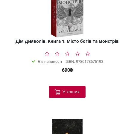
Дім Дияволів. Книга 1. Місто богів та монстрів
ISBN: 9786178676193
Є в наявності
690₴
У кошик