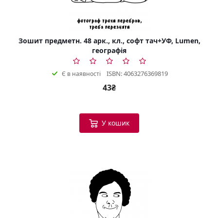
Зошит предметн. 48 арк., кл., софт тач+УФ, Lumen,
географія
ISBN: 4063276369819
Є в наявності
43₴
У кошик