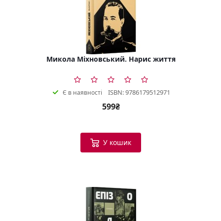
Микола Міхновський. Нарис життя
ISBN: 9786179512971
Є в наявності
599₴
У кошик