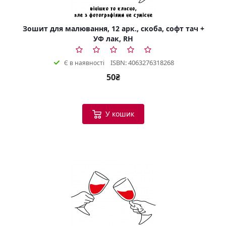
Зошит для малювання, 12 арк., скоба, софт тач +
УФ лак, RH
ISBN: 4063276318268
Є в наявності
50₴
У кошик