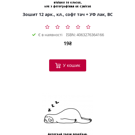
Зошит 12 арк., кл., софт тач + УФ лак, BC
ISBN: 4063276364166
Є в наявності
19₴
У кошик