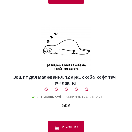
Зошит для малювання, 12 арк., скоба, софт тач +
УФ лак, RH
ISBN: 4063276318268
Є в наявності
50₴
У кошик