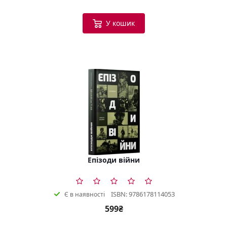
У кошик
Епізоди війни
ISBN: 9786178114053
Є в наявності
599₴