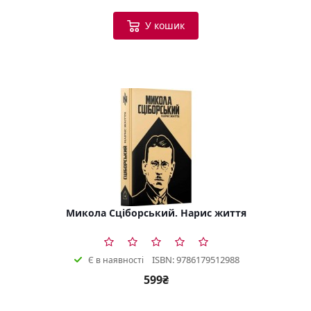
У кошик
Микола Сціборський. Нарис життя
ISBN: 9786179512988
Є в наявності
599₴