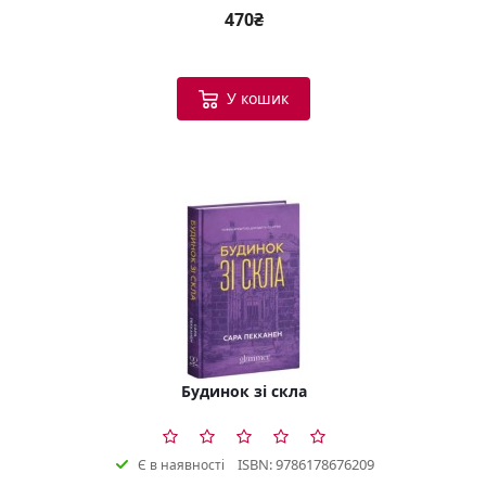
470₴
У кошик
Будинок зі скла
ISBN: 9786178676209
Є в наявності