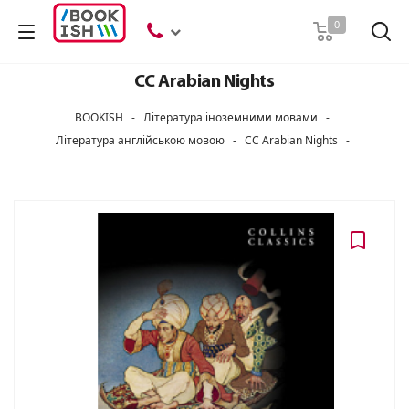
Пошук
0
CC Arabian Nights
BOOKISH
-
Література іноземними мовами
-
Література англійською мовою
-
CC Arabian Nights
-