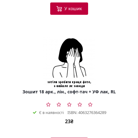
У кошик
Зошит 18 арк., лін., софт-тач + УФ лак, RL
ISBN: 4063276364289
Є в наявності
23₴