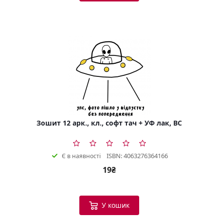
Зошит 12 арк., кл., софт тач + УФ лак, BC
ISBN: 4063276364166
Є в наявності
19₴
У кошик