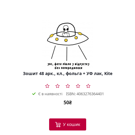
Зошит 48 арк., кл., фольга + УФ лак, Kite
ISBN: 4063276364401
Є в наявності
50₴
У кошик