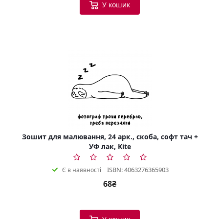
У кошик
Зошит для малювання, 24 арк., скоба, софт тач +
УФ лак, Kite
ISBN: 4063276365903
Є в наявності
68₴