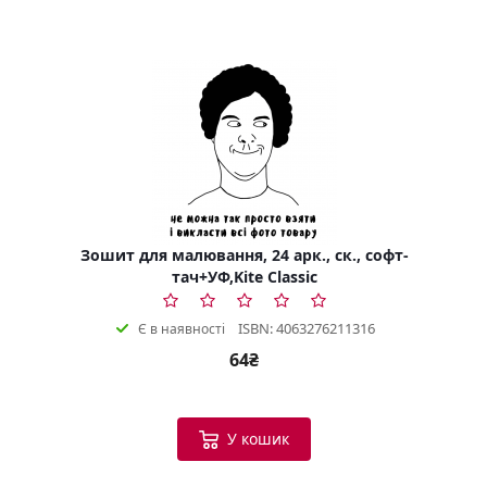
Зошит для малювання, 24 арк., ск., софт-
тач+УФ,Kite Classic
ISBN: 4063276211316
Є в наявності
64₴
У кошик