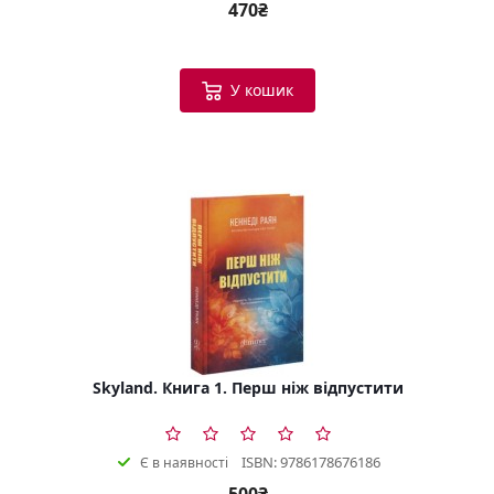
470₴
У кошик
Skyland. Книга 1. Перш ніж відпустити
ISBN: 9786178676186
Є в наявності