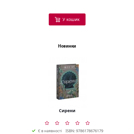
У кошик
Новинки
Сирени
ISBN: 9786178676179
Є в наявності