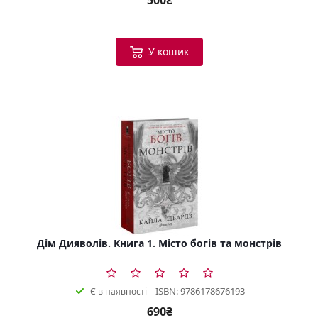
500₴
У кошик
Дім Дияволів. Книга 1. Місто богів та монстрів
ISBN: 9786178676193
Є в наявності
690₴