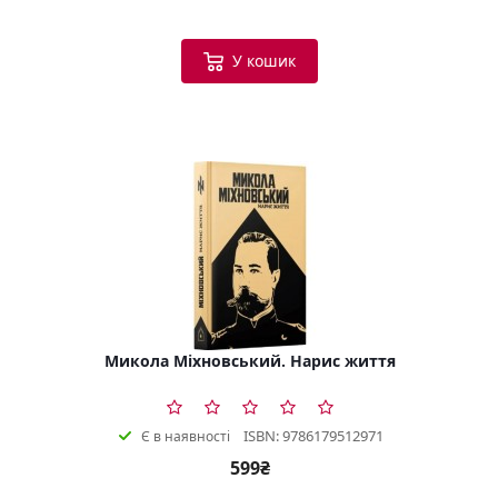
У кошик
Микола Міхновський. Нарис життя
ISBN: 9786179512971
Є в наявності
599₴