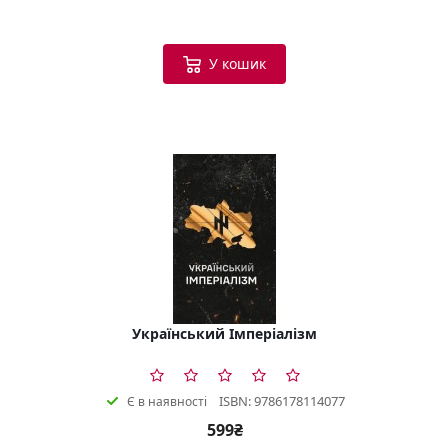
У кошик
Український Імперіалізм
ISBN: 9786178114077
Є в наявності
599₴