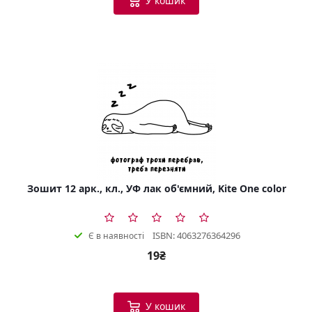
У кошик
Зошит 12 арк., кл., УФ лак об'ємний, Kite One color
ISBN: 4063276364296
Є в наявності
19₴
У кошик