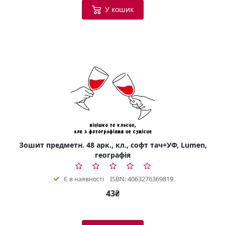
У кошик
Зошит предметн. 48 арк., кл., софт тач+УФ, Lumen,
географія
ISBN: 4063276369819
Є в наявності
43₴