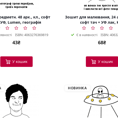
едметн. 48 арк., кл., софт
Зошит для малювання, 24 а
УФ, Lumen, географія
софт тач + УФ лак, 
ISBN: 4063276369819
ISBN: 4063
аявності
Є в наявності
43₴
68₴
У кошик
У кошик
А
НОВИНКА