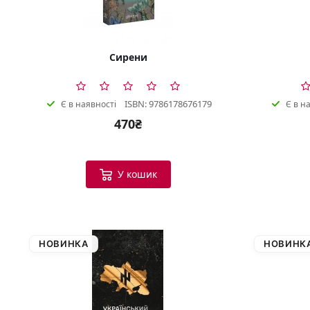
Сирени
ISBN: 9786178676179
Є в наявності
Є в н
470₴
У кошик
НОВИНКА
НОВИНК