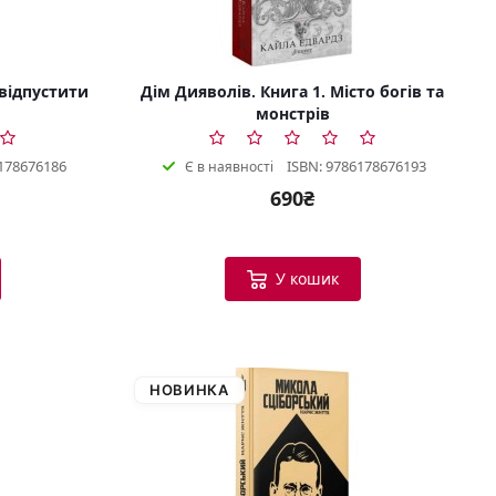
 відпустити
Дім Дияволів. Книга 1. Місто богів та
монстрів
178676186
ISBN: 9786178676193
Є в наявності
690₴
У кошик
НОВИНКА