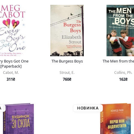
ry Boys Got One
The Burgess Boys
The Men from th
[Paperback]
Cabot, M.
Strout, E.
Collins, Ph.
311₴
760₴
162₴
А
НОВИНКА