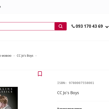
и
ів
093 170 43 69
ою мовою
-
CC Jo's Boys
-
ISBN:
9780007558001
CC Jo's Boys