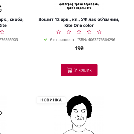
рк., скоба,
Зошит 12 арк., кл., УФ лак об'ємний,
Kite
Kite One color
276365903
ISBN: 4063276364296
Є в наявності
19₴
У кошик
НОВИНКА