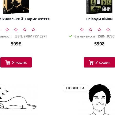
іхновський. Нарис життя
Епізоди війни
ISBN: 9786179512971
ISBN: 9786
аявності
Є в наявності
599₴
599₴
У кошик
У кошик
А
НОВИНКА