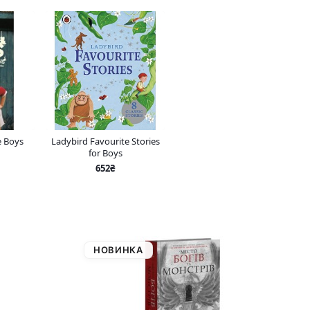
e Boys
Ladybird Favourite Stories
for Boys
652₴
НОВИНКА