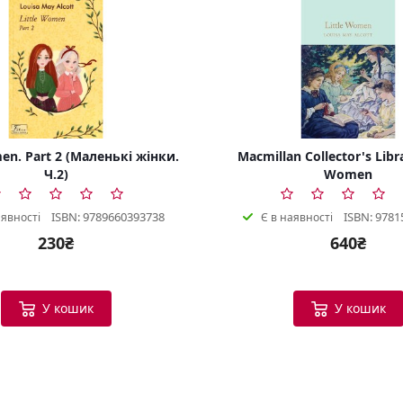
en. Part 2 (Маленькі жінки.
Macmillan Collector's Libra
Ч.2)
Women
ISBN: 9789660393738
ISBN: 9781
аявності
Є в наявності
230₴
640₴
У кошик
У кошик