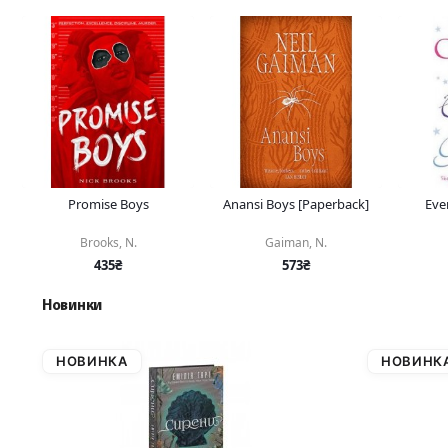
Promise Boys
Anansi Boys [Paperback]
Eve
Brooks, N.
Gaiman, N.
435₴
573₴
Новинки
НОВИНКА
НОВИНК