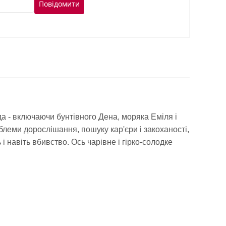
Повідомити
да - включаючи бунтівного Дена, моряка Еміля і
блеми дорослішання, пошуку кар'єри і закоханості,
і навіть вбивство. Ось чарівне і гірко-солодке