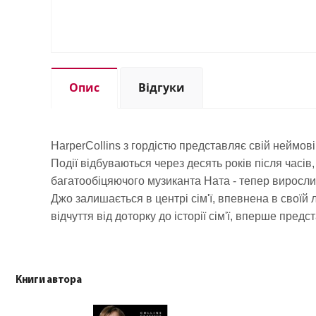
Опис
Відгуки
HarperCollins з гордістю представляє свій неймов
Події відбуваються через десять років після часі
багатообіцяючого музиканта Ната - тепер виросли 
Джо залишається в центрі сім'ї, впевнена в своїй л
відчуття від доторку до історії сім'ї, вперше пред
Книги автора