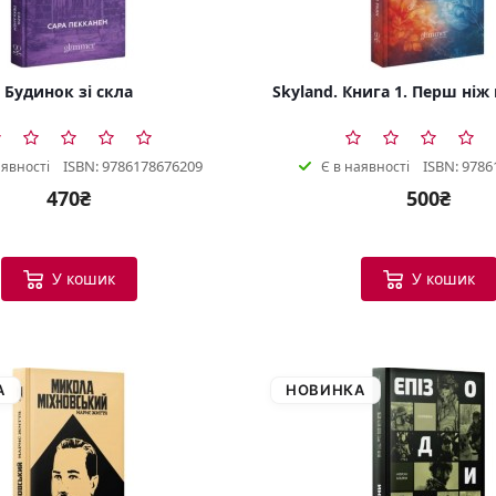
Будинок зі скла
Skyland. Книга 1. Перш ніж
ISBN: 9786178676209
ISBN: 9786
аявності
Є в наявності
470₴
500₴
У кошик
У кошик
А
НОВИНКА