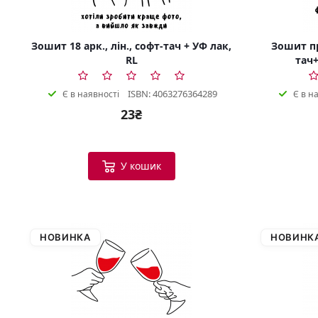
Зошит 18 арк., лін., софт-тач + УФ лак,
Зошит пр
RL
тач+
ISBN: 4063276364289
Є в наявності
Є в н
23₴
У кошик
НОВИНКА
НОВИНК