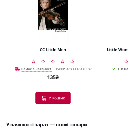
CC Little Men
Little Wom
ISBN: 9780007931187
Немає в наявності
Є в н
135₴
У кошик
У наявності зараз — схожі товари