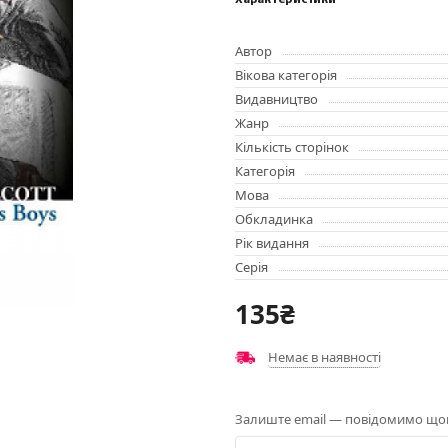
Характеристики
Автор
Вікова категорія
Видавництво
Жанр
Кількість сторінок
Категорія
Мова
Обкладинка
Рік видання
Серія
135₴
Немає в наявності
Залиште email — повідомимо щойн