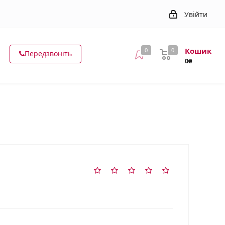
Увійти
Кошик
0
0
Передзвоніть
0₴