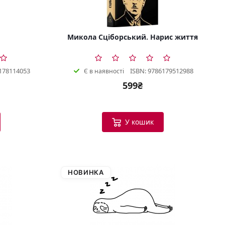
Микола Сціборський. Нарис життя
178114053
ISBN: 9786179512988
Є в наявності
599₴
У кошик
НОВИНКА