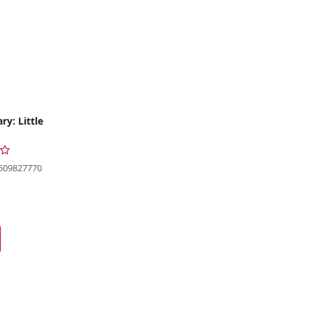
ry: Little
509827770