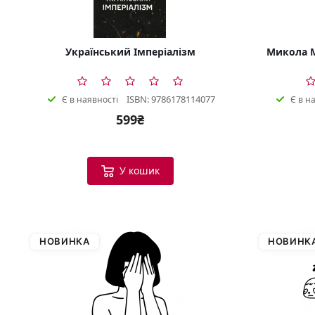
Український Імперіалізм
Микола М
ISBN: 9786178114077
Є в наявності
Є в н
599₴
У кошик
НОВИНКА
НОВИНК