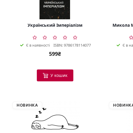
Український Імперіалізм
Микола М
ISBN: 9786178114077
Є в наявності
Є в н
599₴
У кошик
НОВИНКА
НОВИНК