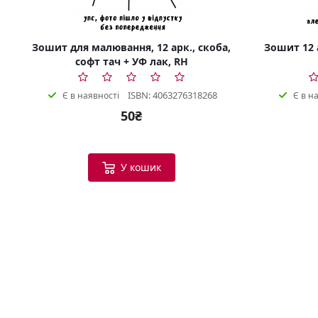
Зошит для малювання, 12 арк., скоба,
Зошит 12 а
софт тач + УФ лак, RH
ISBN: 4063276318268
Є в наявності
Є в н
50₴
У кошик