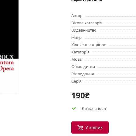
Характеристики
Автор
Вікова категорія
Видавництво
Жанр
Кількість сторінок
Категорія
Мова
Обкладинка
Рік видання
Серія
190₴
Є в наявності
У кошик