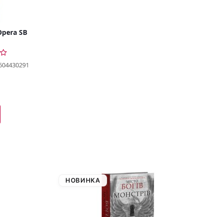
Opera SB
604430291
НОВИНКА