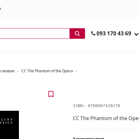
и
ів
093 170 43 69
ою мовою
-
CC The Phantom of the Opera
-
ISBN:
9780007420278
CC The Phantom of the Ope