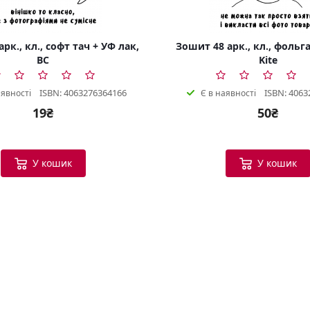
рк., кл., софт тач + УФ лак,
Зошит 48 арк., кл., фольга
BC
Kite
ISBN: 4063276364166
ISBN: 4063
аявності
Є в наявності
19₴
50₴
У кошик
У кошик