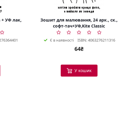
 + УФ лак,
Зошит для малювання, 24 арк., ск.,
софт-тач+УФ,Kite Classic
276364401
ISBN: 4063276211316
Є в наявності
64₴
Bookish Консультант
Готовий допомогти
У кошик
B
Вітаю! Я ваш помічник у виборі
книг.
Можу допомогти:
Підібрати книгу за настроєм
або темою
Порекомендувати схожі
твори
Показати новинки та