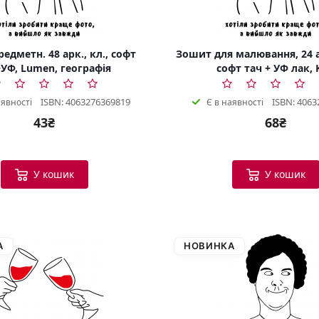
едметн. 48 арк., кл., софт
Зошит для малювання, 24 а
УФ, Lumen, географія
софт тач + УФ лак, 
ISBN: 4063276369819
ISBN: 4063
аявності
Є в наявності
43₴
68₴
У кошик
У кошик
А
НОВИНКА