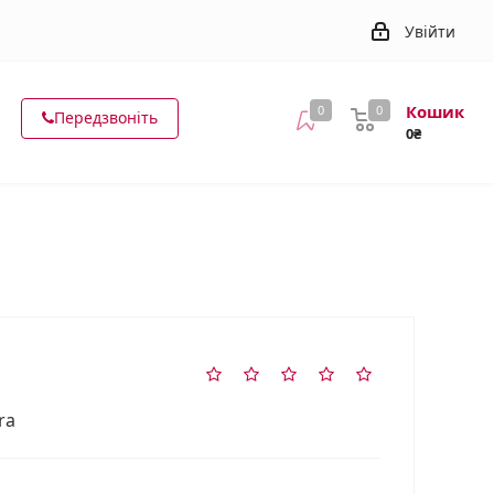
Увійти
Кошик
0
0
Передзвоніть
0₴
ra