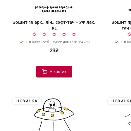
Зошит 18 арк., лін., софт-тач + УФ лак,
Зошит пр
RL
тач+
ISBN: 4063276364289
Є в наявності
Є в н
23₴
У кошик
НОВИНКА
НОВИНК