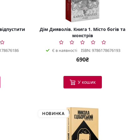
 відпустити
Дім Дияволів. Книга 1. Місто богів та
монстрів
178676186
ISBN: 9786178676193
Є в наявності
690₴
У кошик
НОВИНКА