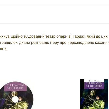
ихнув щойно збудований театр опери в Парижі, який до цих п
трашилок, дивна розповідь Леру про нерозподілене кохання,
тіни.