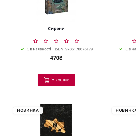
Сирени
ISBN: 9786178676179
Є в наявності
Є в н
470₴
У кошик
НОВИНКА
НОВИНК