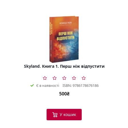
Skyland. Книга 1. Перш ніж відпустити
ISBN: 9786178676186
Є в наявності
500₴
У кошик