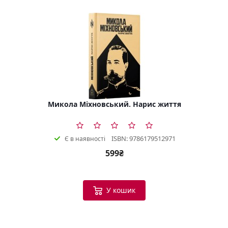
Микола Міхновський. Нарис життя
ISBN: 9786179512971
Є в наявності
599₴
У кошик