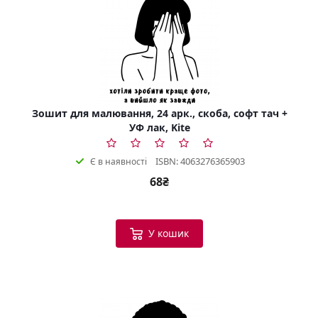
Зошит для малювання, 24 арк., скоба, софт тач +
УФ лак, Kite
ISBN: 4063276365903
Є в наявності
68₴
У кошик