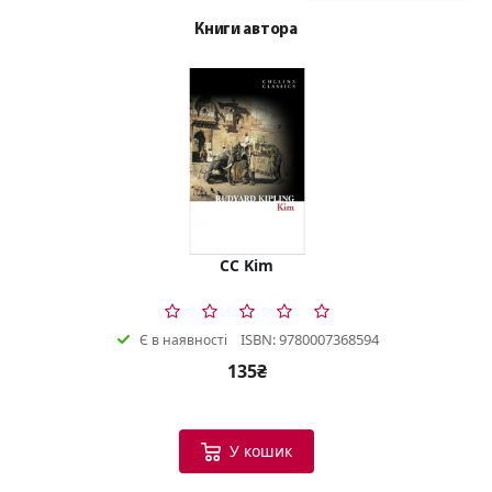
Книги автора
CC Kim
ISBN: 9780007368594
Є в наявності
135₴
У кошик