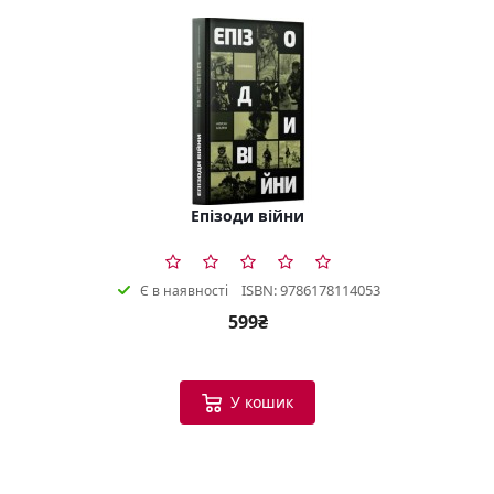
Епізоди війни
ISBN: 9786178114053
Є в наявності
599₴
У кошик