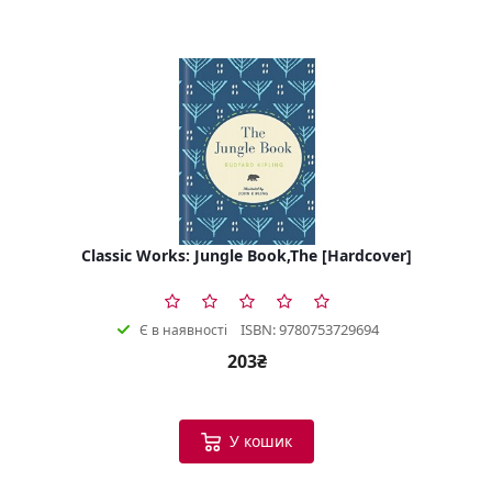
Classic Works: Jungle Book,The [Hardcover]
ISBN: 9780753729694
Є в наявності
203₴
У кошик