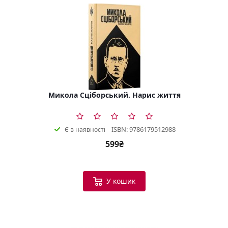
Микола Сціборський. Нарис життя
ISBN: 9786179512988
Є в наявності
599₴
У кошик