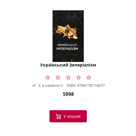
Український Імперіалізм
ISBN: 9786178114077
Є в наявності
599₴
У кошик