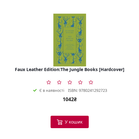
Faux Leather Edition:The Jungle Books [Hardcover]
ISBN: 9780241292723
Є в наявності
1042₴
У кошик