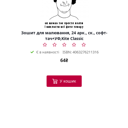
Зошит для малювання, 24 арк., ск., софт-
тач+УФ,Kite Classic
ISBN: 4063276211316
Є в наявності
64₴
У кошик