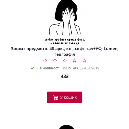
Зошит предметн. 48 арк., кл., софт тач+УФ, Lumen,
географія
ISBN: 4063276369819
Є в наявності
43₴
У кошик