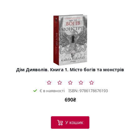
Дім Дияволів. Книга 1. Місто богів та монстрів
ISBN: 9786178676193
Є в наявності
690₴
У кошик