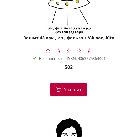
Зошит 48 арк., кл., фольга + УФ лак, Kite
ISBN: 4063276364401
Є в наявності
50₴
У кошик