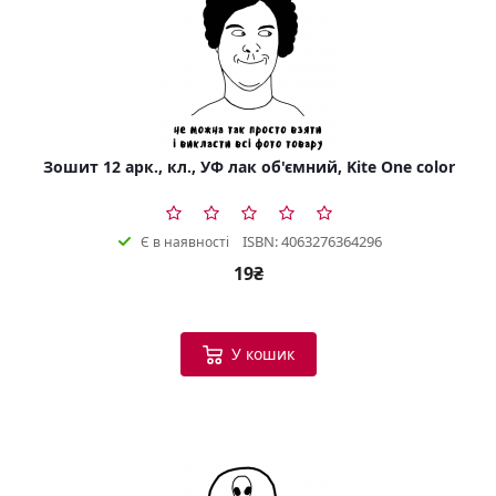
Зошит 12 арк., кл., УФ лак об'ємний, Kite One color
ISBN: 4063276364296
Є в наявності
19₴
У кошик