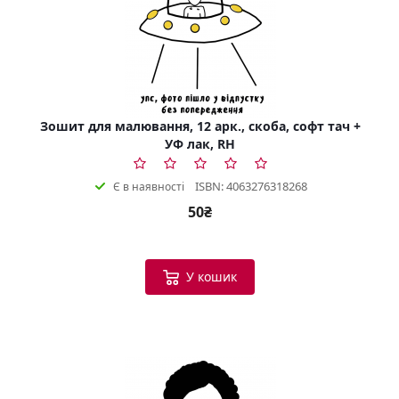
Зошит для малювання, 12 арк., скоба, софт тач +
УФ лак, RH
ISBN: 4063276318268
Є в наявності
50₴
У кошик