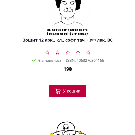
Зошит 12 арк., кл., софт тач + УФ лак, BC
ISBN: 4063276364166
Є в наявності
19₴
У кошик