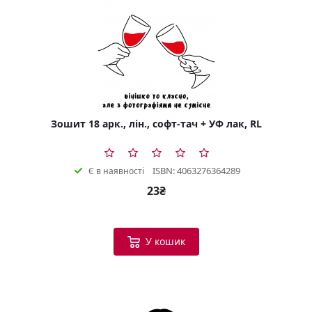
Зошит 18 арк., лін., софт-тач + УФ лак, RL
ISBN: 4063276364289
Є в наявності
23₴
У кошик