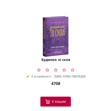
Будинок зі скла
ISBN: 9786178676209
Є в наявності
470₴
У кошик