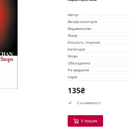
Характеристики
Автор
Вікова категорія
Видавництво
Жанр
Кількість сторінок
Категорія
Мова
Обкладинка
Рік видання
Серія
135₴
Є в наявності
У кошик