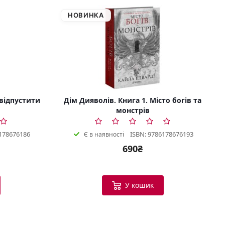
НОВИНКА
 відпустити
Дім Дияволів. Книга 1. Місто богів та
монстрів
178676186
ISBN: 9786178676193
Є в наявності
690₴
У кошик