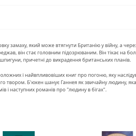
у замаху, який може втягнути Британію у війну, а через 
джав, він стає головним підозрюваним. Він тікає на бол
і шпигуни, причетні до викрадення британських планів.
оложних і найвпливовіших книг про погоню, яку наслідува
о твором. Б'юкен шанує Ганнея як звичайну людину, яка 
в і наступних романів про "людину в бігах".