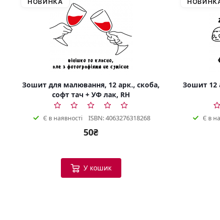
НОВИНКА
НОВИНК
Зошит для малювання, 12 арк., скоба,
Зошит 12 а
софт тач + УФ лак, RH
ISBN: 4063276318268
Є в наявності
Є в н
50₴
У кошик