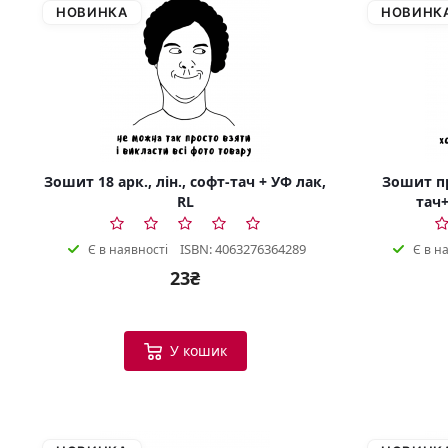
НОВИНКА
НОВИНК
Зошит 18 арк., лін., софт-тач + УФ лак,
Зошит пр
RL
тач+
ISBN: 4063276364289
Є в наявності
Є в н
23₴
У кошик