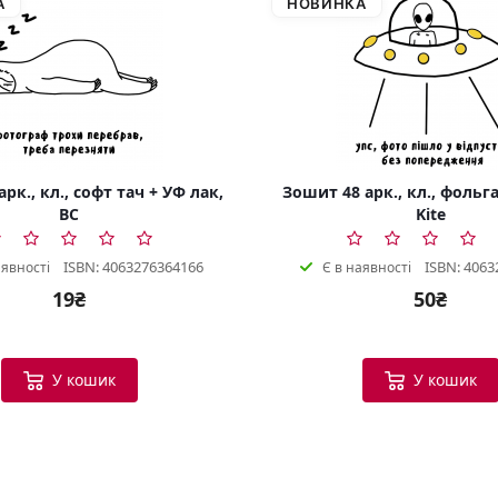
А
НОВИНКА
рк., кл., софт тач + УФ лак,
Зошит 48 арк., кл., фольга
BC
Kite
ISBN: 4063276364166
ISBN: 4063
аявності
Є в наявності
19₴
50₴
У кошик
У кошик