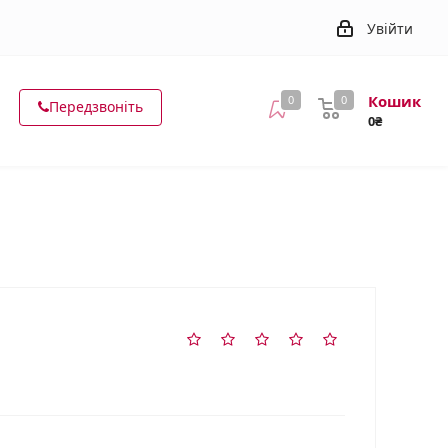
Увійти
Кошик
0
0
Передзвоніть
0₴