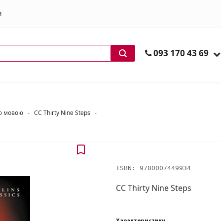
и
ів
093 170 43 69
ою мовою
-
CC Thirty Nine Steps
-
ISBN:
9780007449934
CC Thirty Nine Steps