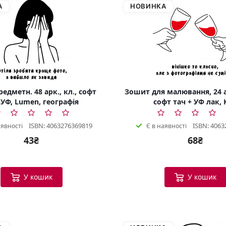
А
НОВИНКА
едметн. 48 арк., кл., софт
Зошит для малювання, 24 а
УФ, Lumen, географія
софт тач + УФ лак, 
ISBN: 4063276369819
ISBN: 4063
аявності
Є в наявності
43₴
68₴
У кошик
У кошик