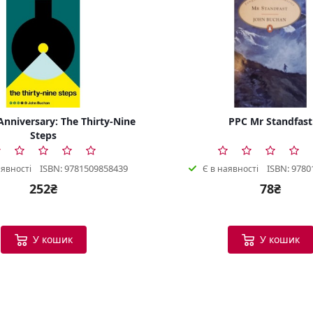
Anniversary: The Thirty-Nine
PPC Mr Standfast
Steps
ISBN: 9781509858439
ISBN: 9780
аявності
Є в наявності
252₴
78₴
У кошик
У кошик