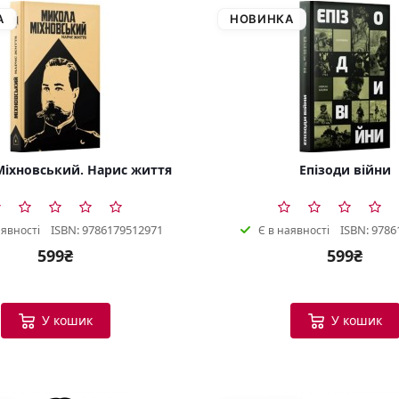
А
НОВИНКА
іхновський. Нарис життя
Епізоди війни
ISBN: 9786179512971
ISBN: 9786
аявності
Є в наявності
599₴
599₴
У кошик
У кошик