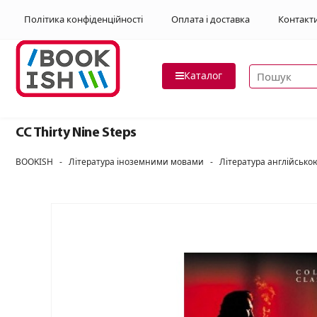
Політика конфіденційності
Оплата і доставка
Контакт
Пошук товар
Каталог
CC Thirty Nine Steps
BOOKISH
-
Література іноземними мовами
-
Література англійськ