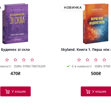
А
НОВИНКА
Будинок зі скла
Skyland. Книга 1. Перш ніж
ISBN: 9786178676209
ISBN: 9786
аявності
Є в наявності
470₴
500₴
У кошик
У кошик