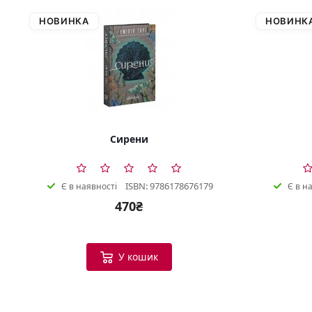
НОВИНКА
НОВИНК
Сирени
ISBN: 9786178676179
Є в наявності
Є в н
470₴
У кошик