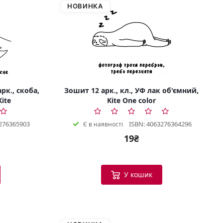
НОВИНКА
рк., скоба,
Зошит 12 арк., кл., УФ лак об'ємний,
Kite
Kite One color
276365903
ISBN: 4063276364296
Є в наявності
19₴
У кошик