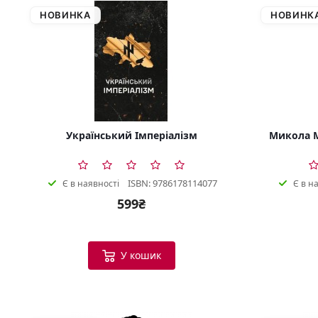
НОВИНКА
НОВИНК
Український Імперіалізм
Микола М
ISBN: 9786178114077
Є в наявності
Є в н
599₴
У кошик