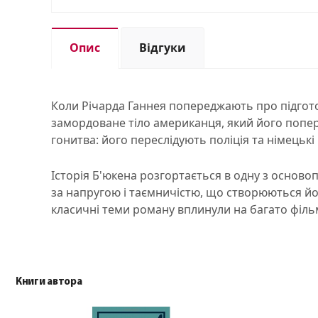
Опис
Відгуки
Коли Річарда Ганнея попереджають про підготовк
замордоване тіло американця, який його попере
гонитва: його переслідують поліція та німецьк
Історія Б'юкена розгортається в одну з основоп
за напругою і таємничістю, що створюються йог
класичні теми роману вплинули на багато фільмі
Книги автора