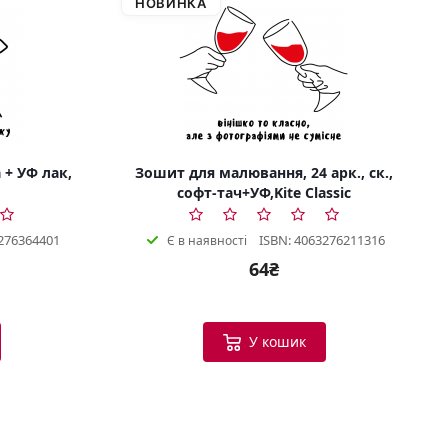
НОВИНКА
 + УФ лак,
Зошит для малювання, 24 арк., ск.,
софт-тач+УФ,Kite Classic
276364401
ISBN: 4063276211316
Є в наявності
64₴
Bookish Консультант
Готовий допомогти
У кошик
B
Вітаю! Я ваш помічник у виборі
книг.
Можу допомогти: