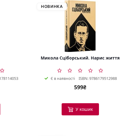
НОВИНКА
Микола Сціборський. Нарис життя
178114053
ISBN: 9786179512988
Є в наявності
599₴
У кошик