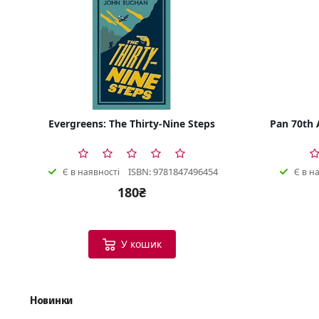
Evergreens: The Thirty-Nine Steps
Pan 70th 
ISBN: 9781847496454
Є в наявності
Є в н
180₴
У кошик
Новинки