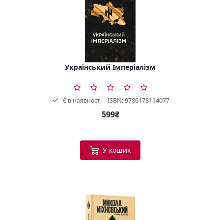
Український Імперіалізм
ISBN: 9786178114077
Є в наявності
599₴
У кошик