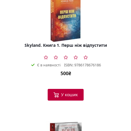
Skyland. Книга 1. Перш ніж відпустити
ISBN: 9786178676186
Є в наявності
500₴
У кошик