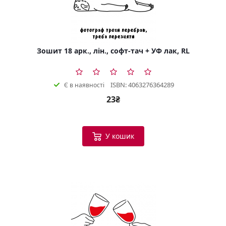
Зошит 18 арк., лін., софт-тач + УФ лак, RL
ISBN: 4063276364289
Є в наявності
23₴
У кошик