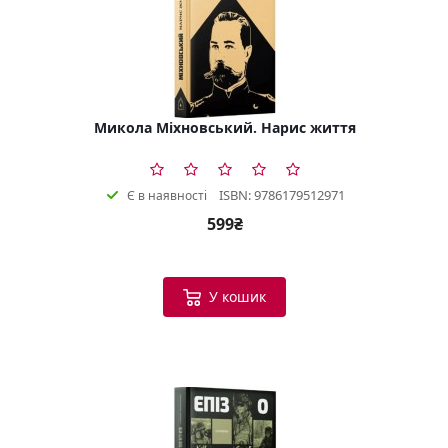
Микола Міхновський. Нарис життя
ISBN: 9786179512971
Є в наявності
599₴
У кошик