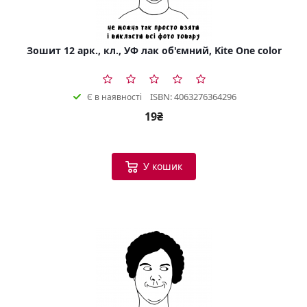
Зошит 12 арк., кл., УФ лак об'ємний, Kite One color
ISBN: 4063276364296
Є в наявності
19₴
У кошик