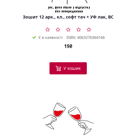
Зошит 12 арк., кл., софт тач + УФ лак, BC
ISBN: 4063276364166
Є в наявності
19₴
У кошик