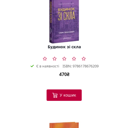
Будинок зі скла
ISBN: 9786178676209
Є в наявності
470₴
У кошик