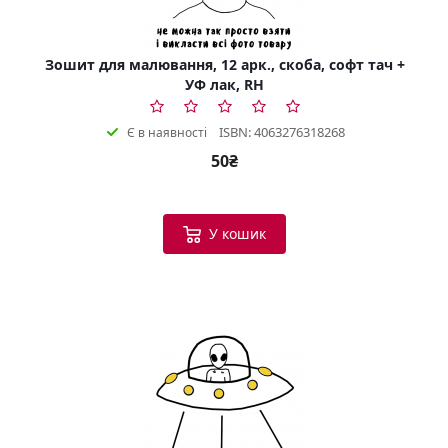
Зошит для малювання, 12 арк., скоба, софт тач +
УФ лак, RH
ISBN: 4063276318268
Є в наявності
50₴
У кошик