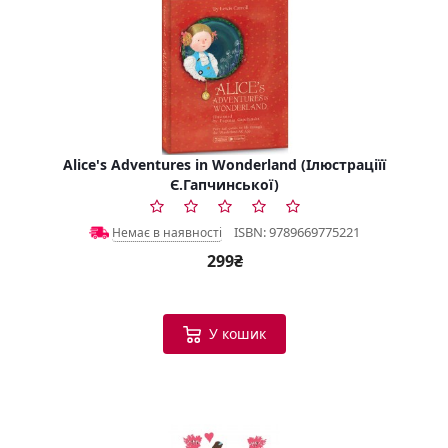
Alice's Adventures in Wonderland (Ілюстраціїї
Є.Гапчинської)
ISBN: 9789669775221
Немає в наявності
299₴
У кошик