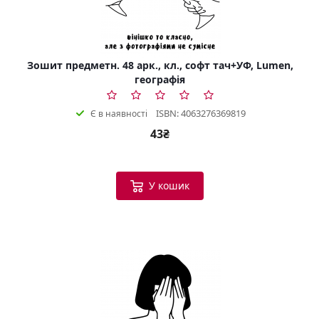
Зошит предметн. 48 арк., кл., софт тач+УФ, Lumen,
географія
ISBN: 4063276369819
Є в наявності
43₴
У кошик