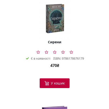
Сирени
ISBN: 9786178676179
Є в наявності
470₴
У кошик