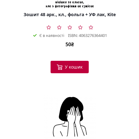
Зошит 48 арк., кл., фольга + УФ лак, Kite
ISBN: 4063276364401
Є в наявності
50₴
У кошик