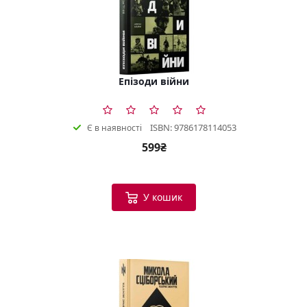
Епізоди війни
ISBN: 9786178114053
Є в наявності
599₴
У кошик