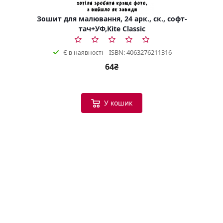
Зошит для малювання, 24 арк., ск., софт-
тач+УФ,Kite Classic
ISBN: 4063276211316
Є в наявності
64₴
У кошик