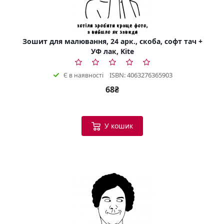
Зошит для малювання, 24 арк., скоба, софт тач +
УФ лак, Kite
ISBN: 4063276365903
Є в наявності
68₴
У кошик