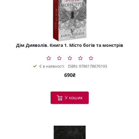
Дім Дияволів. Книга 1. Місто богів та монстрів
ISBN: 9786178676193
Є в наявності
690₴
У кошик