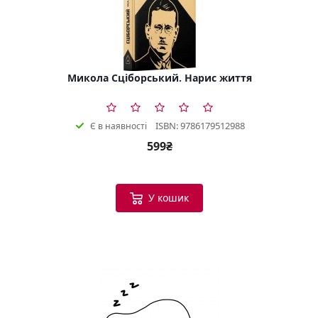
Микола Сціборський. Нарис життя
ISBN: 9786179512988
Є в наявності
599₴
У кошик