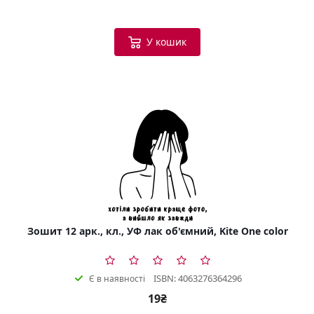
У кошик
Зошит 12 арк., кл., УФ лак об'ємний, Kite One color
ISBN: 4063276364296
Є в наявності
19₴