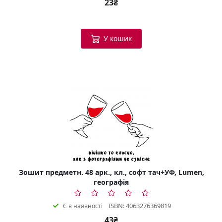
23₴
У кошик
Зошит предметн. 48 арк., кл., софт тач+УФ, Lumen,
географія
ISBN: 4063276369819
Є в наявності
43₴