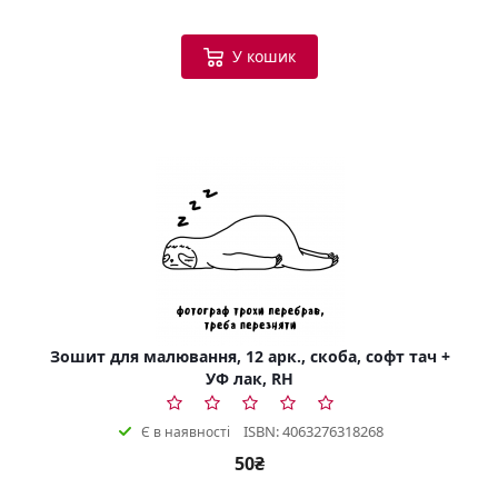
У кошик
Зошит для малювання, 12 арк., скоба, софт тач +
УФ лак, RH
ISBN: 4063276318268
Є в наявності
50₴