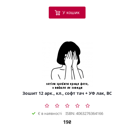
У кошик
Зошит 12 арк., кл., софт тач + УФ лак, BC
ISBN: 4063276364166
Є в наявності
19₴