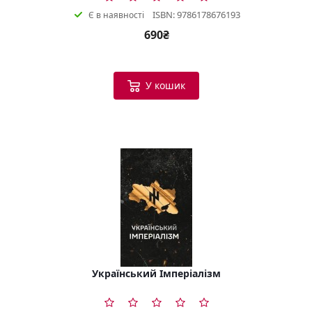
ISBN: 9786178676193
Є в наявності
690₴
У кошик
Український Імперіалізм