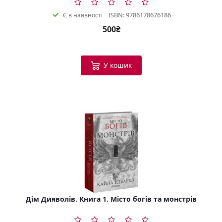
ISBN: 9786178676186
Є в наявності
500₴
У кошик
Дім Дияволів. Книга 1. Місто богів та монстрів