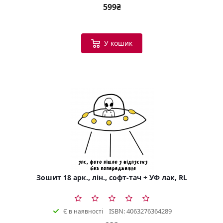
599₴
У кошик
Зошит 18 арк., лін., софт-тач + УФ лак, RL
ISBN: 4063276364289
Є в наявності