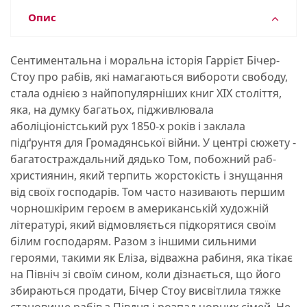
Опис
Сентиментальна і моральна історія Гаррієт Бічер-
Стоу про рабів, які намагаються вибороти свободу,
стала однією з найпопулярніших книг ХІХ століття,
яка, на думку багатьох, підживлювала
аболіціоністський рух 1850-х років і заклала
підґрунтя для Громадянської війни. У центрі сюжету -
багатостраждальний дядько Том, побожний раб-
християнин, який терпить жорстокість і знущання
від своїх господарів. Том часто називають першим
чорношкірим героєм в американській художній
літературі, який відмовляється підкорятися своїм
білим господарям. Разом з іншими сильними
героями, такими як Еліза, відважна рабиня, яка тікає
на Північ зі своїм сином, коли дізнається, що його
збираються продати, Бічер Стоу висвітлила тяжке
становище рабів з Півдня і розпад чорних сімей. Не