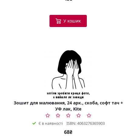
У кошик
Зошит для малювання, 24 арк., скоба, софт тач +
УФ лак, Kite
ISBN: 4063276365903
Є в наявності
68₴