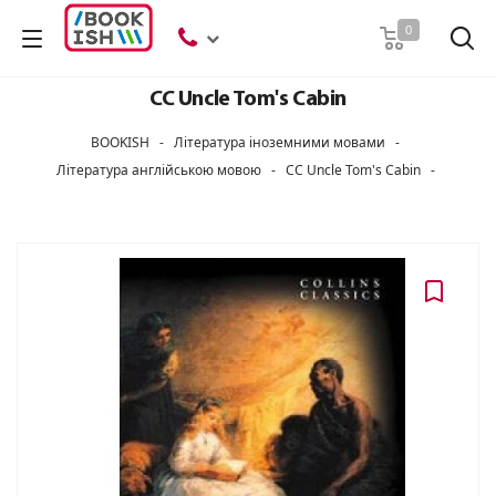
Пошук
0
CC Uncle Tom's Cabin
BOOKISH
-
Література іноземними мовами
-
Література англійською мовою
-
CC Uncle Tom's Cabin
-