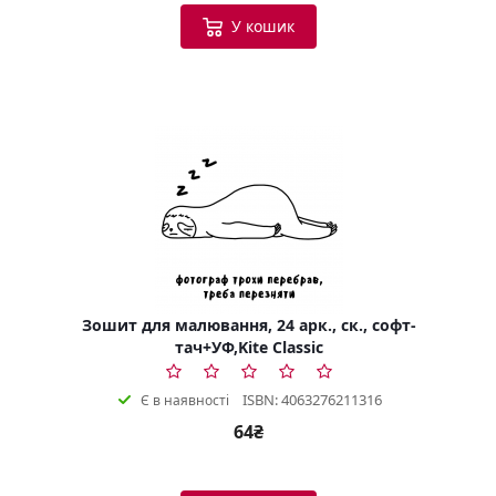
У кошик
Зошит для малювання, 24 арк., ск., софт-
тач+УФ,Kite Classic
ISBN: 4063276211316
Є в наявності
64₴