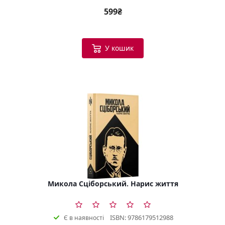
599₴
У кошик
Микола Сціборський. Нарис життя
ISBN: 9786179512988
Є в наявності