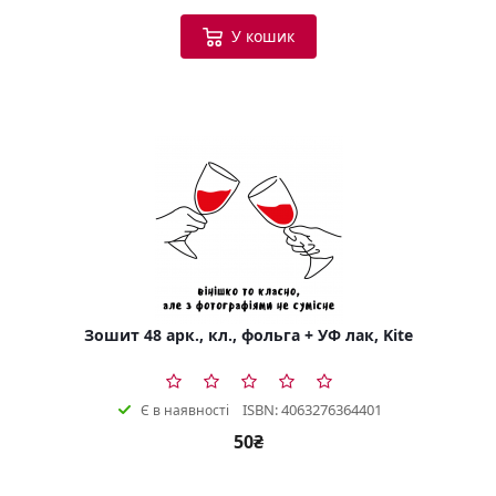
У кошик
Зошит 48 арк., кл., фольга + УФ лак, Kite
ISBN: 4063276364401
Є в наявності
50₴