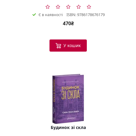
ISBN: 9786178676179
Є в наявності
470₴
У кошик
Будинок зі скла