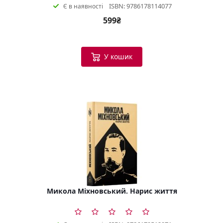
ISBN: 9786178114077
Є в наявності
599₴
У кошик
Микола Міхновський. Нарис життя