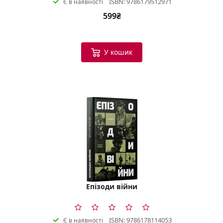
ISBN: 9786179512971
Є в наявності
599₴
У кошик
Епізоди війни
ISBN: 9786178114053
Є в наявності