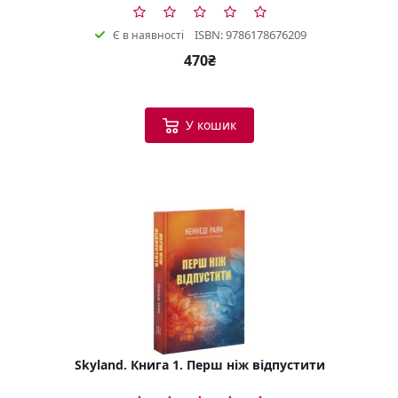
ISBN: 9786178676209
Є в наявності
470₴
У кошик
Skyland. Книга 1. Перш ніж відпустити