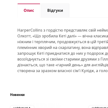
Опис
Відгуки
HarperCollins з гордістю представляє свій не
Олкотт, «Що зробила Кеті далі» — вічна класика
ніжним і терплячим, продовжується в цій третій 
племінник хворий на скарлатину, вона відправля
запрошує Кеті приєднатися до них у подорож д
возз’єднується зі своїми старими друзями з Гіл
дізнається, що таке «гарний день» для англійців
створена за зразком власної сім'ї Кулідж, а голо
Новинки