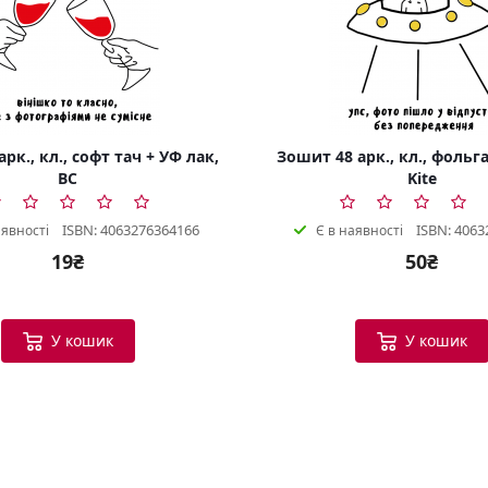
рк., кл., софт тач + УФ лак,
Зошит 48 арк., кл., фольга
BC
Kite
ISBN: 4063276364166
ISBN: 4063
аявності
Є в наявності
19₴
50₴
У кошик
У кошик