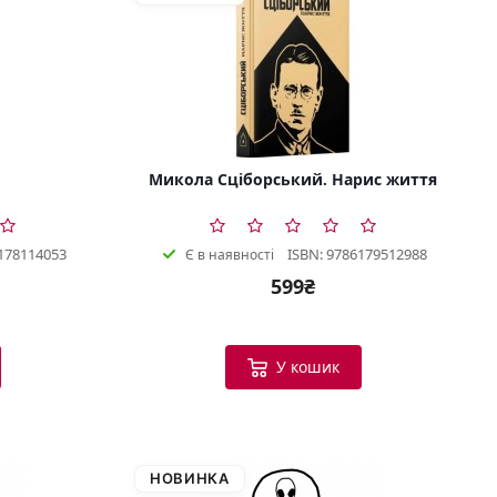
Микола Сціборський. Нарис життя
178114053
ISBN: 9786179512988
Є в наявності
599₴
У кошик
НОВИНКА