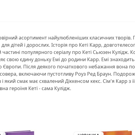
ймовірний асортимент найулюбленіших класичних творів.
 для дітей і дорослих. Історія про Кеті Карр, довготелес
частині популярного серіалу про Кеті Сьюзен Кулідж. Коли
є свою єдину доньку Емі до родини Карр. Емі знаходить с
о Європи. Після деякого початкового небажання вона по
лсовера, включаючи пустотливу Роуз Ред Браун. Подорож К
 і який смак має схвалений Діккенсом кекс. Сім'я Карр з 
вна героїня Кеті - сама Кулідж.