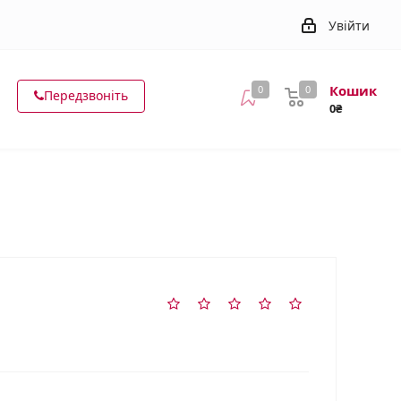
Увійти
Кошик
0
0
Передзвоніть
0₴