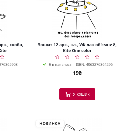
рк., скоба,
Зошит 12 арк., кл., УФ лак об'ємний,
Kite
Kite One color
276365903
ISBN: 4063276364296
Є в наявності
19₴
У кошик
НОВИНКА