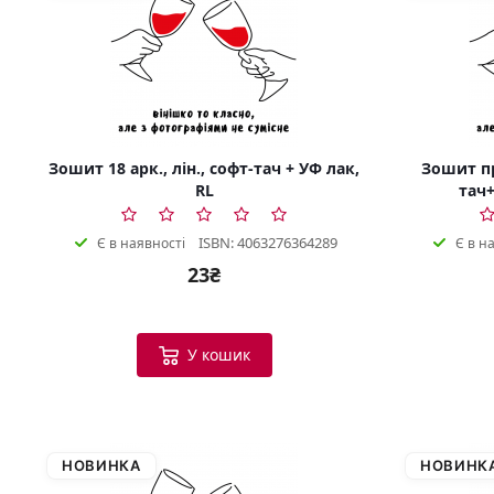
Зошит 18 арк., лін., софт-тач + УФ лак,
Зошит пр
RL
тач+
ISBN: 4063276364289
Є в наявності
Є в н
23₴
У кошик
НОВИНКА
НОВИНК