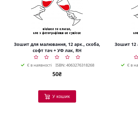
Зошит для малювання, 12 арк., скоба,
Зошит 12 а
софт тач + УФ лак, RH
ISBN: 4063276318268
Є в наявності
Є в н
50₴
У кошик