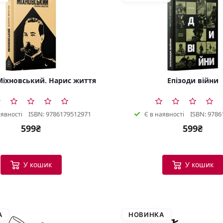
іхновський. Нарис життя
Епізоди війни
ISBN: 9786179512971
ISBN: 9786
аявності
Є в наявності
599₴
599₴
У кошик
У кошик
А
НОВИНКА