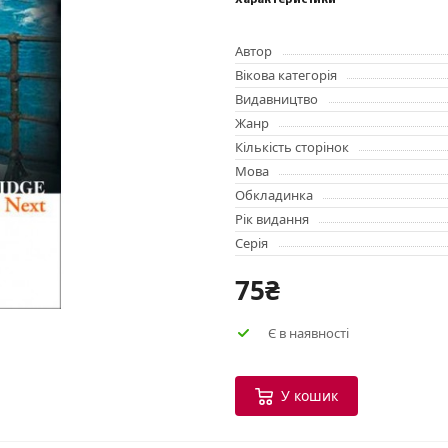
Характеристики
Автор
Вікова категорія
Видавництво
Жанр
Кількість сторінок
Мова
Обкладинка
Рік видання
Серія
75₴
Є в наявності
У кошик