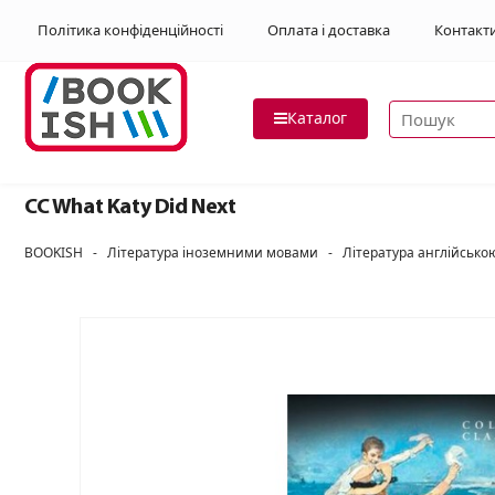
Політика конфіденційності
Оплата і доставка
Контакт
Пошук товар
Каталог
CC What Katy Did Next
BOOKISH
-
Література іноземними мовами
-
Література англійськ