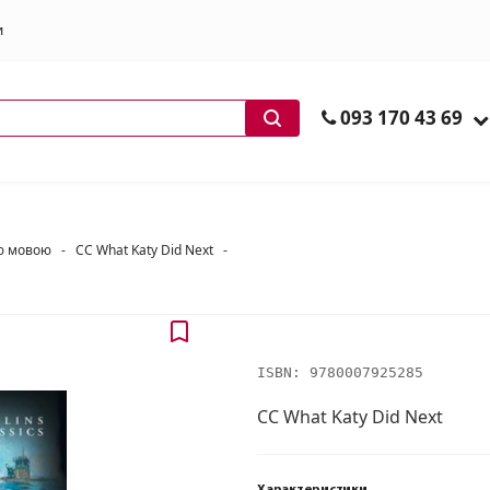
и
ів
093 170 43 69
ою мовою
-
CC What Katy Did Next
-
ISBN:
9780007925285
CC What Katy Did Next