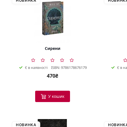
НОВИНКА
НОВИНК
Сирени
ISBN: 9786178676179
Є в наявності
Є в н
470₴
У кошик
НОВИНКА
НОВИНК