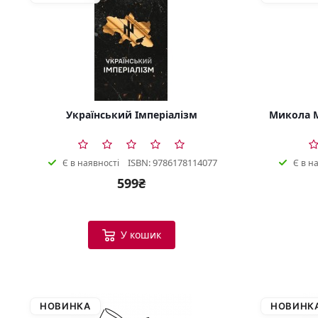
Український Імперіалізм
Микола М
ISBN: 9786178114077
Є в наявності
Є в н
599₴
У кошик
НОВИНКА
НОВИНК