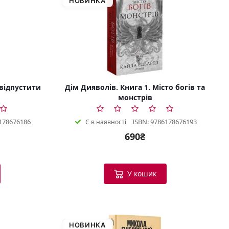
НОВИНКА
 відпустити
Дім Дияволів. Книга 1. Місто богів та
монстрів
178676186
ISBN: 9786178676193
Є в наявності
690₴
У кошик
НОВИНКА