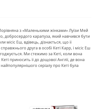
 Порівняна з «Маленькими жінками» Луїзи Мей
ого, добросердого карапуза, який навчився бути
 місіс Еш, вдівець, дізнається, що її
правжнього друга в особі Кеті Карр, і місіс Еш
годжується. Ми стежимо за Кеті, коли вона
еті приносить її до дощової Англії, де вона
її найпопулярнішого серіалу про Кеті була