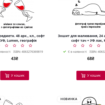
едметн. 48 арк., кл., софт
Зошит для малювання, 24 а
УФ, Lumen, географія
софт тач + УФ лак, 
ISBN: 4063276369819
ISBN: 4063
аявності
Є в наявності
43₴
68₴
У кошик
У кошик
А
НОВИНКА