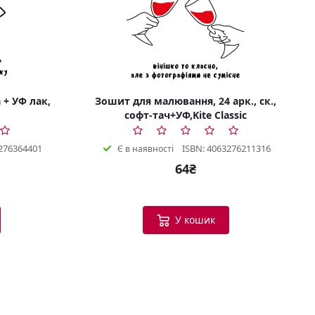
 + УФ лак,
Зошит для малювання, 24 арк., ск.,
софт-тач+УФ,Kite Classic
276364401
ISBN: 4063276211316
Є в наявності
64₴
Bookish Консультант
Готовий допомогти
У кошик
B
Вітаю! Я ваш помічник у виборі
книг.
Можу допомогти:
Підібрати книгу за настроєм
або темою