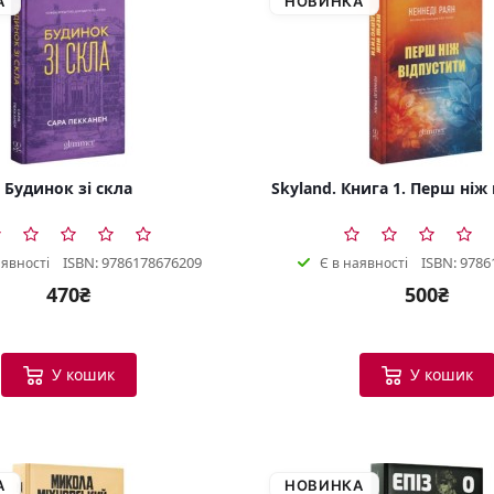
А
НОВИНКА
Будинок зі скла
Skyland. Книга 1. Перш ніж
ISBN: 9786178676209
ISBN: 9786
аявності
Є в наявності
470₴
500₴
У кошик
У кошик
А
НОВИНКА