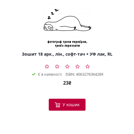
Зошит 18 арк., лін., софт-тач + УФ лак, RL
ISBN: 4063276364289
Є в наявності
23₴
У кошик