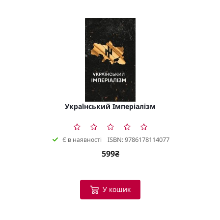
Український Імперіалізм
ISBN: 9786178114077
Є в наявності
599₴
У кошик