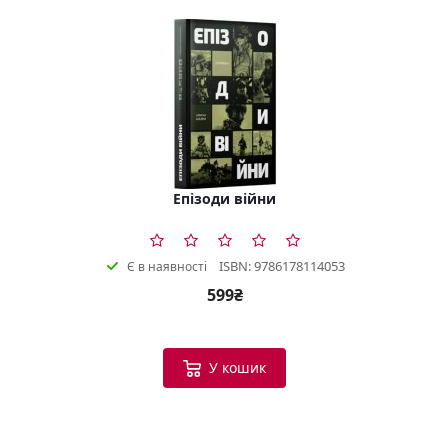
Епізоди війни
ISBN: 9786178114053
Є в наявності
599₴
У кошик