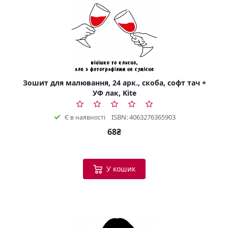
Зошит для малювання, 24 арк., скоба, софт тач +
УФ лак, Kite
ISBN: 4063276365903
Є в наявності
68₴
У кошик