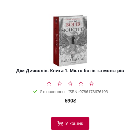
Дім Дияволів. Книга 1. Місто богів та монстрів
ISBN: 9786178676193
Є в наявності
690₴
У кошик