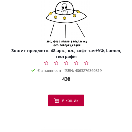
Зошит предметн. 48 арк., кл., софт тач+УФ, Lumen,
географія
ISBN: 4063276369819
Є в наявності
43₴
У кошик