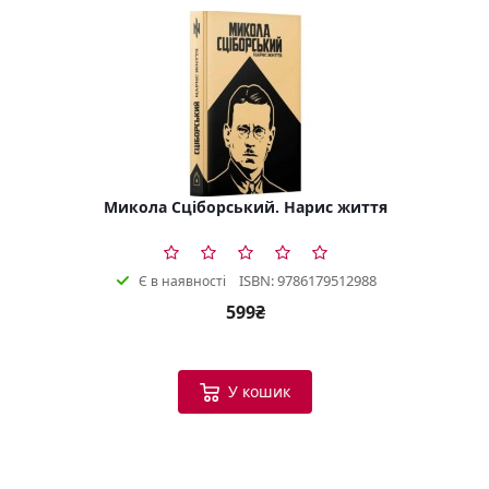
Микола Сціборський. Нарис життя
ISBN: 9786179512988
Є в наявності
599₴
У кошик