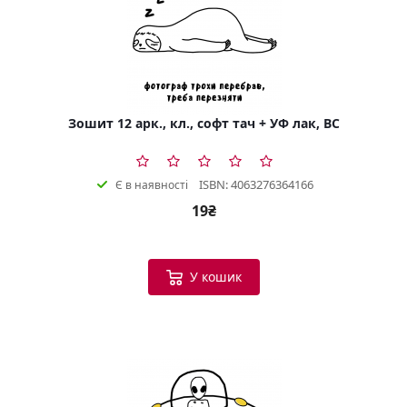
Зошит 12 арк., кл., софт тач + УФ лак, BC
ISBN: 4063276364166
Є в наявності
19₴
У кошик