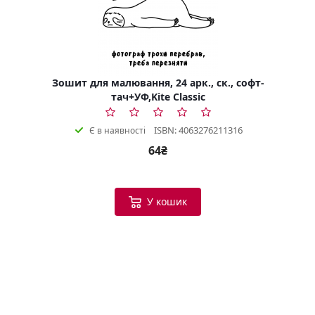
Зошит для малювання, 24 арк., ск., софт-
тач+УФ,Kite Classic
ISBN: 4063276211316
Є в наявності
64₴
У кошик