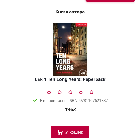
Книги автора
CER 1 Ten Long Years: Paperback
ISBN: 9781107621787
Є в наявності
196₴
У кошик