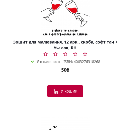
Зошит для малювання, 12 арк., скоба, софт тач +
УФ лак, RH
ISBN: 4063276318268
Є в наявності
50₴
У кошик