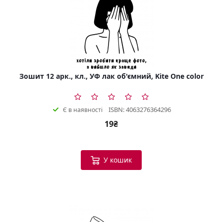
Зошит 12 арк., кл., УФ лак об'ємний, Kite One color
ISBN: 4063276364296
Є в наявності
19₴
У кошик