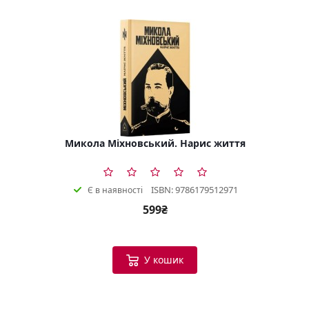
Микола Міхновський. Нарис життя
ISBN: 9786179512971
Є в наявності
599₴
У кошик