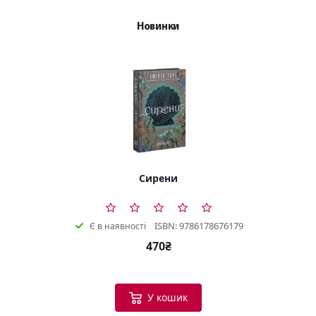
Новинки
Сирени
ISBN: 9786178676179
Є в наявності
470₴
У кошик