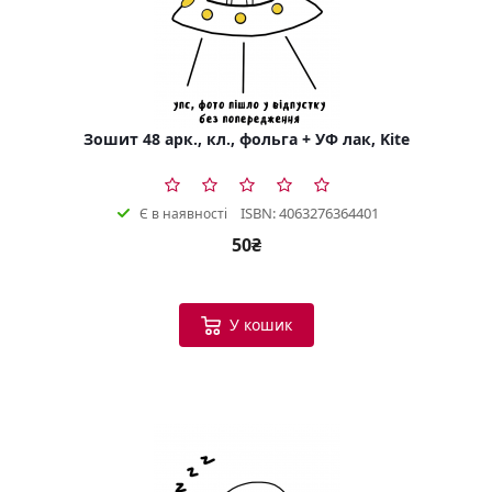
Зошит 48 арк., кл., фольга + УФ лак, Kite
ISBN: 4063276364401
Є в наявності
50₴
У кошик