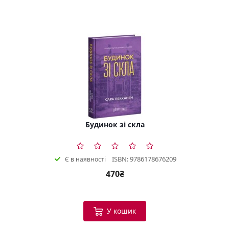
Будинок зі скла
ISBN: 9786178676209
Є в наявності
470₴
У кошик