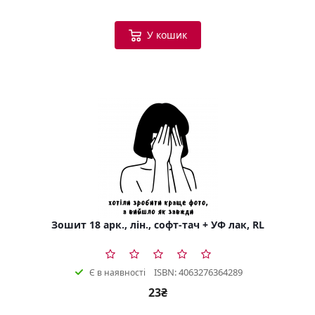
У кошик
Зошит 18 арк., лін., софт-тач + УФ лак, RL
ISBN: 4063276364289
Є в наявності
23₴