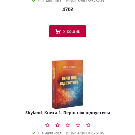
ISBN: 9786178676209
Є в наявності
470₴
У кошик
Skyland. Книга 1. Перш ніж відпустити
ISBN: 9786178676186
Є в наявності