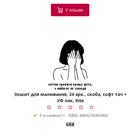
У кошик
Зошит для малювання, 24 арк., скоба, софт тач +
УФ лак, Kite
ISBN: 4063276365903
Є в наявності
68₴