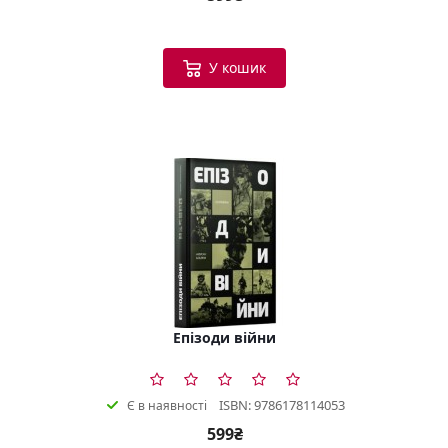
У кошик
Епізоди війни
ISBN: 9786178114053
Є в наявності
599₴