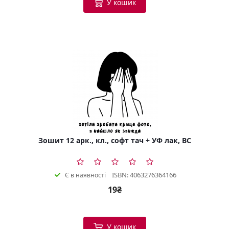
У кошик
Зошит 12 арк., кл., софт тач + УФ лак, BC
ISBN: 4063276364166
Є в наявності
19₴
У кошик