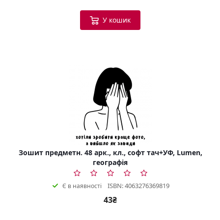
У кошик
Зошит предметн. 48 арк., кл., софт тач+УФ, Lumen,
географія
ISBN: 4063276369819
Є в наявності
43₴