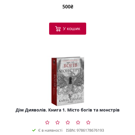
500₴
У кошик
Дім Дияволів. Книга 1. Місто богів та монстрів
ISBN: 9786178676193
Є в наявності