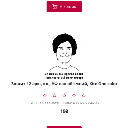
У кошик
Зошит 12 арк., кл., УФ лак об'ємний, Kite One color
ISBN: 4063276364296
Є в наявності
19₴