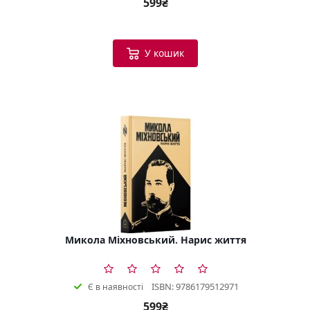
599₴
У кошик
Микола Міхновський. Нарис життя
ISBN: 9786179512971
Є в наявності
599₴