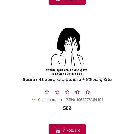
Зошит 48 арк., кл., фольга + УФ лак, Kite
ISBN: 4063276364401
Є в наявності
50₴
У кошик