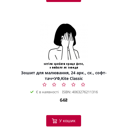
Зошит для малювання, 24 арк., ск., софт-
тач+УФ,Kite Classic
ISBN: 4063276211316
Є в наявності
64₴
У кошик