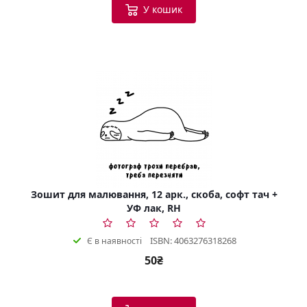
У кошик
Зошит для малювання, 12 арк., скоба, софт тач +
УФ лак, RH
ISBN: 4063276318268
Є в наявності
50₴