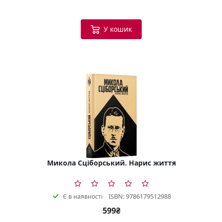
У кошик
Микола Сціборський. Нарис життя
ISBN: 9786179512988
Є в наявності
599₴