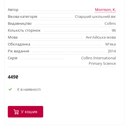
Автор
Morrison, K.
Вікова категорія
Старший шкільний вік
Видавництво
Collins
Кількість сторінок
96
Мова
Англійська мова
Обкладинка
М'яка
Рік видання
2014
Серія
Collins International
Primary Science
449₴
Є в наявності
У кошик