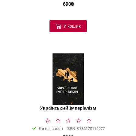
690₴
У кошик
Український Імперіалізм
ISBN: 9786178114077
Є в наявності