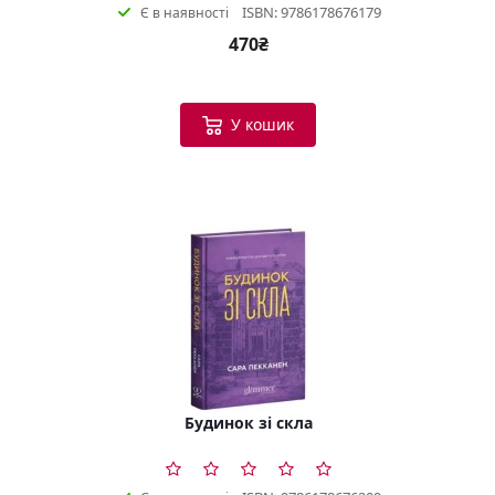
ISBN: 9786178676179
Є в наявності
470₴
У кошик
Будинок зі скла