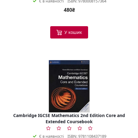
ISBN: 9780008157364
Є в наявності
480₴
У кошик
Cambridge IGCSE Mathematics 2nd Edition Core and
Extended Coursebook
ISBN: 9781108437189
Є в наявності