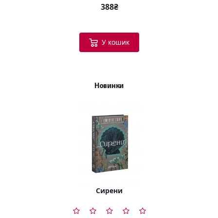
388₴
У кошик
Новинки
Сирени