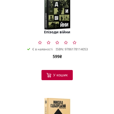
Епізоди війни
ISBN: 9786178114053
Є в наявності
599₴
У кошик