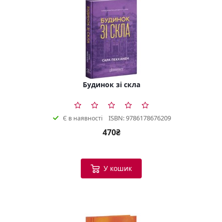
Будинок зі скла
ISBN: 9786178676209
Є в наявності
470₴
У кошик