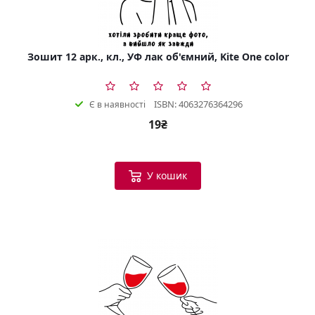
Зошит 12 арк., кл., УФ лак об'ємний, Kite One color
ISBN: 4063276364296
Є в наявності
19₴
У кошик