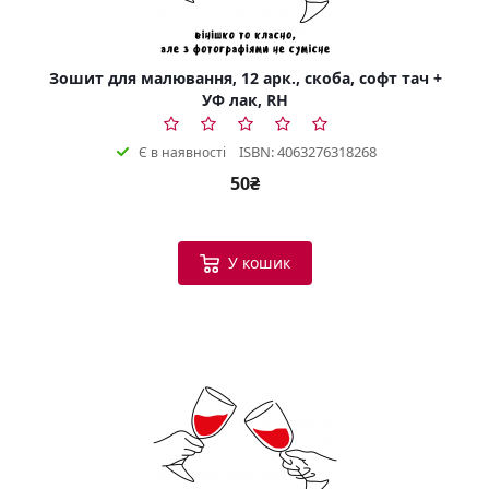
Зошит для малювання, 12 арк., скоба, софт тач +
УФ лак, RH
ISBN: 4063276318268
Є в наявності
50₴
У кошик