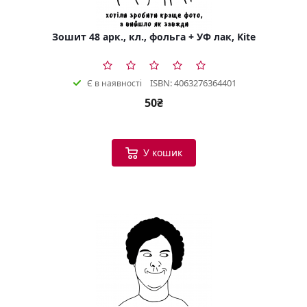
Зошит 48 арк., кл., фольга + УФ лак, Kite
ISBN: 4063276364401
Є в наявності
50₴
У кошик