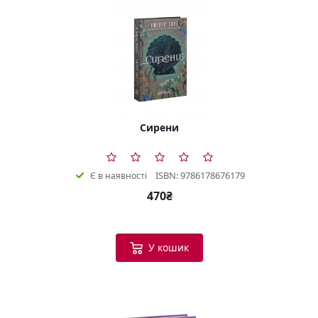
Сирени
ISBN: 9786178676179
Є в наявності
470₴
У кошик