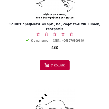
Зошит предметн. 48 арк., кл., софт тач+УФ, Lumen,
географія
ISBN: 4063276369819
Є в наявності
43₴
У кошик