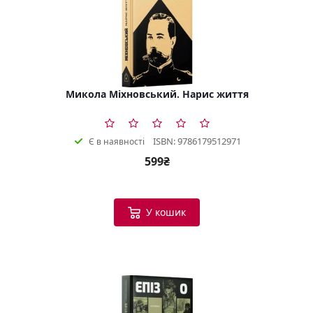
Микола Міхновський. Нарис життя
ISBN: 9786179512971
Є в наявності
599₴
У кошик