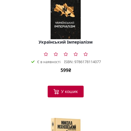
Український Імперіалізм
ISBN: 9786178114077
Є в наявності
599₴
У кошик