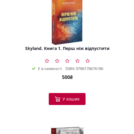
Skyland. Книга 1. Перш ніж відпустити
ISBN: 9786178676186
Є в наявності
500₴
У кошик