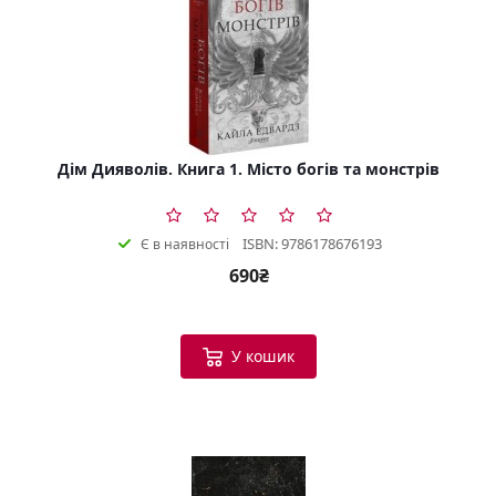
Дім Дияволів. Книга 1. Місто богів та монстрів
ISBN: 9786178676193
Є в наявності
690₴
У кошик