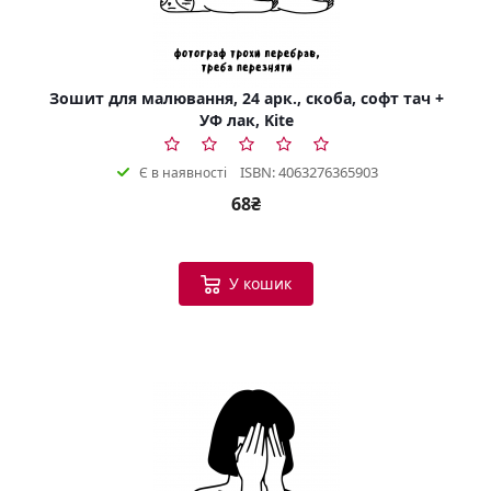
Зошит для малювання, 24 арк., скоба, софт тач +
УФ лак, Kite
ISBN: 4063276365903
Є в наявності
68₴
У кошик