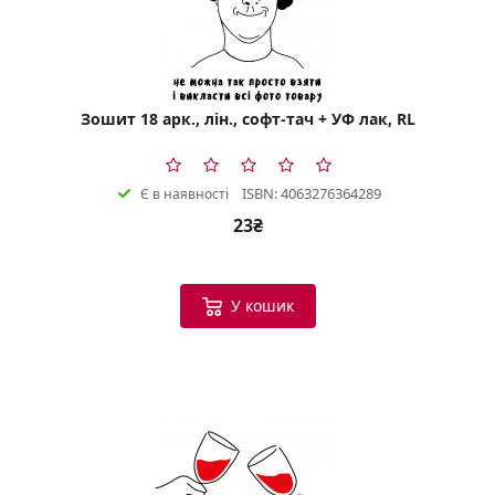
Зошит 18 арк., лін., софт-тач + УФ лак, RL
ISBN: 4063276364289
Є в наявності
23₴
У кошик