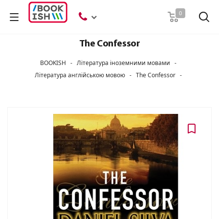
Пошук
0
The Confessor
BOOKISH
-
Література іноземними мовами
-
Література англійською мовою
-
The Confessor
-