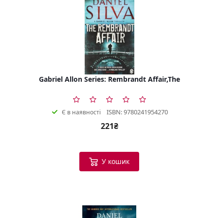
Gabriel Allon Series: Rembrandt Affair,The
ISBN: 9780241954270
Є в наявності
221₴
У кошик