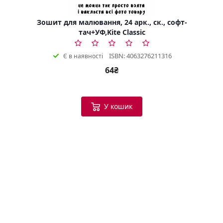
Зошит для малювання, 24 арк., ск., софт-
тач+УФ,Kite Classic
ISBN: 4063276211316
Є в наявності
64₴
У кошик