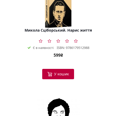
Микола Сціборський. Нарис життя
ISBN: 9786179512988
Є в наявності
599₴
У кошик