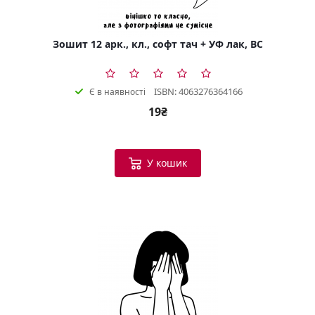
Зошит 12 арк., кл., софт тач + УФ лак, BC
ISBN: 4063276364166
Є в наявності
19₴
У кошик