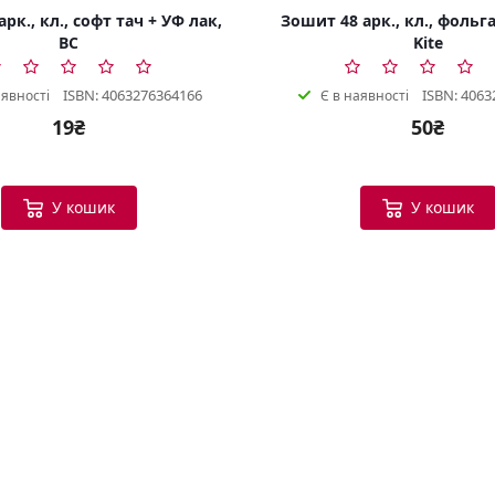
рк., кл., софт тач + УФ лак,
Зошит 48 арк., кл., фольга
BC
Kite
ISBN: 4063276364166
ISBN: 4063
аявності
Є в наявності
19₴
50₴
У кошик
У кошик