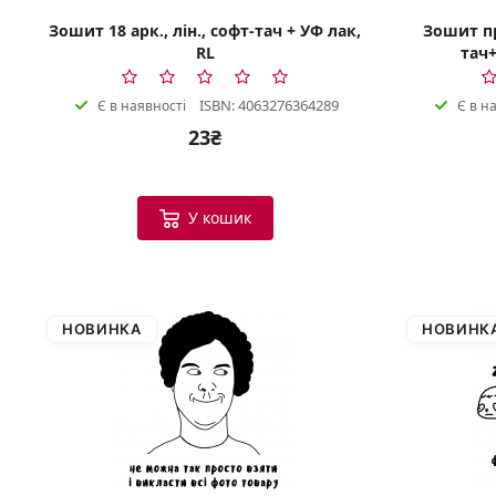
Зошит 18 арк., лін., софт-тач + УФ лак,
Зошит пр
RL
тач+
ISBN: 4063276364289
Є в наявності
Є в н
23₴
У кошик
НОВИНКА
НОВИНК