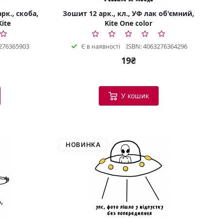
рк., скоба,
Зошит 12 арк., кл., УФ лак об'ємний,
Kite
Kite One color
276365903
ISBN: 4063276364296
Є в наявності
19₴
У кошик
НОВИНКА