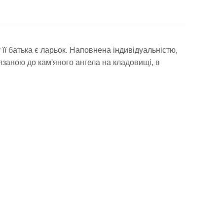
у
її
батька
є
ларьок
.
Наповнена
індивідуальністю
,
язаною
до кам'яного
ангела
на
кладовищі
,
в