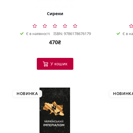
Сирени
ISBN: 9786178676179
Є в наявності
Є в н
470₴
У кошик
НОВИНКА
НОВИНК