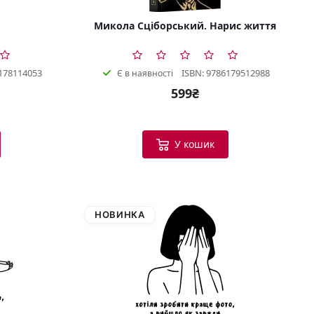
Микола Сціборський. Нарис життя
178114053
ISBN: 9786179512988
Є в наявності
599₴
У кошик
НОВИНКА