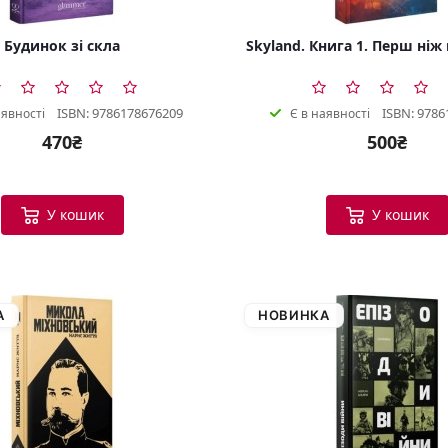
Будинок зі скла
Skyland. Книга 1. Перш ніж
ISBN: 9786178676209
ISBN: 9786
аявності
Є в наявності
470₴
500₴
У кошик
У кошик
А
НОВИНКА