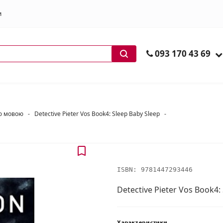
и
ів
093 170 43 69
ою мовою
-
Detective Pieter Vos Book4: Sleep Baby Sleep
-
ISBN:
9781447293446
Detective Pieter Vos Book4: