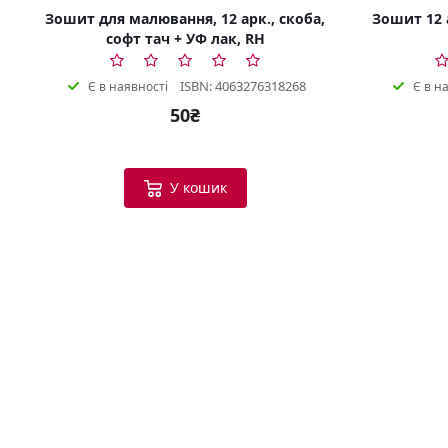
Зошит для малювання, 12 арк., скоба,
Зошит 12 а
софт тач + УФ лак, RH
ISBN: 4063276318268
Є в наявності
Є в н
50₴
У кошик