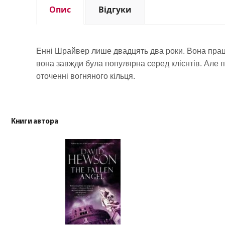
Опис
Відгуки
Енні
Шрайвер
лише двадцять два роки
.
Вона
пра
вона
завжди
була
популярна
серед
клієнтів
.
Але
п
оточенні
вогняного
кільця
.
Книги автора