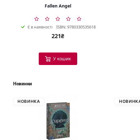
Fallen Angel
ISBN: 9780330535618
Є в наявності
221₴
У кошик
Новинки
НОВИНКА
НОВИНК