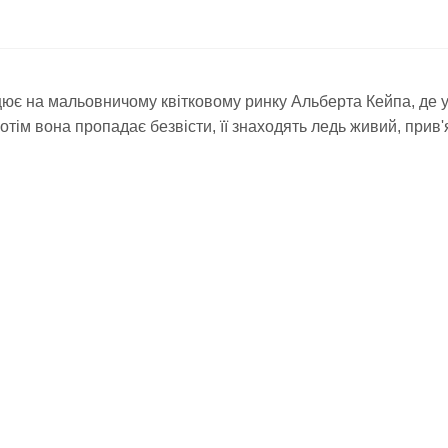
цює
на
мальовничому
квітковому
ринку
Альберта
Кейпа
,
де
отім
вона
пропадає
безвісти
,
її
знаходять
ледь
живий
,
прив'