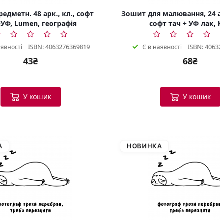
едметн. 48 арк., кл., софт
Зошит для малювання, 24 а
УФ, Lumen, географія
софт тач + УФ лак, 
ISBN: 4063276369819
ISBN: 4063
аявності
Є в наявності
43₴
68₴
У кошик
У кошик
А
НОВИНКА