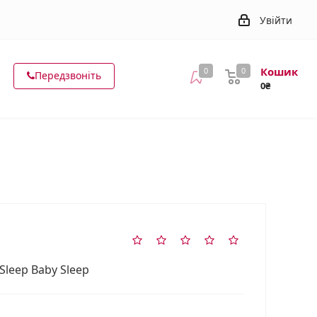
Увійти
Кошик
0
0
Передзвоніть
0₴
 Sleep Baby Sleep