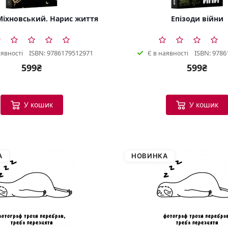
іхновський. Нарис життя
Епізоди війни
ISBN: 9786179512971
ISBN: 9786
аявності
Є в наявності
599₴
599₴
У кошик
У кошик
А
НОВИНКА