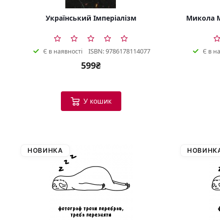
Український Імперіалізм
Микола М
ISBN: 9786178114077
Є в наявності
Є в н
599₴
У кошик
НОВИНКА
НОВИНК