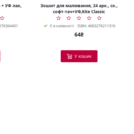
 + УФ лак,
Зошит для малювання, 24 арк., ск.,
софт-тач+УФ,Kite Classic
276364401
ISBN: 4063276211316
Є в наявності
64₴
Bookish Консультант
Готовий допомогти
У кошик
B
Вітаю! Я ваш помічник у виборі
книг.
Можу допомогти:
Підібрати книгу за настроєм
або темою
Порекомендувати схожі
твори
Показати новинки та
бестселери
Допомогти з вибором