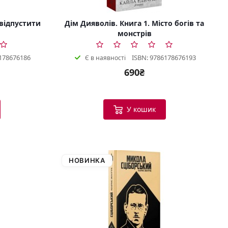
 відпустити
Дім Дияволів. Книга 1. Місто богів та
монстрів
178676186
ISBN: 9786178676193
Є в наявності
690₴
У кошик
НОВИНКА