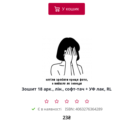
У кошик
Зошит 18 арк., лін., софт-тач + УФ лак, RL
ISBN: 4063276364289
Є в наявності
23₴