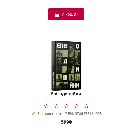
У кошик
Епізоди війни
ISBN: 9786178114053
Є в наявності
599₴