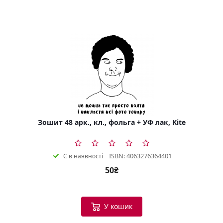
Зошит 48 арк., кл., фольга + УФ лак, Kite
ISBN: 4063276364401
Є в наявності
50₴
У кошик