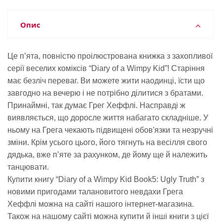
Опис
Це п’ята, повністю проілюстрована книжка з захопливої
серії веселих коміксів “Diary of a Wimpy Kid”! Старіння
має безліч переваг. Ви можете жити наодинці, їсти що
завгодно на вечерю і не потрібно ділитися з братами.
Принаймні, так думає Грег Хеффлі. Насправді ж
виявляється, що доросле життя набагато складніше. У
ньому на Грега чекають підвищені обов'язки та незручні
зміни. Крім усього цього, його тягнуть на весілля свого
дядька, вже п’яте за рахунком, де йому ще й належить
танцювати.
Купити книгу “Diary of a Wimpy Kid Book5: Ugly Truth” з
новими пригодами талановитого невдахи Грега
Хеффлі можна на сайті нашого інтернет-магазина.
Також на нашому сайті можна купити й інші книги з цієї