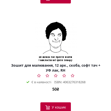
Зошит для малювання, 12 арк., скоба, софт тач +
УФ лак, RH
ISBN: 4063276318268
Є в наявності
50₴
У кошик