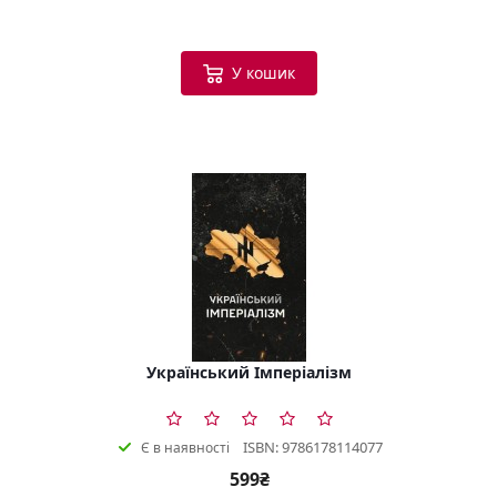
У кошик
Український Імперіалізм
ISBN: 9786178114077
Є в наявності
599₴