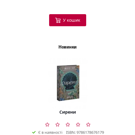
У кошик
Новинки
Сирени
ISBN: 9786178676179
Є в наявності