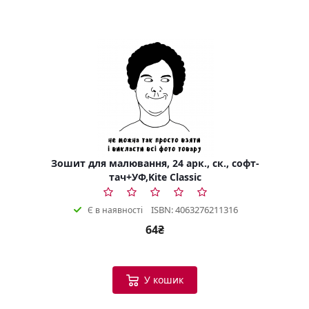
Зошит для малювання, 24 арк., ск., софт-
тач+УФ,Kite Classic
ISBN: 4063276211316
Є в наявності
64₴
У кошик