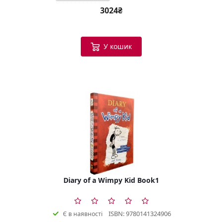
3024₴
У кошик
Diary of a Wimpy Kid Book1
ISBN: 9780141324906
Є в наявності