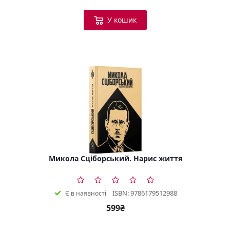
У кошик
Микола Сціборський. Нарис життя
ISBN: 9786179512988
Є в наявності
599₴