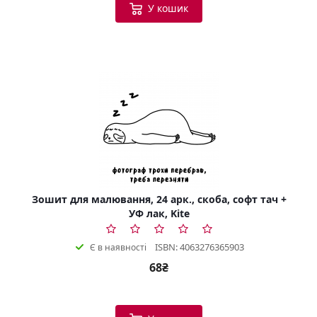
У кошик
Зошит для малювання, 24 арк., скоба, софт тач +
УФ лак, Kite
ISBN: 4063276365903
Є в наявності
68₴