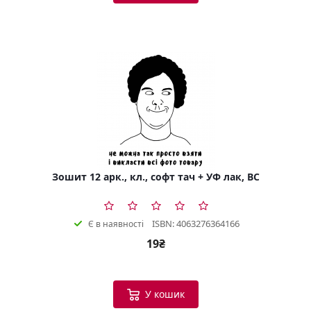
Зошит 12 арк., кл., софт тач + УФ лак, BC
ISBN: 4063276364166
Є в наявності
19₴
У кошик