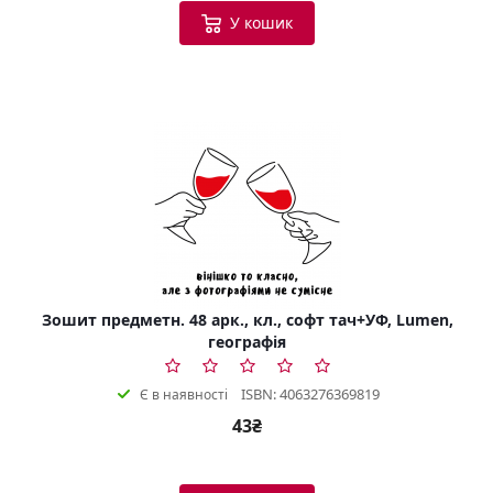
У кошик
Зошит предметн. 48 арк., кл., софт тач+УФ, Lumen,
географія
ISBN: 4063276369819
Є в наявності
43₴