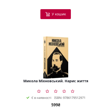
У кошик
Микола Міхновський. Нарис життя
ISBN: 9786179512971
Є в наявності
599₴