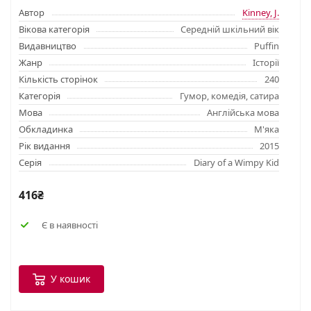
Автор
Kinney, J.
Вікова категорія
Середній шкільний вік
Видавництво
Puffin
Жанр
Історії
Кількість сторінок
240
Категорія
Гумор, комедія, сатира
Мова
Англійська мова
Обкладинка
М'яка
Рік видання
2015
Серія
Diary of a Wimpy Kid
416₴
Є в наявності
У кошик