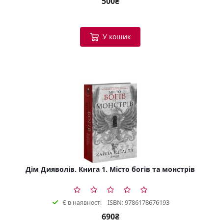
500₴
У кошик
Дім Дияволів. Книга 1. Місто богів та монстрів
ISBN: 9786178676193
Є в наявності
690₴