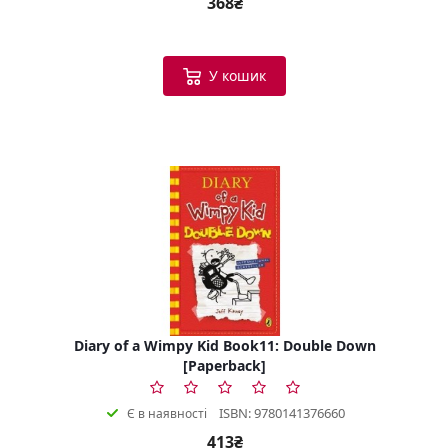
368₴
У кошик
Diary of a Wimpy Kid Book11: Double Down
[Paperback]
ISBN: 9780141376660
Є в наявності
413₴