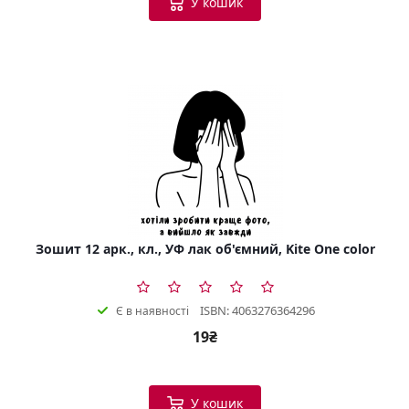
У кошик
Зошит 12 арк., кл., УФ лак об'ємний, Kite One color
ISBN: 4063276364296
Є в наявності
19₴
У кошик