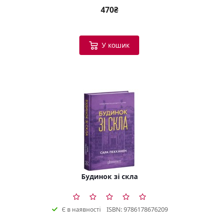
470₴
У кошик
Будинок зі скла
ISBN: 9786178676209
Є в наявності