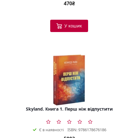
470₴
У кошик
Skyland. Книга 1. Перш ніж відпустити
ISBN: 9786178676186
Є в наявності