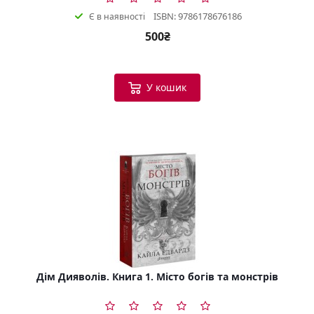
ISBN: 9786178676186
Є в наявності
500₴
У кошик
Дім Дияволів. Книга 1. Місто богів та монстрів