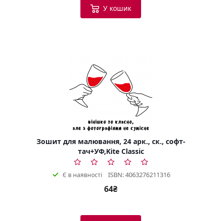
У кошик
Зошит для малювання, 24 арк., ск., софт-
тач+УФ,Kite Classic
ISBN: 4063276211316
Є в наявності
64₴