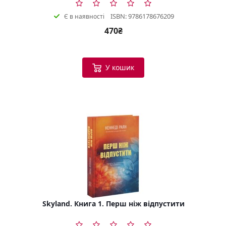
ISBN: 9786178676209
Є в наявності
470₴
У кошик
Skyland. Книга 1. Перш ніж відпустити