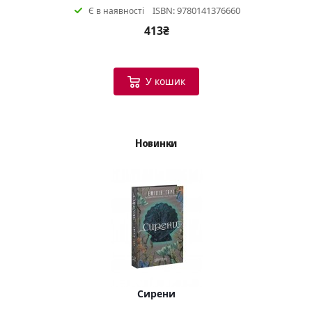
ISBN: 9780141376660
Є в наявності
413₴
У кошик
Новинки
Сирени