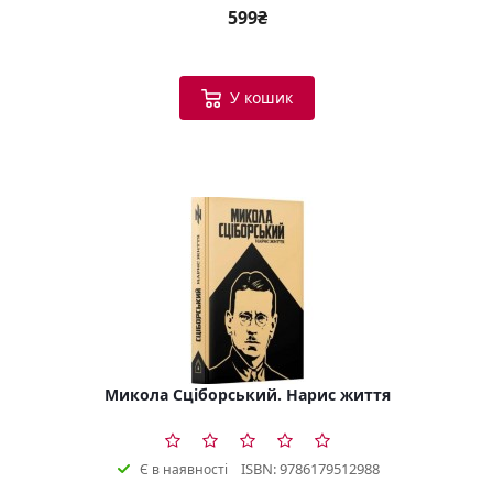
599₴
У кошик
Микола Сціборський. Нарис життя
ISBN: 9786179512988
Є в наявності