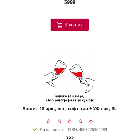
599₴
У кошик
Зошит 18 арк., лін., софт-тач + УФ лак, RL
ISBN: 4063276364289
Є в наявності
23₴