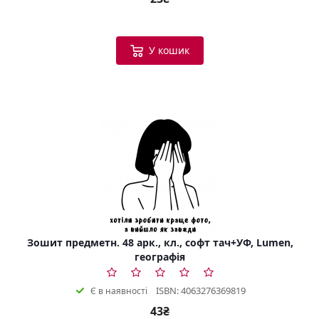
У кошик
Зошит предметн. 48 арк., кл., софт тач+УФ, Lumen,
географія
ISBN: 4063276369819
Є в наявності
43₴