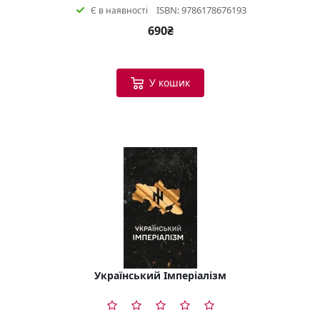
ISBN: 9786178676193
Є в наявності
690₴
У кошик
Український Імперіалізм