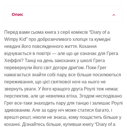
Опис
Перед вами сьома книга з серії коміксів “Diary of a
Wimpy Kid” про доброзичливого хлопця та кумедні
невдачі його повсякденного життя. Кохання
відчувається в повітрі — але що це означає для Грега
Хеффлі? Танці на день закоханих у школі Грега
перевернули його світ догори дриґом. Поки Грег
намагається знайти собі пару, все більше посилюються
переживання, що цієї святкової ночі на нього не
звернуть уваги. У його кращого друга Роулі теж немає
перспектив, але це невелика втіха. Згодом несподівано
Грег все-таки знаходить пару для танцю і залишає Роулі
здивованим. Але за одну ніч може статися багато, і
врешті-решт, ніколи не знаєш, кому пощастить більше у
коханні. Дізнайтесь більше, купивши книгу “Diary of a