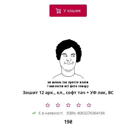
У кошик
Зошит 12 арк., кл., софт тач + УФ лак, BC
ISBN: 4063276364166
Є в наявності
19₴