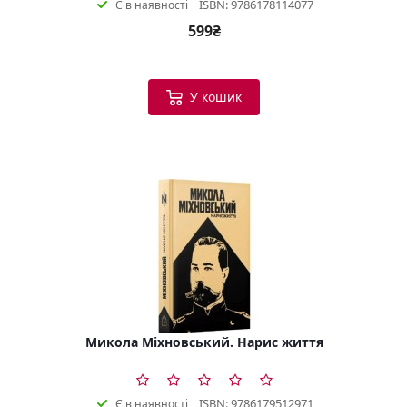
ISBN: 9786178114077
Є в наявності
599₴
У кошик
Микола Міхновський. Нарис життя
ISBN: 9786179512971
Є в наявності