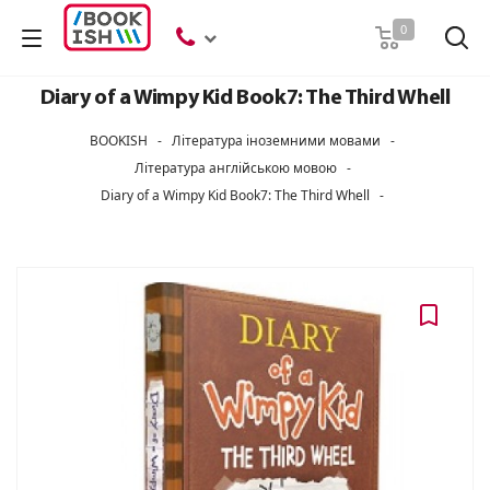
Пошук
0
Diary of a Wimpy Kid Book7: The Third Whell
BOOKISH
-
Література іноземними мовами
-
Література англійською мовою
-
Diary of a Wimpy Kid Book7: The Third Whell
-