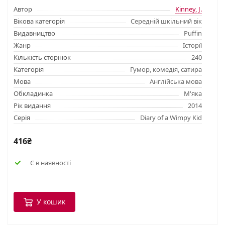
Автор
Kinney, J.
Вікова категорія
Середній шкільний вік
Видавництво
Puffin
Жанр
Історії
Кількість сторінок
240
Категорія
Гумор, комедія, сатира
Мова
Англійська мова
Обкладинка
М'яка
Рік видання
2014
Серія
Diary of a Wimpy Kid
416₴
Є в наявності
У кошик