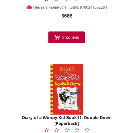
ISBN: 9780241562284
Немає в наявності
368₴
У кошик
Diary of a Wimpy Kid Book11: Double Down
[Paperback]