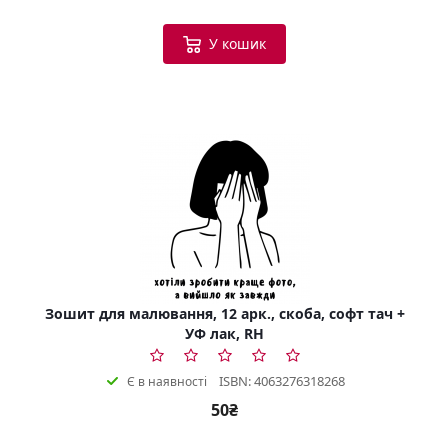
У кошик
Зошит для малювання, 12 арк., скоба, софт тач +
УФ лак, RH
ISBN: 4063276318268
Є в наявності
50₴