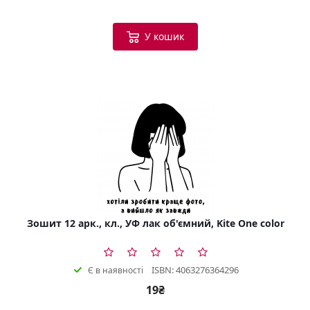
У кошик
Зошит 12 арк., кл., УФ лак об'ємний, Kite One color
ISBN: 4063276364296
Є в наявності
19₴