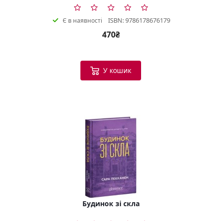
ISBN: 9786178676179
Є в наявності
470₴
У кошик
Будинок зі скла