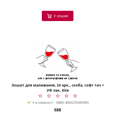
У кошик
Зошит для малювання, 24 арк., скоба, софт тач +
УФ лак, Kite
ISBN: 4063276365903
Є в наявності
68₴