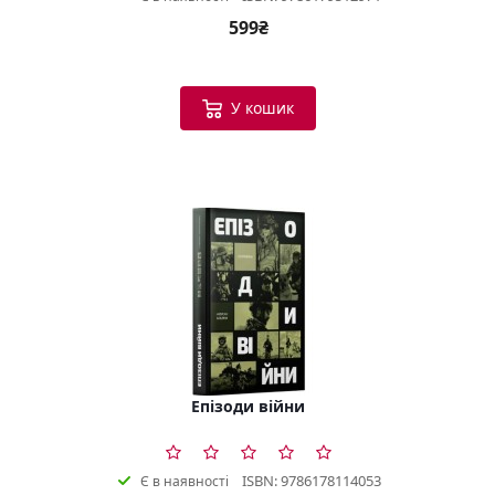
599₴
У кошик
Епізоди війни
ISBN: 9786178114053
Є в наявності