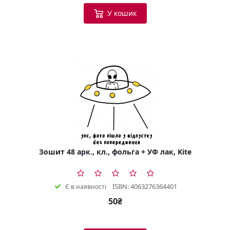
У кошик
Зошит 48 арк., кл., фольга + УФ лак, Kite
ISBN: 4063276364401
Є в наявності
50₴