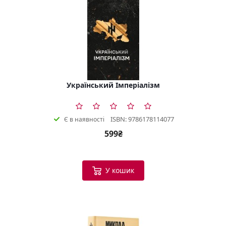
Український Імперіалізм
ISBN: 9786178114077
Є в наявності
599₴
У кошик