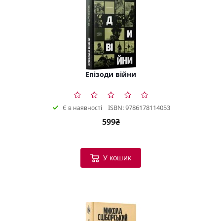
Епізоди війни
ISBN: 9786178114053
Є в наявності
599₴
У кошик