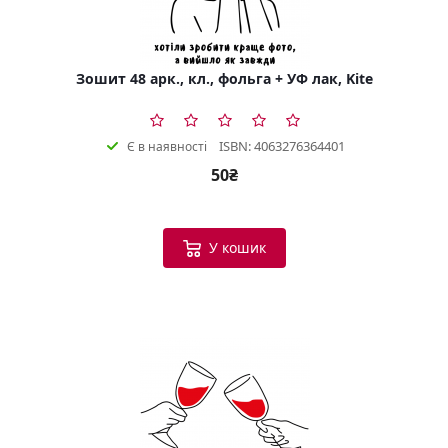
Зошит 48 арк., кл., фольга + УФ лак, Kite
ISBN: 4063276364401
Є в наявності
50₴
У кошик