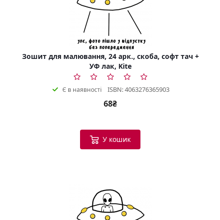
Зошит для малювання, 24 арк., скоба, софт тач +
УФ лак, Kite
ISBN: 4063276365903
Є в наявності
68₴
У кошик