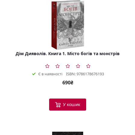
Дім Дияволів. Книга 1. Місто богів та монстрів
ISBN: 9786178676193
Є в наявності
690₴
У кошик