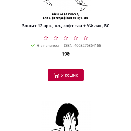
Зошит 12 арк., кл., софт тач + УФ лак, BC
ISBN: 4063276364166
Є в наявності
19₴
У кошик