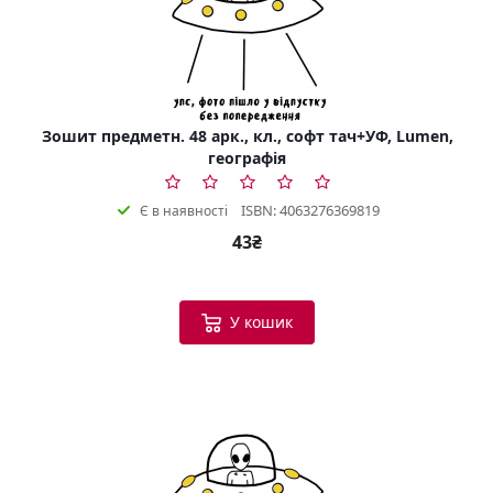
Зошит предметн. 48 арк., кл., софт тач+УФ, Lumen,
географія
ISBN: 4063276369819
Є в наявності
43₴
У кошик