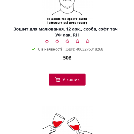
Зошит для малювання, 12 арк., скоба, софт тач +
УФ лак, RH
ISBN: 4063276318268
Є в наявності
50₴
У кошик