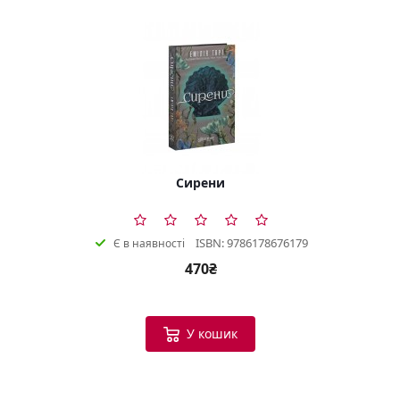
Сирени
ISBN: 9786178676179
Є в наявності
470₴
У кошик