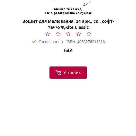
Зошит для малювання, 24 арк., ск., софт-
тач+УФ,Kite Classic
ISBN: 4063276211316
Є в наявності
64₴
У кошик