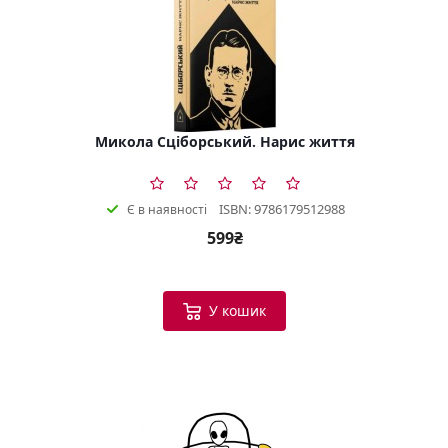
Микола Сціборський. Нарис життя
ISBN: 9786179512988
Є в наявності
599₴
У кошик