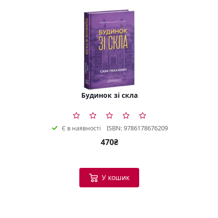
Будинок зі скла
ISBN: 9786178676209
Є в наявності
470₴
У кошик