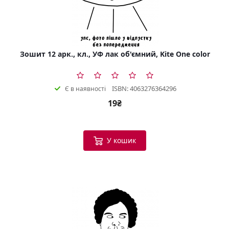
Зошит 12 арк., кл., УФ лак об'ємний, Kite One color
ISBN: 4063276364296
Є в наявності
19₴
У кошик