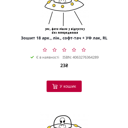
Зошит 18 арк., лін., софт-тач + УФ лак, RL
ISBN: 4063276364289
Є в наявності
23₴
У кошик