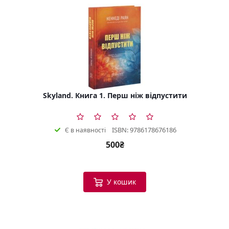
Skyland. Книга 1. Перш ніж відпустити
ISBN: 9786178676186
Є в наявності
500₴
У кошик