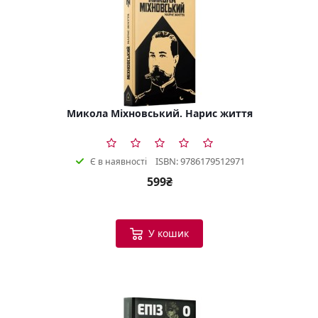
Микола Міхновський. Нарис життя
ISBN: 9786179512971
Є в наявності
599₴
У кошик