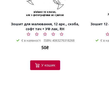
Зошит для малювання, 12 арк., скоба,
Зошит 12 а
софт тач + УФ лак, RH
ISBN: 4063276318268
Є в наявності
Є в н
50₴
У кошик