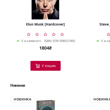
Elon Musk [Hardcover]
Steve 
ISBN: 9781398527492
Є в наявності
Є в н
1804₴
У кошик
Новинки
НОВИНКА
НОВИНК