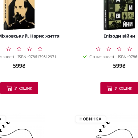
іхновський. Нарис життя
Епізоди війни
ISBN: 9786179512971
ISBN: 9786
аявності
Є в наявності
599₴
599₴
У кошик
У кошик
А
НОВИНКА