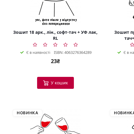
Зошит 18 арк., лін., софт-тач + УФ лак,
Зошит пр
RL
тач+
ISBN: 4063276364289
Є в наявності
Є в н
23₴
У кошик
НОВИНКА
НОВИНК