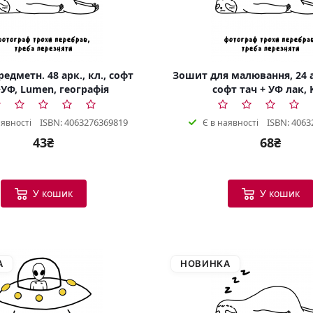
едметн. 48 арк., кл., софт
Зошит для малювання, 24 а
УФ, Lumen, географія
софт тач + УФ лак, 
ISBN: 4063276369819
ISBN: 4063
аявності
Є в наявності
43₴
68₴
У кошик
У кошик
А
НОВИНКА