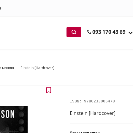
и
ів
093 170 43 69
ою мовою
-
Einstein [Hardcover]
-
ISBN:
9780233005478
Einstein [Hardcover]