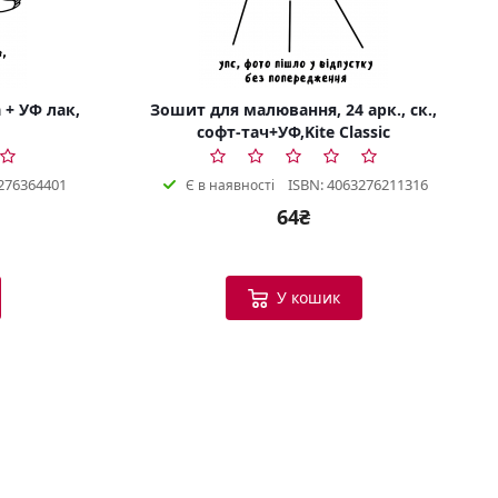
 + УФ лак,
Зошит для малювання, 24 арк., ск.,
софт-тач+УФ,Kite Classic
276364401
ISBN: 4063276211316
Є в наявності
64₴
Bookish Консультант
Готовий допомогти
У кошик
B
Вітаю! Я ваш помічник у виборі
книг.
Можу допомогти:
Підібрати книгу за настроєм
або темою
Порекомендувати схожі
твори