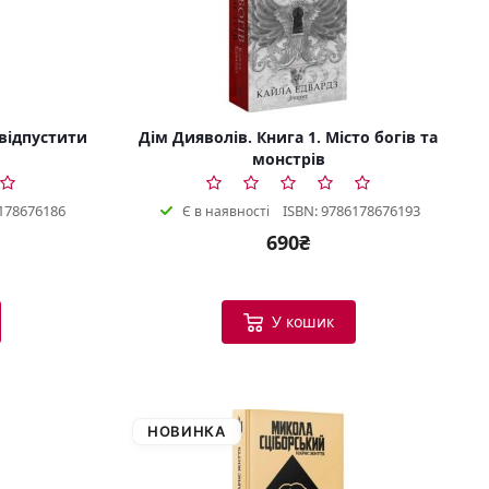
 відпустити
Дім Дияволів. Книга 1. Місто богів та
монстрів
178676186
ISBN: 9786178676193
Є в наявності
690₴
У кошик
НОВИНКА