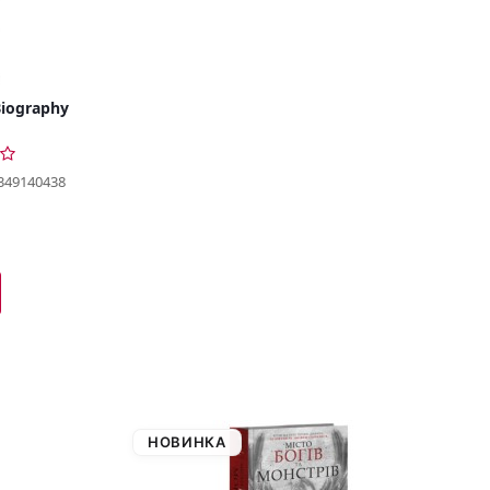
Biography
349140438
НОВИНКА