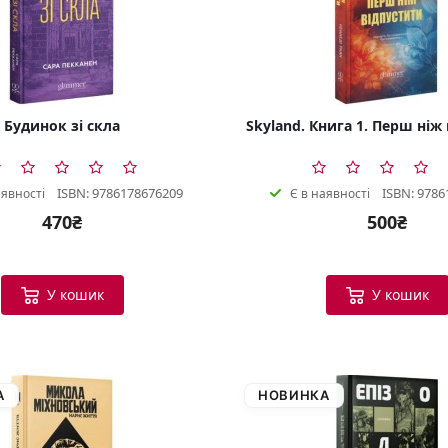
Будинок зі скла
Skyland. Книга 1. Перш ніж
ISBN: 9786178676209
ISBN: 9786
аявності
Є в наявності
470₴
500₴
У кошик
У кошик
А
НОВИНКА