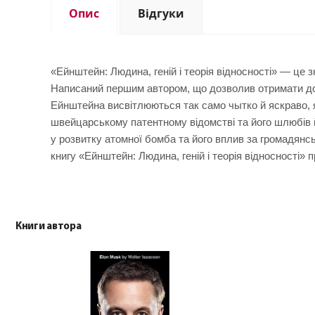
Опис
Відгуки
«Ейнштейн: Людина, геній і теорія відносності» — це 
Написаний першим автором, що дозволив отримати дост
Ейнштейна висвітлюються так само чытко й яскраво, як
швейцарському патентному відомстві та його шлюбів 
у розвитку атомної бомба та його вплив за громадянсь
книгу «Ейнштейн: Людина, геній і теорія відносності» 
Книги автора