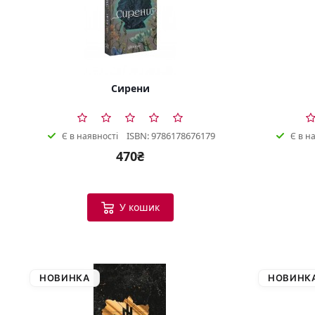
Сирени
ISBN: 9786178676179
Є в наявності
Є в н
470₴
У кошик
НОВИНКА
НОВИНК