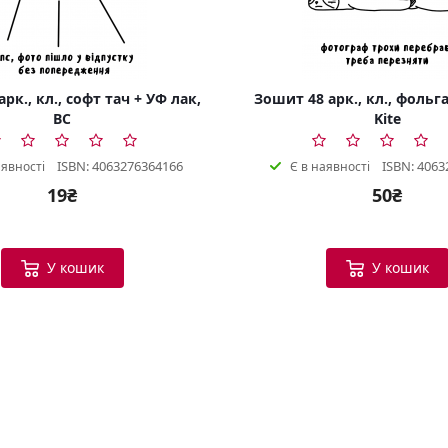
рк., кл., софт тач + УФ лак,
Зошит 48 арк., кл., фольга
BC
Kite
ISBN: 4063276364166
ISBN: 4063
аявності
Є в наявності
19₴
50₴
У кошик
У кошик