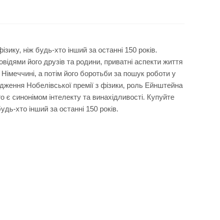
зику, ніж будь-хто інший за останні 150 років.
відями його друзів та родини, приватні аспекти життя
Німеччині, а потім його боротьби за пошук роботи у
ження Нобелівської премії з фізики, роль Ейнштейна
о є синонімом інтелекту та винахідливості. Купуйте
удь-хто інший за останні 150 років.