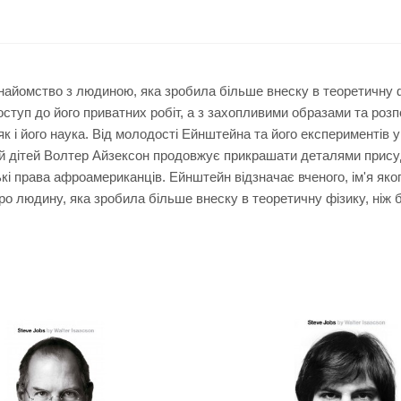
знайомство з людиною, яка зробила більше внеску в теоретичну фі
уп до його приватних робіт, а з захопливими образами та розпо
 і його наука. Від молодості Ейнштейна та його експериментів у 
й дітей Волтер Айзексон продовжує прикрашати деталями присуд
кі права афроамериканців. Ейнштейн відзначає вченого, ім'я яког
про людину, яка зробила більше внеску в теоретичну фізику, ніж б