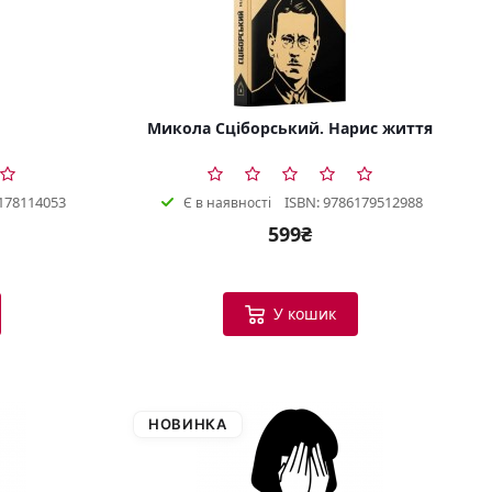
Микола Сціборський. Нарис життя
178114053
ISBN: 9786179512988
Є в наявності
599₴
У кошик
НОВИНКА