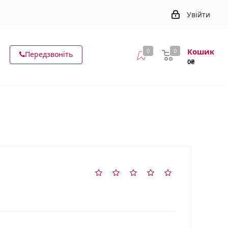
Увійти
Кошик
0
0
Передзвоніть
0₴