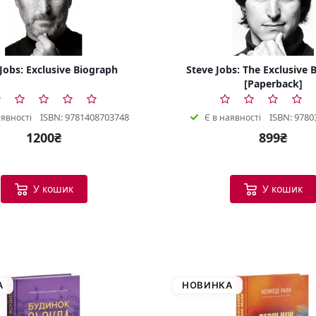
Jobs: Exclusive Biograph
Steve Jobs: The Exclusive 
[Paperback]
ISBN: 9781408703748
ISBN: 9780
аявності
Є в наявності
1200₴
899₴
У кошик
У кошик
А
НОВИНКА