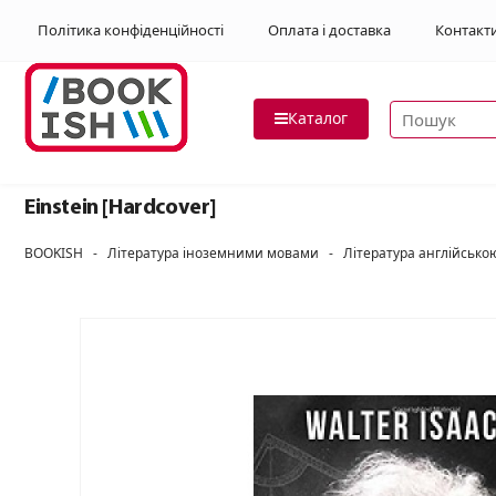
Політика конфіденційності
Оплата і доставка
Контакт
Пошук товар
Каталог
Einstein [Hardcover]
BOOKISH
-
Література іноземними мовами
-
Література англійськ