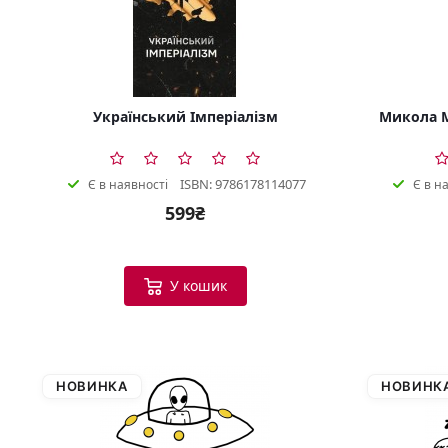
Український Імперіалізм
Микола М
ISBN: 9786178114077
Є в наявності
Є в н
599₴
У кошик
НОВИНКА
НОВИНК