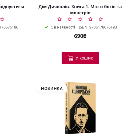
 відпустити
Дім Дияволів. Книга 1. Місто богів та
монстрів
178676186
ISBN: 9786178676193
Є в наявності
690₴
У кошик
НОВИНКА