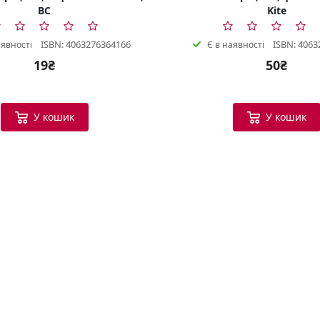
BC
Kite
ISBN: 4063276364166
ISBN: 4063
аявності
Є в наявності
19₴
50₴
У кошик
У кошик