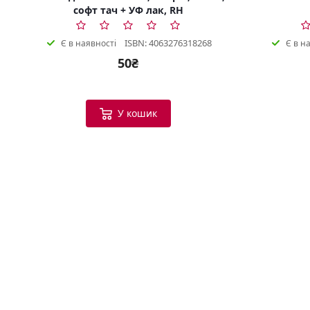
софт тач + УФ лак, RH
ISBN: 4063276318268
Є в наявності
Є в н
50₴
У кошик