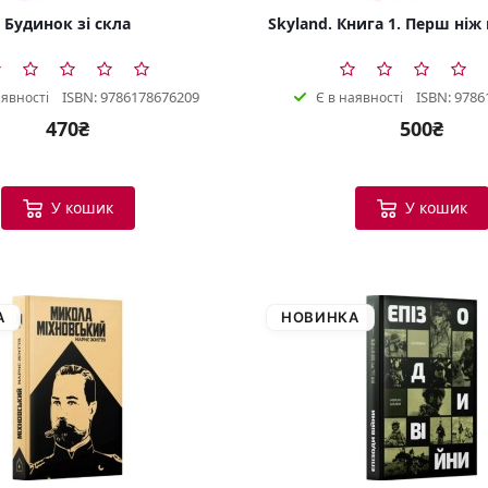
Будинок зі скла
Skyland. Книга 1. Перш ніж
ISBN: 9786178676209
ISBN: 9786
аявності
Є в наявності
470₴
500₴
У кошик
У кошик
А
НОВИНКА