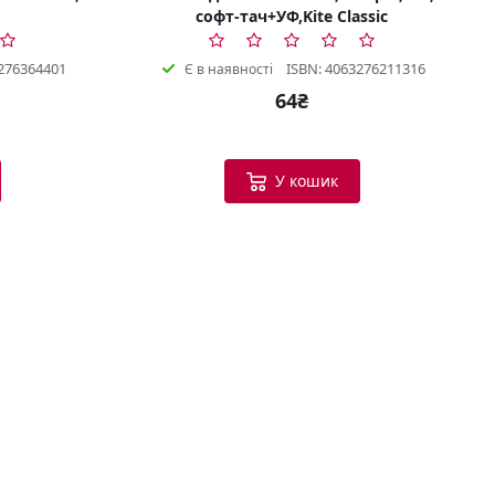
софт-тач+УФ,Kite Classic
276364401
ISBN: 4063276211316
Є в наявності
64₴
Bookish Консультант
Готовий допомогти
У кошик
B
Вітаю! Я ваш помічник у виборі
книг.
Можу допомогти:
Підібрати книгу за настроєм
або темою
Порекомендувати схожі
твори
Показати новинки та
бестселери
Допомогти з вибором
подарунка