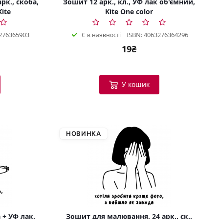
рк., скоба,
Зошит 12 арк., кл., УФ лак об'ємний,
Kite
Kite One color
276365903
ISBN: 4063276364296
Є в наявності
19₴
У кошик
НОВИНКА
 + УФ лак,
Зошит для малювання, 24 арк., ск.,