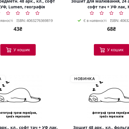
едметн. 48 арк., кл., софт
Зошит для малювання, 24 а
УФ, Lumen, географія
софт тач + УФ лак, 
ISBN: 4063276369819
ISBN: 4063
аявності
Є в наявності
43₴
68₴
У кошик
У кошик
А
НОВИНКА
рк., кл., софт тач + УФ лак,
Зошит 48 арк., кл., фольга