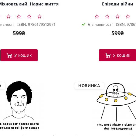
іхновський. Нарис життя
Епізоди війни
ISBN: 9786179512971
ISBN: 9786
аявності
Є в наявності
599₴
599₴
У кошик
У кошик
А
НОВИНКА