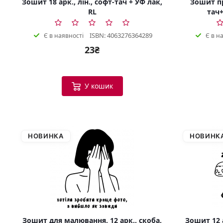
Зошит 18 арк., лін., софт-тач + УФ лак,
Зошит пр
RL
тач+
ISBN: 4063276364289
Є в наявності
Є в н
23₴
У кошик
НОВИНКА
НОВИНК
Зошит для малювання, 12 арк., скоба,
Зошит 12 а