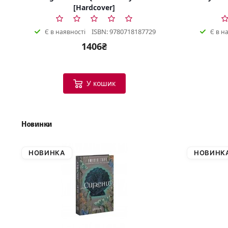
[Hardcover]
ISBN: 9780718187729
Є в наявності
Є в н
1406₴
У кошик
Новинки
НОВИНКА
НОВИНК