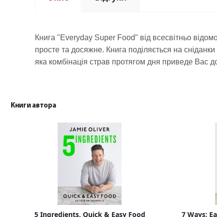
Книга "Everyday Super Food" від всесвітньо відом
просте та досяжне. Книга поділяється на сніданки (
яка комбінація страв протягом дня приведе Вас до 
Книги автора
5 Ingredients. Quick & Easy Food
7 Ways: Ea