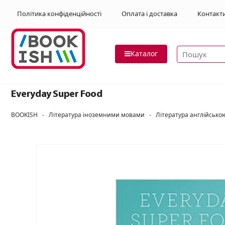
Політика конфіденційності
Оплата і доставка
Контакт
Пошук товар
Каталог
Everyday Super Food
BOOKISH
-
Література іноземними мовами
-
Література англійськ