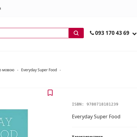
и
ів
093 170 43 69
ою мовою
-
Everyday Super Food
-
ISBN:
9780718181239
Everyday Super Food