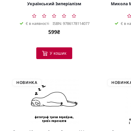
Український Імперіалізм
Микола М
ISBN: 9786178114077
Є в наявності
Є в н
599₴
У кошик
НОВИНКА
НОВИНК