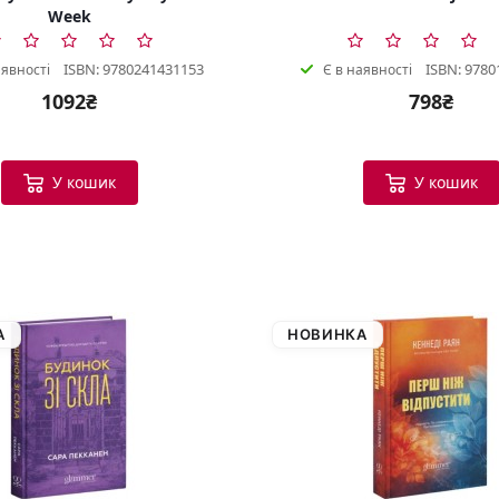
Week
ISBN: 9780241431153
ISBN: 9780
аявності
Є в наявності
1092₴
798₴
У кошик
У кошик
А
НОВИНКА