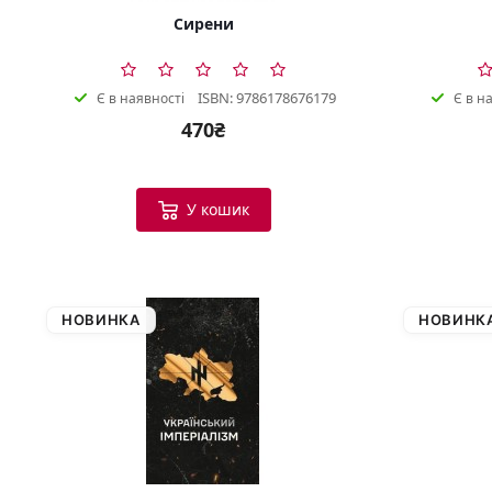
Сирени
ISBN: 9786178676179
Є в наявності
Є в н
470₴
У кошик
НОВИНКА
НОВИНК