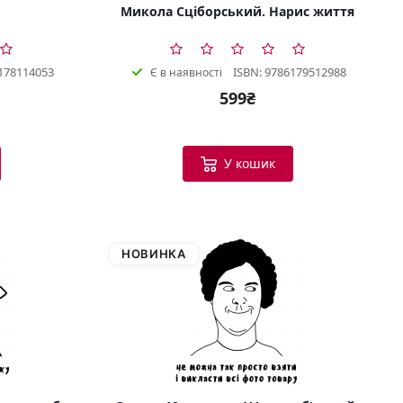
Микола Сціборський. Нарис життя
178114053
ISBN: 9786179512988
Є в наявності
599₴
У кошик
НОВИНКА