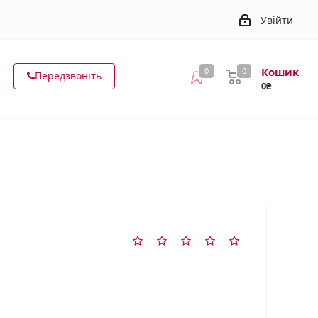
Увійти
Кошик
0
0
Передзвоніть
0₴