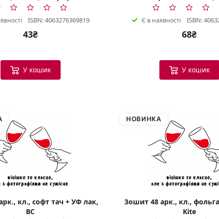
ISBN: 4063276369819
ISBN: 4063
аявності
Є в наявності
43₴
68₴
У кошик
У кошик
А
НОВИНКА
рк., кл., софт тач + УФ лак,
Зошит 48 арк., кл., фольга
BC
Kite