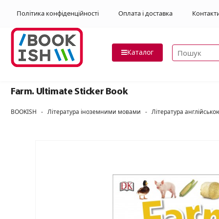
Політика конфіденційності
Оплата і доставка
Контакт
Пошук товар
Каталог
Farm. Ultimate Sticker Book
BOOKISH
-
Література іноземними мовами
-
Література англійськ