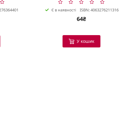
276364401
ISBN: 4063276211316
Є в наявності
64₴
Bookish Консультант
Готовий допомогти
У кошик
B
Вітаю! Я ваш помічник у виборі
книг.
Можу допомогти:
Підібрати книгу за настроєм
або темою
Порекомендувати схожі
твори
Показати новинки та
бестселери
Допомогти з вибором
подарунка
Що вас цікавить?