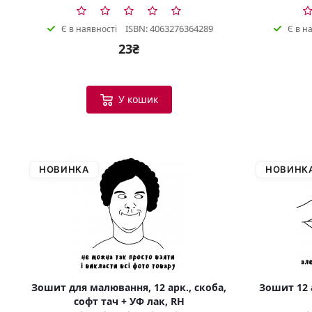
ISBN: 4063276364289
Є в наявності
Є в н
23₴
У кошик
НОВИНКА
НОВИНК
Зошит для малювання, 12 арк., скоба,
Зошит 12 а
софт тач + УФ лак, RH