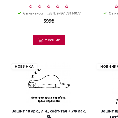
ISBN: 9786178114077
Є в наявності
Є в н
599₴
У кошик
НОВИНКА
НОВИНК
Зошит 18 арк., лін., софт-тач + УФ лак,
Зошит пр
RL
тач+