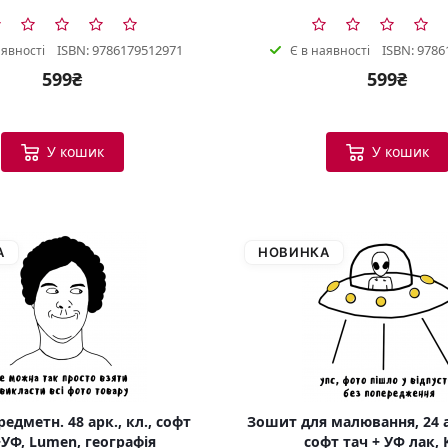
ISBN: 9786179512971
ISBN: 9786
аявності
Є в наявності
599₴
599₴
У кошик
У кошик
А
НОВИНКА
едметн. 48 арк., кл., софт
Зошит для малювання, 24 а
УФ, Lumen, географія
софт тач + УФ лак, 