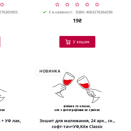
276365903
ISBN: 4063276364296
Є в наявності
19₴
У кошик
НОВИНКА
 + УФ лак,
Зошит для малювання, 24 арк., ск.,
софт-тач+УФ,Kite Classic