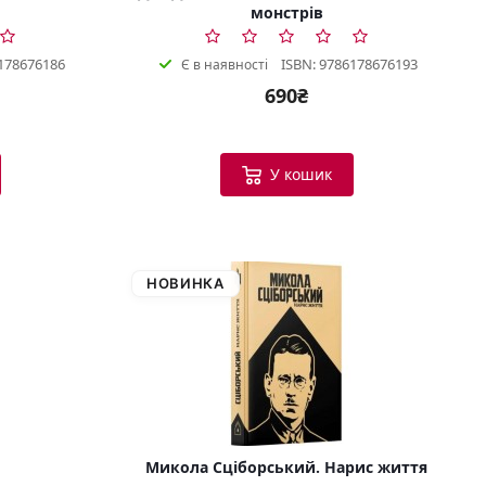
монстрів
178676186
ISBN: 9786178676193
Є в наявності
690₴
У кошик
НОВИНКА
Микола Сціборський. Нарис життя