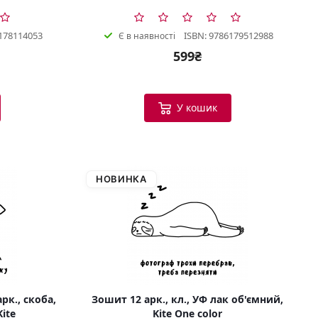
178114053
ISBN: 9786179512988
Є в наявності
599₴
У кошик
НОВИНКА
рк., скоба,
Зошит 12 арк., кл., УФ лак об'ємний,
Kite
Kite One color