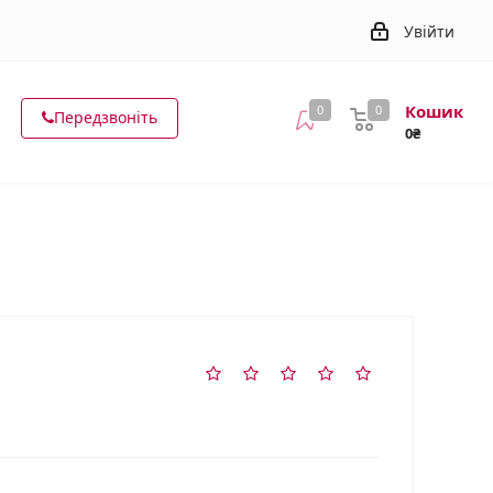
Увійти
Кошик
0
0
Передзвоніть
0₴