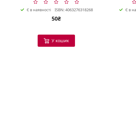
ISBN: 4063276318268
Є в наявності
Є в н
50₴
У кошик