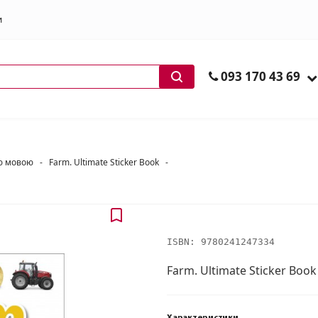
и
ів
093 170 43 69
ою мовою
-
Farm. Ultimate Sticker Book
-
ISBN:
9780241247334
Farm. Ultimate Sticker Book