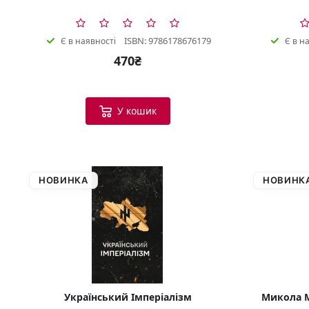
ISBN: 9786178676179
Є в наявності
Є в н
470₴
У кошик
НОВИНКА
НОВИНК
Український Імперіалізм
Микола М