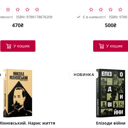
ISBN: 9786178676209
ISBN: 9786
аявності
Є в наявності
470₴
500₴
У кошик
У кошик
А
НОВИНКА
іхновський. Нарис життя
Епізоди війни