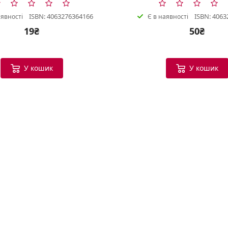
ISBN: 4063276364166
ISBN: 4063
аявності
Є в наявності
19₴
50₴
У кошик
У кошик