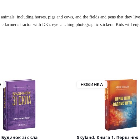
m animals, including horses, pigs and cows, and the fields and pens that they li
 the farmer's tractor with DK's eye-catching photographic stickers. Kids will en
А
НОВИНКА
Будинок зі скла
Skyland. Книга 1. Перш ніж