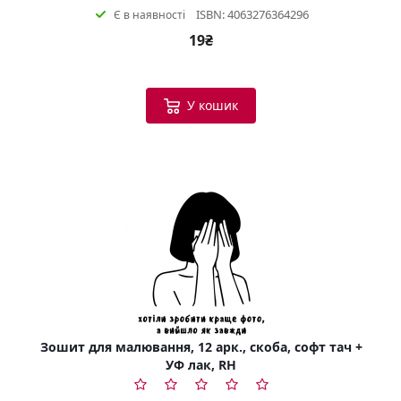
ISBN: 4063276364296
Є в наявності
19₴
У кошик
Зошит для малювання, 12 арк., скоба, софт тач +
УФ лак, RH