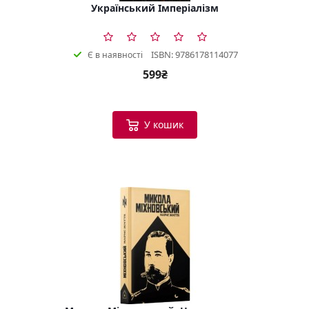
Український Імперіалізм
ISBN: 9786178114077
Є в наявності
599₴
У кошик