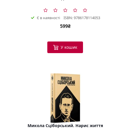
ISBN: 9786178114053
Є в наявності
599₴
У кошик
Микола Сціборський. Нарис життя