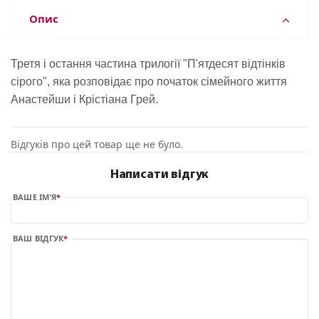
Опис
Третя і остання частина трилогії "П'ятдесят відтінків
сірого", яка розповідає про початок сімейного життя
Анастейши і Крістіана Грей.
Відгуків про цей товар ще не було.
Написати відгук
ВАШЕ ІМ’Я
ВАШ ВІДГУК