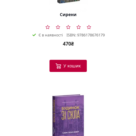
Сирени
ISBN: 9786178676179
Є в наявності
470₴
У кошик