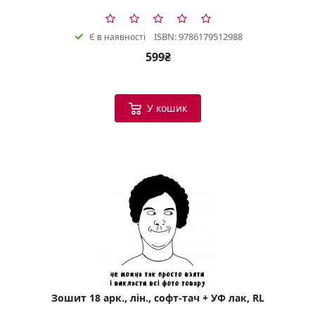
ISBN: 9786179512988
Є в наявності
599₴
У кошик
Зошит 18 арк., лін., софт-тач + УФ лак, RL