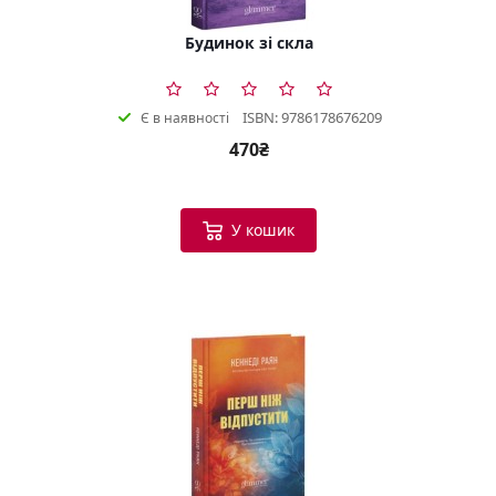
Будинок зі скла
ISBN: 9786178676209
Є в наявності
470₴
У кошик