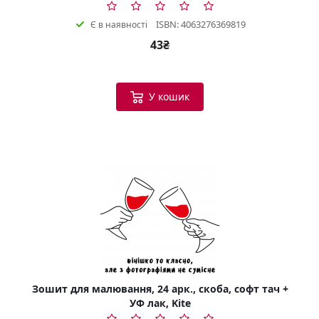
ISBN: 4063276369819
Є в наявності
43₴
У кошик
Зошит для малювання, 24 арк., скоба, софт тач +
УФ лак, Kite