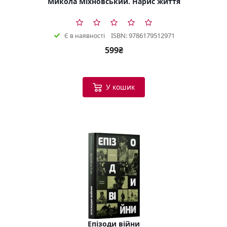
Микола Міхновський. Нарис життя
ISBN: 9786179512971
Є в наявності
599₴
У кошик
Епізоди війни