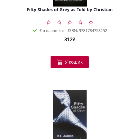
Fifty Shades of Grey as Told by Christian
ISBN: 9781784753252
Є в наявності
312₴
У кошик