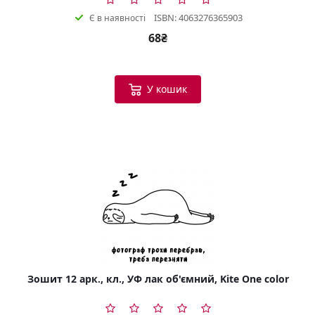
ISBN: 4063276365903
Є в наявності
68₴
У кошик
Зошит 12 арк., кл., УФ лак об'ємний, Kite One color