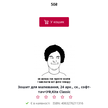
50₴
У кошик
Зошит для малювання, 24 арк., ск., софт-
тач+УФ,Kite Classic
ISBN: 4063276211316
Є в наявності