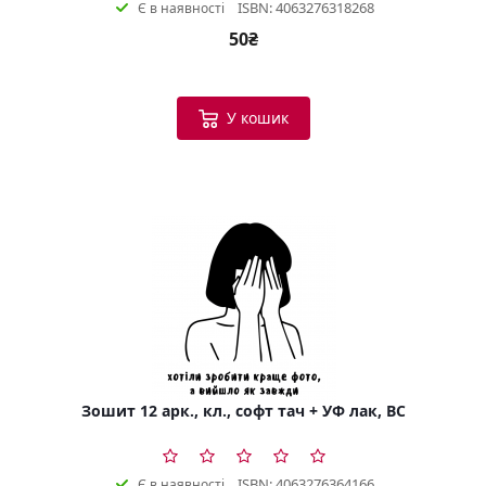
ISBN: 4063276318268
Є в наявності
50₴
У кошик
Зошит 12 арк., кл., софт тач + УФ лак, BC
ISBN: 4063276364166
Є в наявності