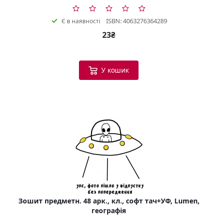
ISBN: 4063276364289
Є в наявності
23₴
У кошик
Зошит предметн. 48 арк., кл., софт тач+УФ, Lumen,
географія