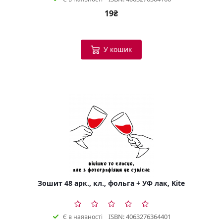
19₴
У кошик
Зошит 48 арк., кл., фольга + УФ лак, Kite
ISBN: 4063276364401
Є в наявності