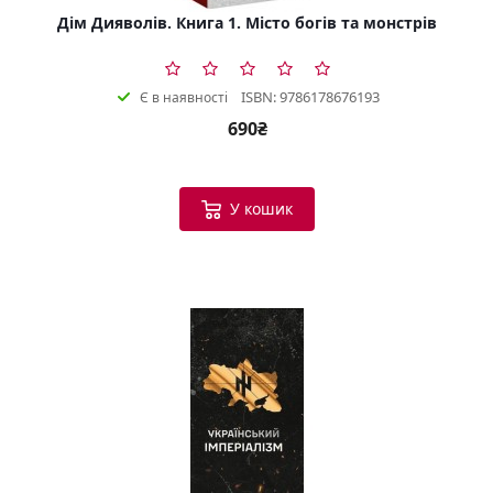
Дім Дияволів. Книга 1. Місто богів та монстрів
ISBN: 9786178676193
Є в наявності
690₴
У кошик