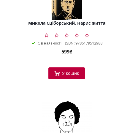
Микола Сціборський. Нарис життя
ISBN: 9786179512988
Є в наявності
599₴
У кошик