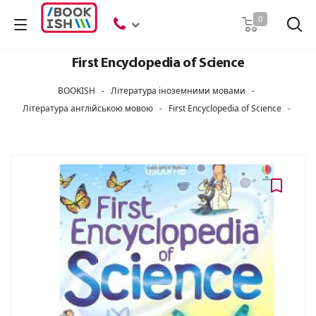
Пошук
0
First Encyclopedia of Science
BOOKISH
-
Література іноземними мовами
-
Література англійською мовою
-
First Encyclopedia of Science
-