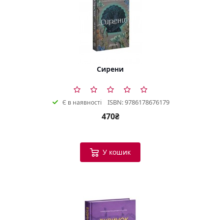
Сирени
ISBN: 9786178676179
Є в наявності
470₴
У кошик