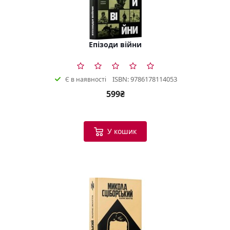
Епізоди війни
ISBN: 9786178114053
Є в наявності
599₴
У кошик