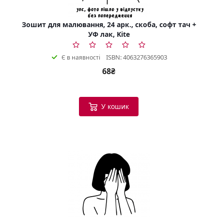
Зошит для малювання, 24 арк., скоба, софт тач +
УФ лак, Kite
ISBN: 4063276365903
Є в наявності
68₴
У кошик