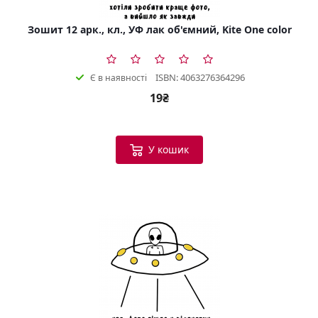
Зошит 12 арк., кл., УФ лак об'ємний, Kite One color
ISBN: 4063276364296
Є в наявності
19₴
У кошик