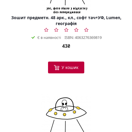
Зошит предметн. 48 арк., кл., софт тач+УФ, Lumen,
географія
ISBN: 4063276369819
Є в наявності
43₴
У кошик