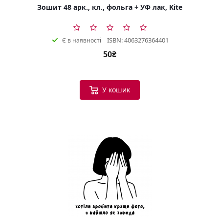
Зошит 48 арк., кл., фольга + УФ лак, Kite
ISBN: 4063276364401
Є в наявності
50₴
У кошик