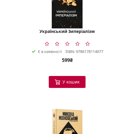
Український Імперіалізм
ISBN: 9786178114077
Є в наявності
599₴
У кошик