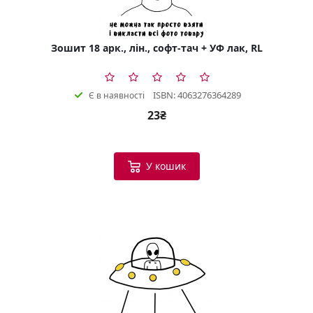
Зошит 18 арк., лін., софт-тач + УФ лак, RL
ISBN: 4063276364289
Є в наявності
23₴
У кошик