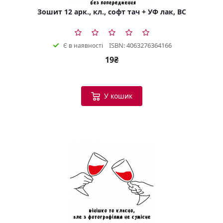
Зошит 12 арк., кл., софт тач + УФ лак, BC
ISBN: 4063276364166
Є в наявності
19₴
У кошик