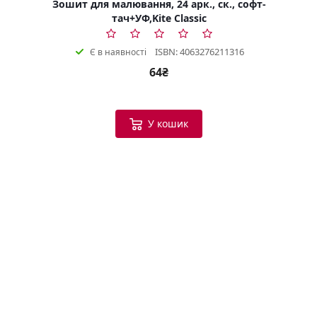
Зошит для малювання, 24 арк., ск., софт-
тач+УФ,Kite Classic
ISBN: 4063276211316
Є в наявності
64₴
У кошик