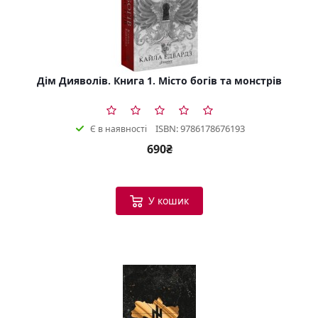
Дім Дияволів. Книга 1. Місто богів та монстрів
ISBN: 9786178676193
Є в наявності
690₴
У кошик