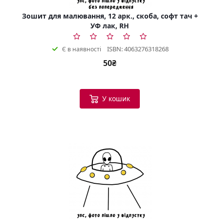
Зошит для малювання, 12 арк., скоба, софт тач +
УФ лак, RH
ISBN: 4063276318268
Є в наявності
50₴
У кошик