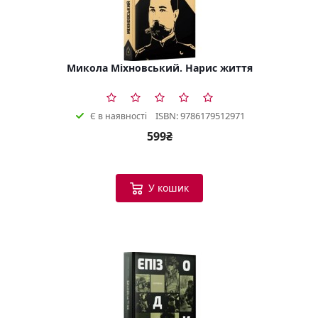
Микола Міхновський. Нарис життя
ISBN: 9786179512971
Є в наявності
599₴
У кошик