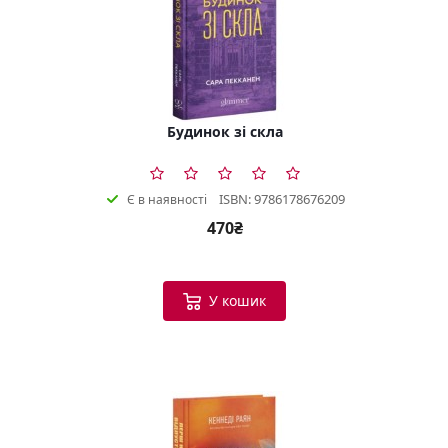
Будинок зі скла
ISBN: 9786178676209
Є в наявності
470₴
У кошик