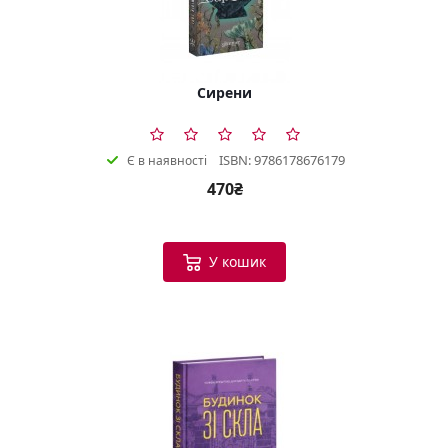
Сирени
ISBN: 9786178676179
Є в наявності
470₴
У кошик