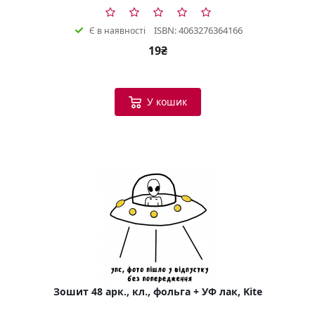
ISBN: 4063276364166
Є в наявності
19₴
У кошик
Зошит 48 арк., кл., фольга + УФ лак, Kite