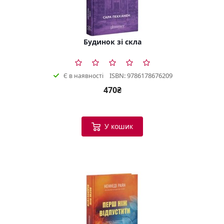
Будинок зі скла
ISBN: 9786178676209
Є в наявності
470₴
У кошик