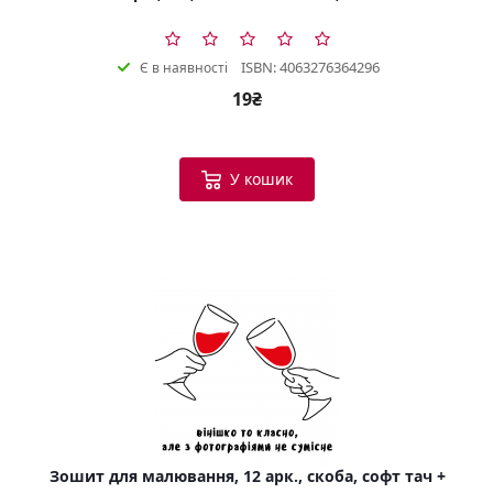
ISBN: 4063276364296
Є в наявності
19₴
У кошик
Зошит для малювання, 12 арк., скоба, софт тач +