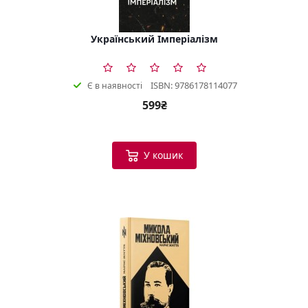
Український Імперіалізм
ISBN: 9786178114077
Є в наявності
599₴
У кошик