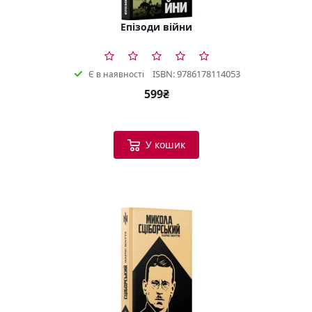
Епізоди війни
ISBN: 9786178114053
Є в наявності
599₴
У кошик