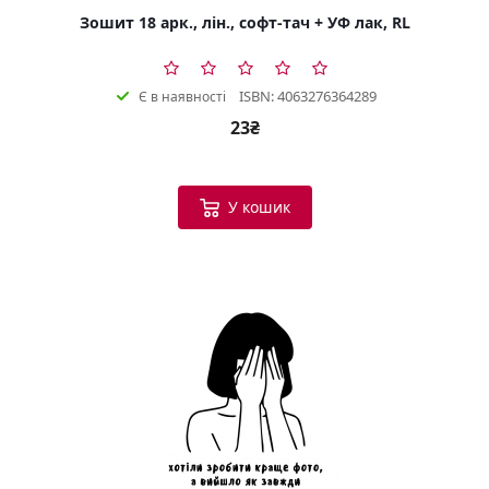
Зошит 18 арк., лін., софт-тач + УФ лак, RL
ISBN: 4063276364289
Є в наявності
23₴
У кошик