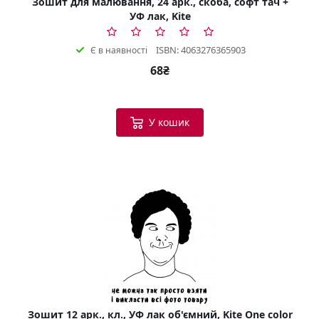
Зошит для малювання, 24 арк., скоба, софт тач +
УФ лак, Kite
ISBN: 4063276365903
Є в наявності
68₴
У кошик
Зошит 12 арк., кл., УФ лак об'ємний, Kite One color