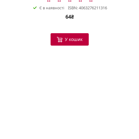
ISBN: 4063276211316
Є в наявності
64₴
У кошик