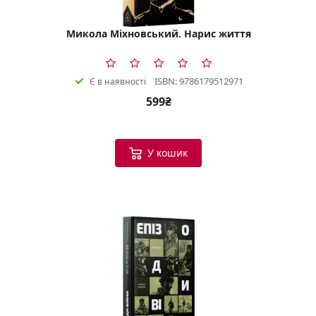
Микола Міхновський. Нарис життя
ISBN: 9786179512971
Є в наявності
599₴
У кошик