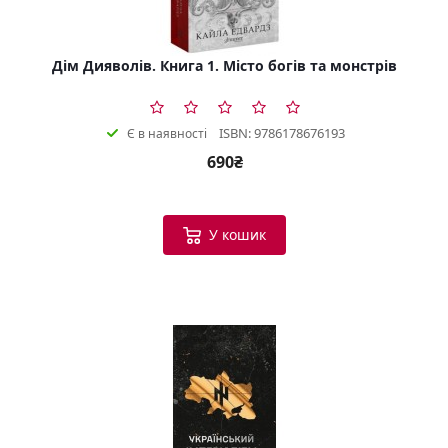
Дім Дияволів. Книга 1. Місто богів та монстрів
ISBN: 9786178676193
Є в наявності
690₴
У кошик