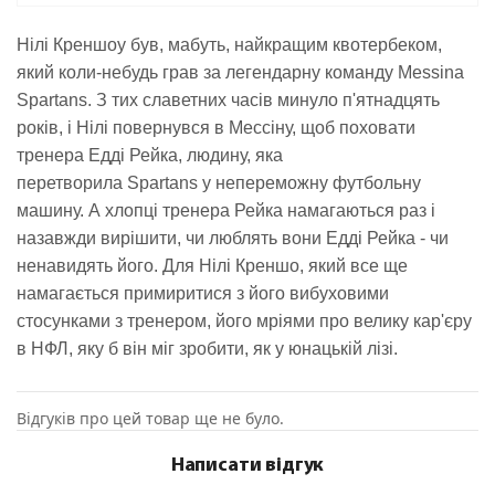
Нілі Креншоу був, мабуть, найкращим квотербеком,
який коли-небудь грав за легендарну команду Messina
Spartans. З тих славетних часів минуло п'ятнадцять
років, і Нілі повернувся в Мессіну, щоб поховати
тренера Едді Рейка, людину, яка
перетворила
Spartans
у непереможну футбольну
машину.
А хлопці тренера Рейка намагаються раз і
назавжди вирішити, чи люблять вони Едді Рейка - чи
ненавидять його. Для Нілі Креншо, який все ще
намагається примиритися з його вибуховими
стосунками з тренером, його мріями про велику кар'єру
в НФЛ, яку б він міг зробити, як у юнацькій лізі.
Відгуків про цей товар ще не було.
Написати відгук