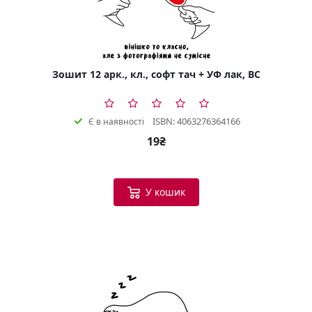
Зошит 12 арк., кл., софт тач + УФ лак, BC
ISBN: 4063276364166
Є в наявності
19₴
У кошик