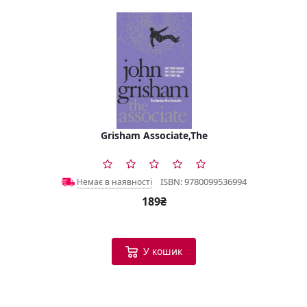
Grisham Associate,The
ISBN: 9780099536994
Немає в наявності
189₴
У кошик