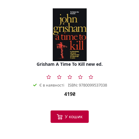
Grisham A Time To Kill new ed.
ISBN: 9780099537038
Є в наявності
419₴
У кошик