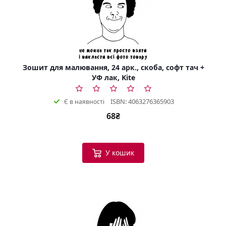
Зошит для малювання, 24 арк., скоба, софт тач +
УФ лак, Kite
ISBN: 4063276365903
Є в наявності
68₴
У кошик