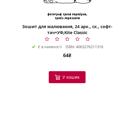
Зошит для малювання, 24 арк., ск., софт-
тач+УФ,Kite Classic
ISBN: 4063276211316
Є в наявності
64₴
У кошик