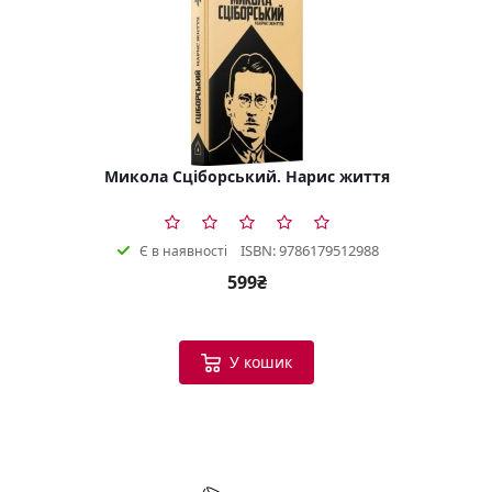
Микола Сціборський. Нарис життя
ISBN: 9786179512988
Є в наявності
599₴
У кошик