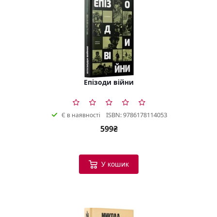
Епізоди війни
ISBN: 9786178114053
Є в наявності
599₴
У кошик