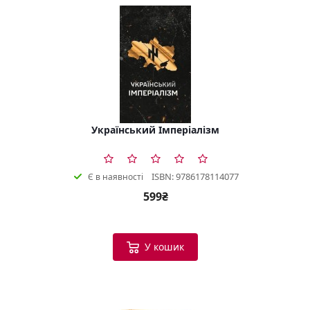
Український Імперіалізм
ISBN: 9786178114077
Є в наявності
599₴
У кошик