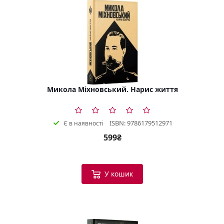
Микола Міхновський. Нарис життя
ISBN: 9786179512971
Є в наявності
599₴
У кошик