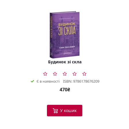
Будинок зі скла
ISBN: 9786178676209
Є в наявності
470₴
У кошик