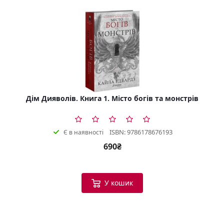
Дім Дияволів. Книга 1. Місто богів та монстрів
ISBN: 9786178676193
Є в наявності
690₴
У кошик