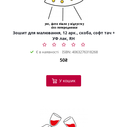
Зошит для малювання, 12 арк., скоба, софт тач +
УФ лак, RH
ISBN: 4063276318268
Є в наявності
50₴
У кошик