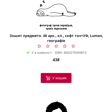
Зошит предметн. 48 арк., кл., софт тач+УФ, Lumen,
географія
ISBN: 4063276369819
Є в наявності
43₴
У кошик