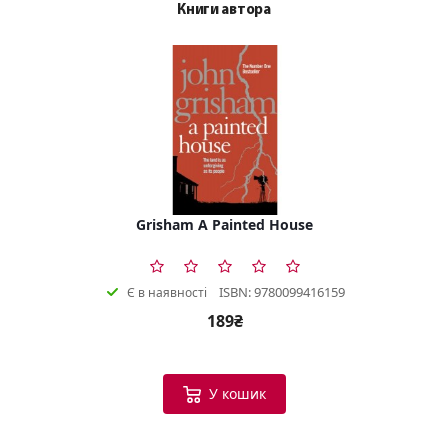
Книги автора
Grisham A Painted House
ISBN: 9780099416159
Є в наявності
189₴
У кошик