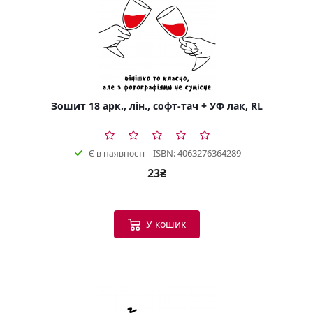
Зошит 18 арк., лін., софт-тач + УФ лак, RL
ISBN: 4063276364289
Є в наявності
23₴
У кошик