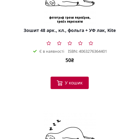
Зошит 48 арк., кл., фольга + УФ лак, Kite
ISBN: 4063276364401
Є в наявності
50₴
У кошик