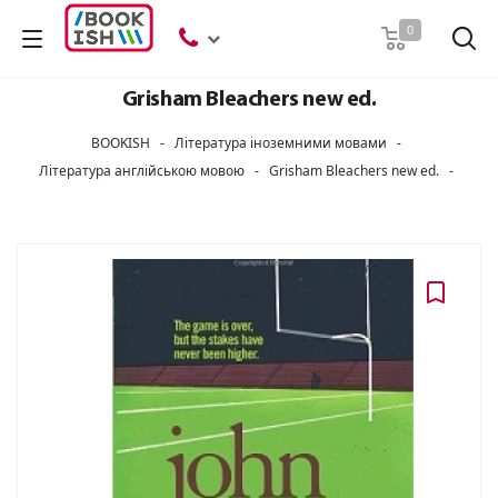
Пошук
0
Grisham Bleachers new ed.
BOOKISH
-
Література іноземними мовами
-
Література англійською мовою
-
Grisham Bleachers new ed.
-