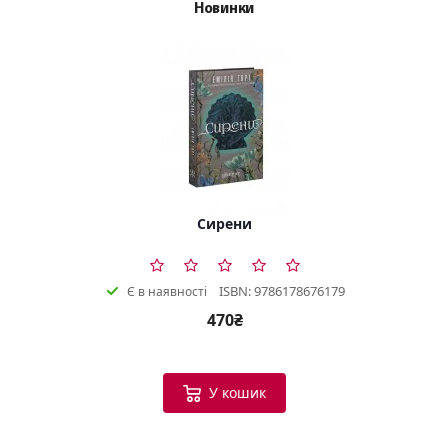
Новинки
Сирени
ISBN: 9786178676179
Є в наявності
470₴
У кошик