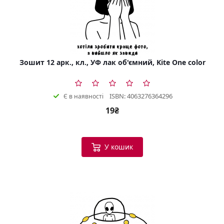
Зошит 12 арк., кл., УФ лак об'ємний, Kite One color
ISBN: 4063276364296
Є в наявності
19₴
У кошик