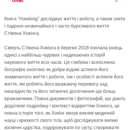
Опис
Книга "Hawking" досліджує життя і роботу, а також злети
і падіння незвичайного і часто бурхливого життя
Стівена Хокінга.
Смерть Стівена Хокінга в березні 2018 поклала кінець
однієї з найбільш чудових і надихаючих історій
наукового життя всіх часів. Ця глибока і всеосяжна
біографія охоплює як добре відомі аспекти його
знаменитого життя і роботи, так і особисті аспекти його
життя, які роблять його вражаючу перемогу над
інвалідністю та його титанічні досягнення ще більш
вражаючими. Повна документів і фотографій, що дають
додаткові подробиці і контекст відкриттям Хокінга, це
повна історія того, як Хокінг кинув виклик медичній
науці і крихкості свого тіла, щоб досліджувати великі
космічні царства, подорожувати по світу, створювати