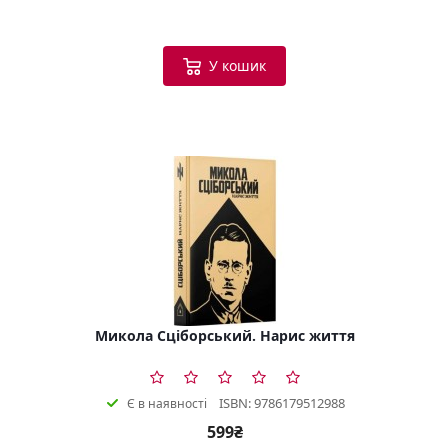
У кошик
Микола Сціборський. Нарис життя
ISBN: 9786179512988
Є в наявності
599₴