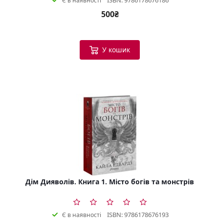
Є в наявності
500₴
У кошик
Дім Дияволів. Книга 1. Місто богів та монстрів
ISBN: 9786178676193
Є в наявності