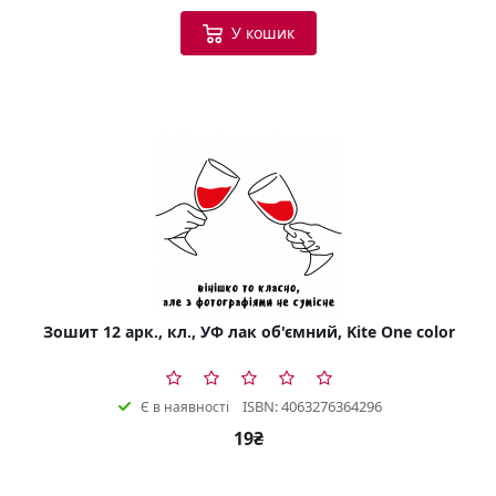
У кошик
Зошит 12 арк., кл., УФ лак об'ємний, Kite One color
ISBN: 4063276364296
Є в наявності
19₴