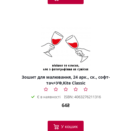
Зошит для малювання, 24 арк., ск., софт-
тач+УФ,Kite Classic
ISBN: 4063276211316
Є в наявності
64₴
У кошик