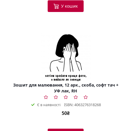
У кошик
Зошит для малювання, 12 арк., скоба, софт тач +
УФ лак, RH
ISBN: 4063276318268
Є в наявності
50₴