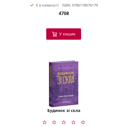
ISBN: 9786178676179
Є в наявності
470₴
У кошик
Будинок зі скла