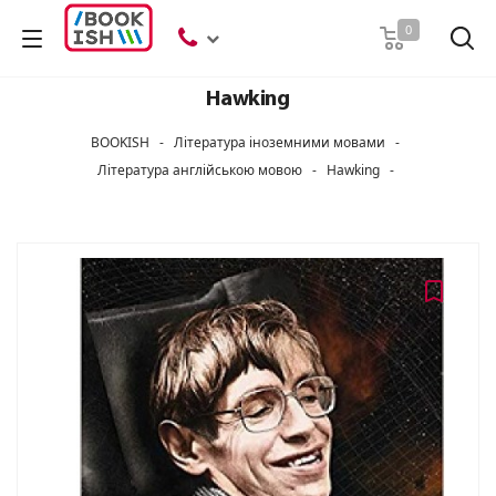
Пошук
0
Hawking
BOOKISH
-
Література іноземними мовами
-
Література англійською мовою
-
Hawking
-