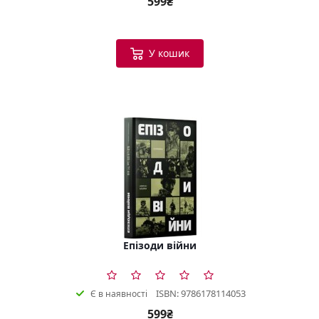
599₴
У кошик
Епізоди війни
ISBN: 9786178114053
Є в наявності
599₴