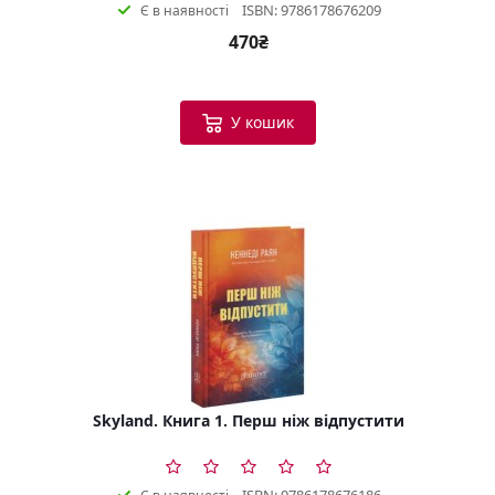
ISBN: 9786178676209
Є в наявності
470₴
У кошик
Skyland. Книга 1. Перш ніж відпустити
ISBN: 9786178676186