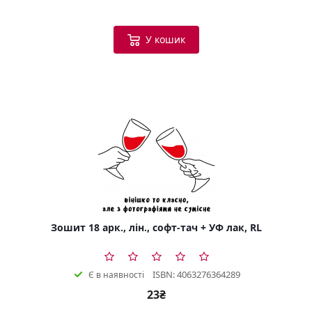
У кошик
Зошит 18 арк., лін., софт-тач + УФ лак, RL
ISBN: 4063276364289
Є в наявності
23₴