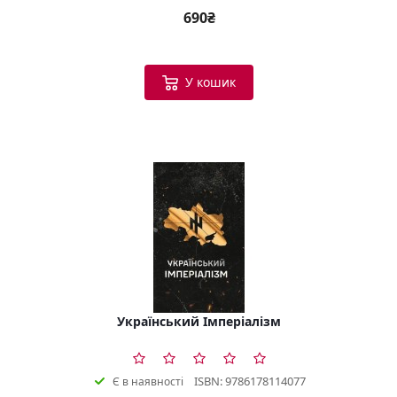
690₴
У кошик
Український Імперіалізм
ISBN: 9786178114077
Є в наявності