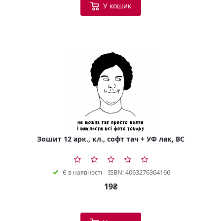
У кошик
Зошит 12 арк., кл., софт тач + УФ лак, BC
ISBN: 4063276364166
Є в наявності
19₴