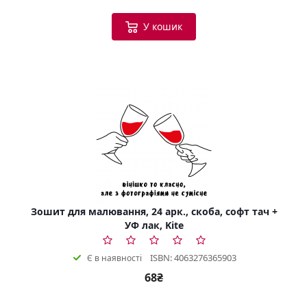
У кошик
Зошит для малювання, 24 арк., скоба, софт тач +
УФ лак, Kite
ISBN: 4063276365903
Є в наявності
68₴