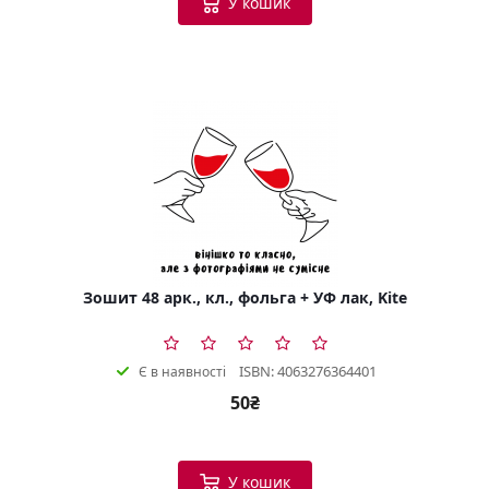
У кошик
Зошит 48 арк., кл., фольга + УФ лак, Kite
ISBN: 4063276364401
Є в наявності
50₴
У кошик