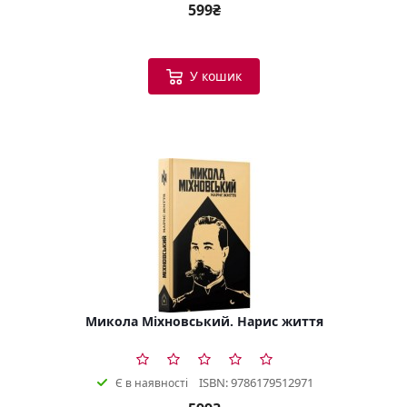
599₴
У кошик
Микола Міхновський. Нарис життя
ISBN: 9786179512971
Є в наявності