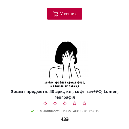
У кошик
Зошит предметн. 48 арк., кл., софт тач+УФ, Lumen,
географія
ISBN: 4063276369819
Є в наявності
43₴