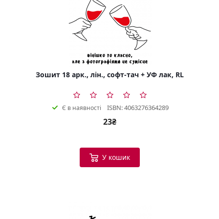
Зошит 18 арк., лін., софт-тач + УФ лак, RL
ISBN: 4063276364289
Є в наявності
23₴
У кошик