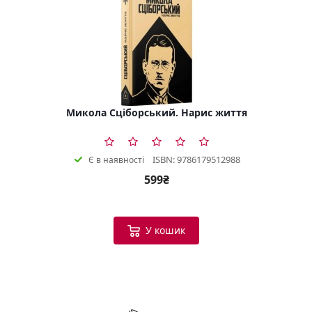
Микола Сціборський. Нарис життя
ISBN: 9786179512988
Є в наявності
599₴
У кошик