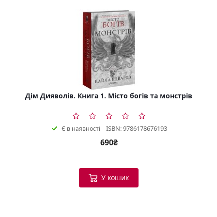
Дім Дияволів. Книга 1. Місто богів та монстрів
ISBN: 9786178676193
Є в наявності
690₴
У кошик