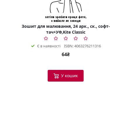
Зошит для малювання, 24 арк., ск., софт-
тач+УФ,Kite Classic
ISBN: 4063276211316
Є в наявності
64₴
У кошик