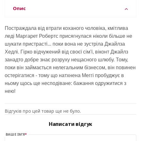
Опис
Постраждала від втрати коханого чоловіка, кмітлива
леді Маргарет Робертс присягнулася ніколи більше не
шукати пристрасті... поки вона не зустріла Джайлза
Хедлі. Гірко відчужений від своєї сім'ї, віконт Джайлз
занадто добре знає розруху нещасного шлюбу. Тому,
поки він займається нелегальним бізнесом, він повинен
остерігатися - тому що натхнена Меггі пробуджує в
ньому щось ще несподіване: бажання одружитися з
нею!
Відгуків про цей товар ще не було.
Написати відгук
ВАШЕ ІМ’Я