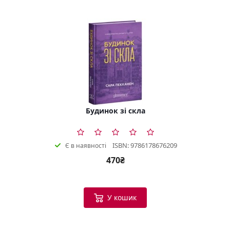
Будинок зі скла
ISBN: 9786178676209
Є в наявності
470₴
У кошик