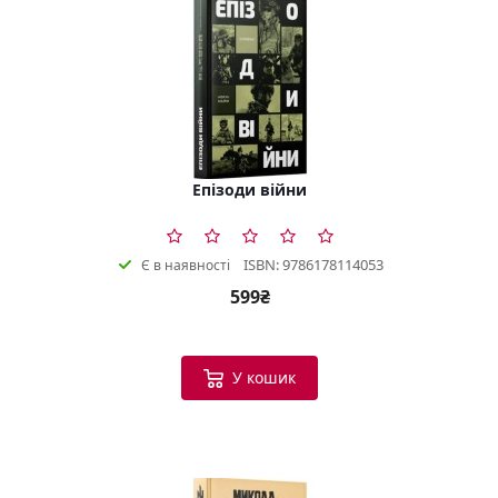
Епізоди війни
ISBN: 9786178114053
Є в наявності
599₴
У кошик