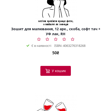
Зошит для малювання, 12 арк., скоба, софт тач +
УФ лак, RH
ISBN: 4063276318268
Є в наявності
50₴
У кошик