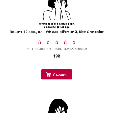
Зошит 12 арк., кл., УФ лак об'ємний, Kite One color
ISBN: 4063276364296
Є в наявності
19₴
У кошик