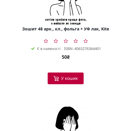
Зошит 48 арк., кл., фольга + УФ лак, Kite
ISBN: 4063276364401
Є в наявності
50₴
У кошик