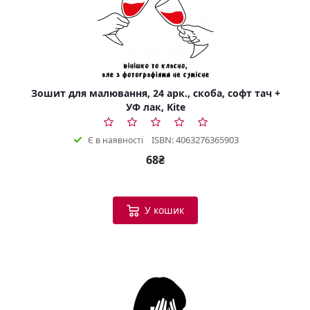
Зошит для малювання, 24 арк., скоба, софт тач +
УФ лак, Kite
ISBN: 4063276365903
Є в наявності
68₴
У кошик