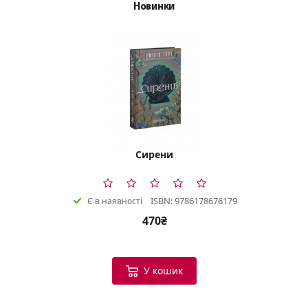
Новинки
Сирени
ISBN: 9786178676179
Є в наявності
470₴
У кошик