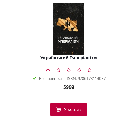
Український Імперіалізм
ISBN: 9786178114077
Є в наявності
599₴
У кошик