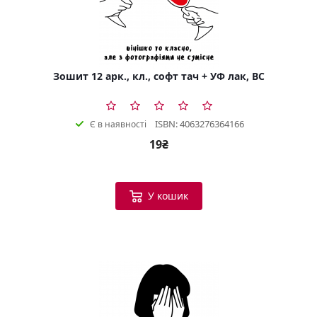
Зошит 12 арк., кл., софт тач + УФ лак, BC
ISBN: 4063276364166
Є в наявності
19₴
У кошик