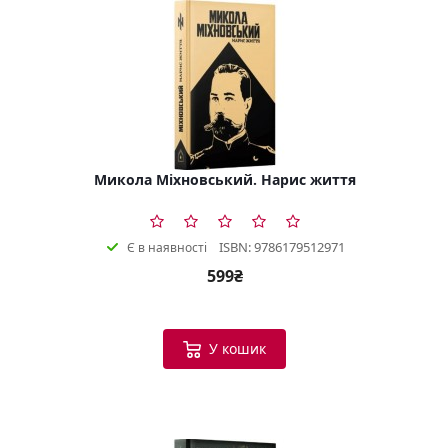
Микола Міхновський. Нарис життя
ISBN: 9786179512971
Є в наявності
599₴
У кошик