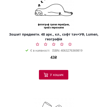
Зошит предметн. 48 арк., кл., софт тач+УФ, Lumen,
географія
ISBN: 4063276369819
Є в наявності
43₴
У кошик