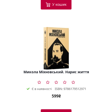
У кошик
Микола Міхновський. Нарис життя
ISBN: 9786179512971
Є в наявності
599₴