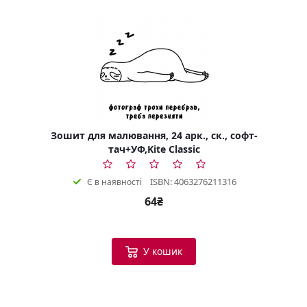
Зошит для малювання, 24 арк., ск., софт-
тач+УФ,Kite Classic
ISBN: 4063276211316
Є в наявності
64₴
У кошик