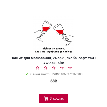
Зошит для малювання, 24 арк., скоба, софт тач +
УФ лак, Kite
ISBN: 4063276365903
Є в наявності
68₴
У кошик