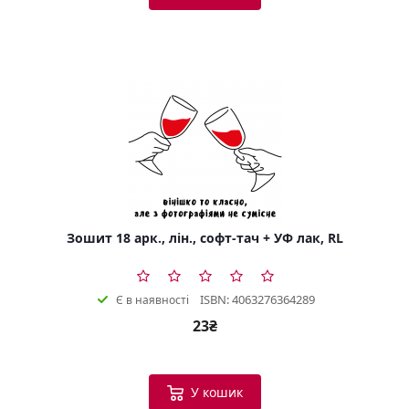
Зошит 18 арк., лін., софт-тач + УФ лак, RL
ISBN: 4063276364289
Є в наявності
23₴
У кошик