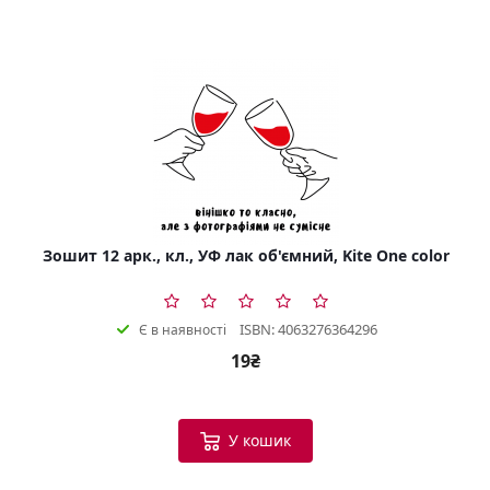
Зошит 12 арк., кл., УФ лак об'ємний, Kite One color
ISBN: 4063276364296
Є в наявності
19₴
У кошик