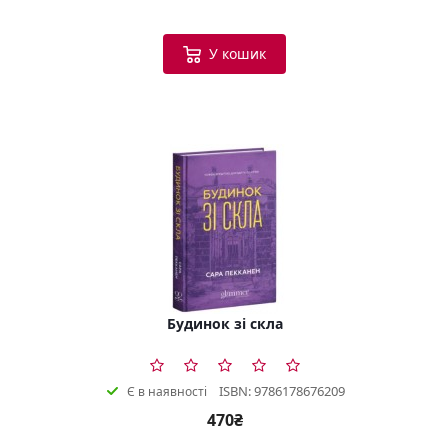
У кошик
Будинок зі скла
ISBN: 9786178676209
Є в наявності
470₴