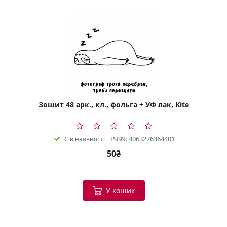
Зошит 48 арк., кл., фольга + УФ лак, Kite
ISBN: 4063276364401
Є в наявності
50₴
У кошик