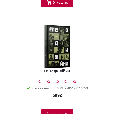
У кошик
Епізоди війни
ISBN: 9786178114053
Є в наявності
599₴
У кошик