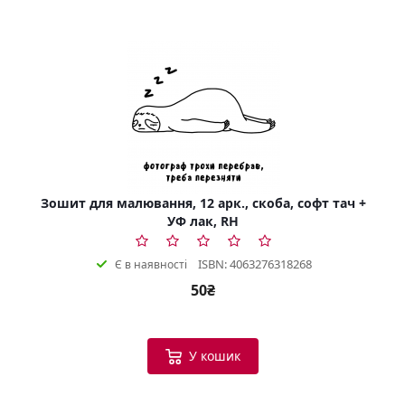
Зошит для малювання, 12 арк., скоба, софт тач +
УФ лак, RH
ISBN: 4063276318268
Є в наявності
50₴
У кошик