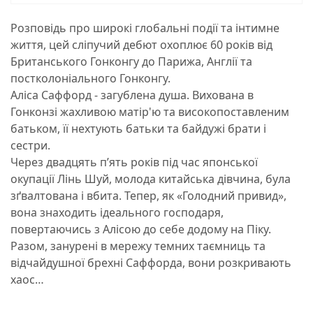
Розповідь про широкі глобальні події та інтимне
життя, цей сліпучий дебют охоплює 60 років від
Британського Гонконгу до Парижа, Англії та
постколоніального Гонконгу.
Аліса Саффорд - загублена душа. Вихована в
Гонконзі жахливою матір'ю та високопоставленим
батьком, її нехтують батьки та байдужі брати і
сестри.
Через двадцять п’ять років під час японської
окупації Лінь Шуй, молода китайська дівчина, була
зґвалтована і вбита. Тепер, як «Голодний привид»,
вона знаходить ідеального господаря,
повертаючись з Алісою до себе додому на Піку.
Разом, занурені в мережу темних таємниць та
відчайдушної брехні Саффорда, вони розкривають
хаос…