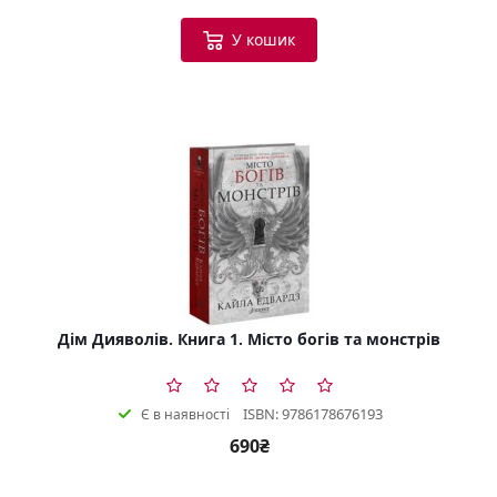
У кошик
Дім Дияволів. Книга 1. Місто богів та монстрів
ISBN: 9786178676193
Є в наявності
690₴