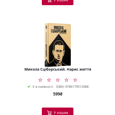
Микола Сціборський. Нарис життя
ISBN: 9786179512988
Є в наявності
599₴
У кошик