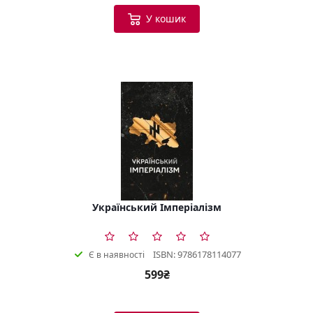
У кошик
Український Імперіалізм
ISBN: 9786178114077
Є в наявності
599₴