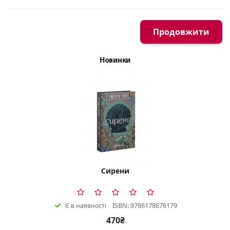
Продовжити
Новинки
Сирени
ISBN: 9786178676179
Є в наявності
470₴