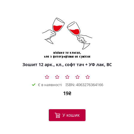
Зошит 12 арк., кл., софт тач + УФ лак, BC
ISBN: 4063276364166
Є в наявності
19₴
У кошик