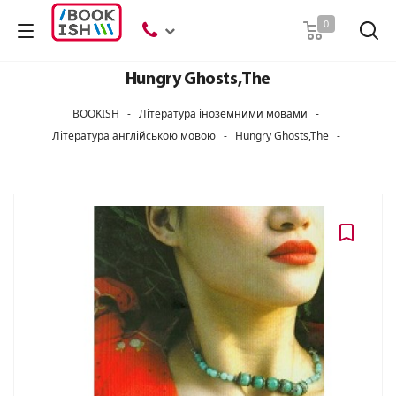
Пошук
0
Hungry Ghosts,The
BOOKISH
-
Література іноземними мовами
-
Література англійською мовою
-
Hungry Ghosts,The
-