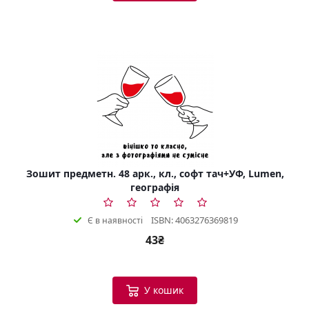
Зошит предметн. 48 арк., кл., софт тач+УФ, Lumen,
географія
ISBN: 4063276369819
Є в наявності
43₴
У кошик