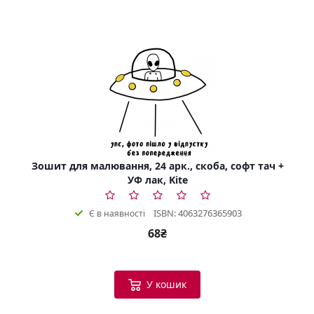
Зошит для малювання, 24 арк., скоба, софт тач +
УФ лак, Kite
ISBN: 4063276365903
Є в наявності
68₴
У кошик