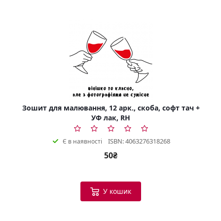
Зошит для малювання, 12 арк., скоба, софт тач +
УФ лак, RH
ISBN: 4063276318268
Є в наявності
50₴
У кошик