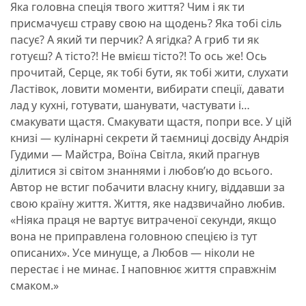
Яка головна спеція твого життя? Чим і як ти
присмачуєш страву свою на щодень? Яка тобі сіль
пасує? А який ти перчик? А ягідка? А гриб ти як
готуєш? А тісто?! Не вмієш тісто?! То ось же! Ось
прочитай, Серце, як тобі бути, як тобі жити, слухати
Ластівок, ловити моменти, вибирати спеції, давати
лад у кухні, готувати, шанувати, частувати і…
смакувати щастя. Смакувати щастя, попри все. У цій
книзі — кулінарні секрети й таємниці досвіду Андрія
Гудими — Майстра, Воїна Світла, який прагнув
ділитися зі світом знаннями і любов’ю до всього.
Автор не встиг побачити власну книгу, віддавши за
свою країну життя. Життя, яке надзвичайно любив.
«Ніяка праця не вартує витраченої секунди, якщо
вона не приправлена головною спецією із тут
описаних». Усе минуще, а Любов — ніколи не
перестає і не минає. І наповнює життя справжнім
смаком.»