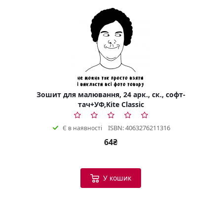
Зошит для малювання, 24 арк., ск., софт-
тач+УФ,Kite Classic
ISBN: 4063276211316
Є в наявності
64₴
У кошик