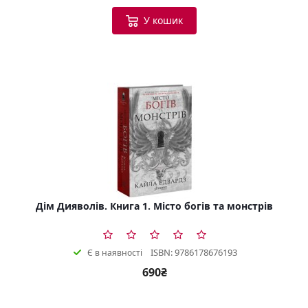
У кошик
Дім Дияволів. Книга 1. Місто богів та монстрів
ISBN: 9786178676193
Є в наявності
690₴