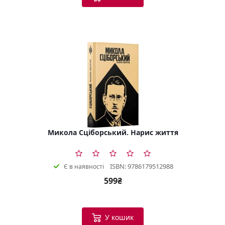
Микола Сціборський. Нарис життя
ISBN: 9786179512988
Є в наявності
599₴
У кошик