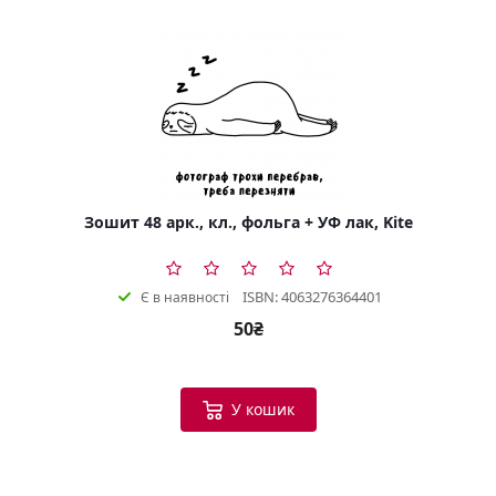
Зошит 48 арк., кл., фольга + УФ лак, Kite
ISBN: 4063276364401
Є в наявності
50₴
У кошик