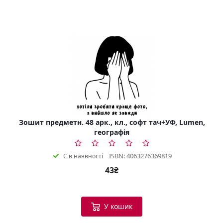
Зошит предметн. 48 арк., кл., софт тач+УФ, Lumen,
географія
ISBN: 4063276369819
Є в наявності
43₴
У кошик