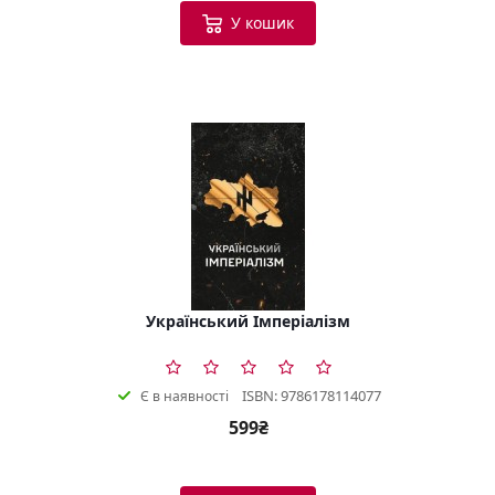
У кошик
Український Імперіалізм
ISBN: 9786178114077
Є в наявності
599₴