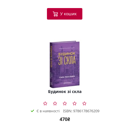
У кошик
Будинок зі скла
ISBN: 9786178676209
Є в наявності
470₴