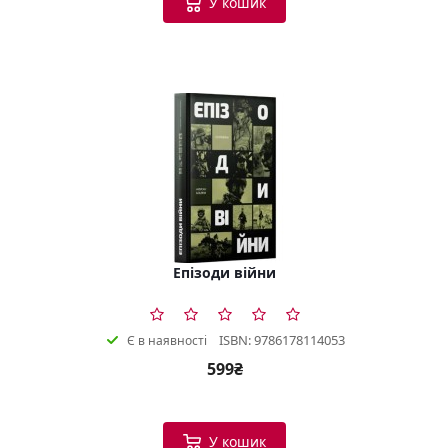
У кошик
Епізоди війни
ISBN: 9786178114053
Є в наявності
599₴
У кошик