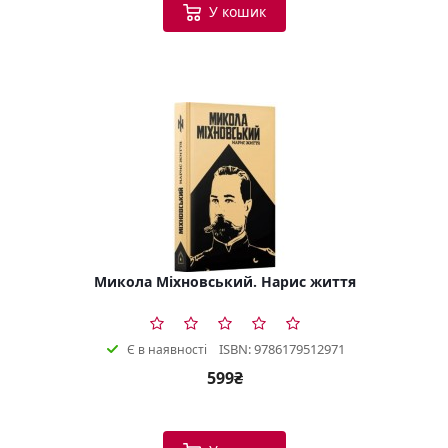
У кошик
Микола Міхновський. Нарис життя
ISBN: 9786179512971
Є в наявності
599₴