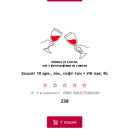
Зошит 18 арк., лін., софт-тач + УФ лак, RL
ISBN: 4063276364289
Є в наявності
23₴
У кошик