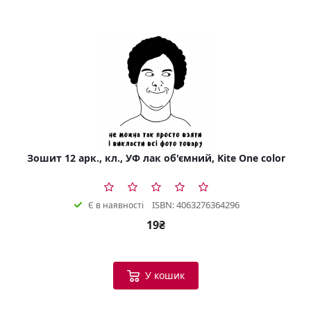
Зошит 12 арк., кл., УФ лак об'ємний, Kite One color
ISBN: 4063276364296
Є в наявності
19₴
У кошик