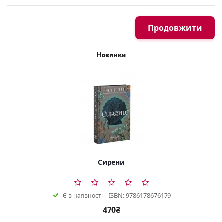
Продовжити
Новинки
Сирени
ISBN: 9786178676179
Є в наявності
470₴