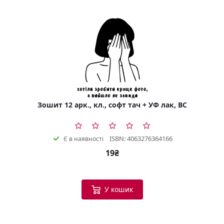
Зошит 12 арк., кл., софт тач + УФ лак, BC
ISBN: 4063276364166
Є в наявності
19₴
У кошик