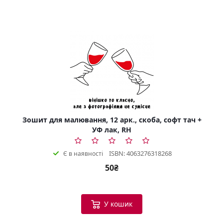
Зошит для малювання, 12 арк., скоба, софт тач +
УФ лак, RH
ISBN: 4063276318268
Є в наявності
50₴
У кошик