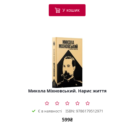
У кошик
Микола Міхновський. Нарис життя
ISBN: 9786179512971
Є в наявності
599₴