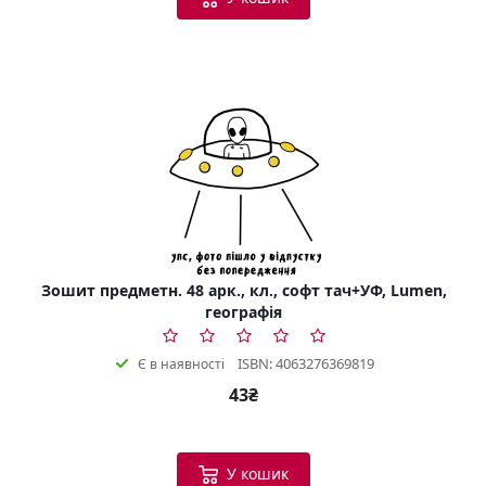
Зошит предметн. 48 арк., кл., софт тач+УФ, Lumen,
географія
ISBN: 4063276369819
Є в наявності
43₴
У кошик