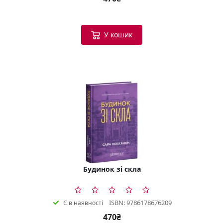
У кошик
Будинок зі скла
ISBN: 9786178676209
Є в наявності
470₴