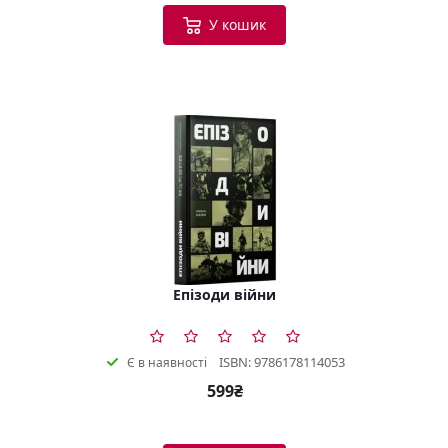
У кошик
Епізоди війни
ISBN: 9786178114053
Є в наявності
599₴