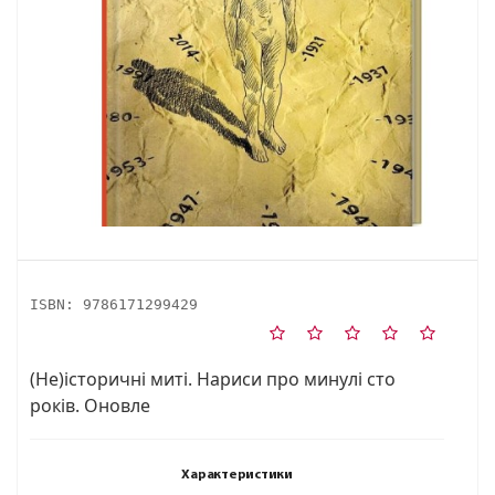
ISBN:
9786171299429
(Не)історичні миті. Нариси про минулі сто
років. Оновле
Характеристики