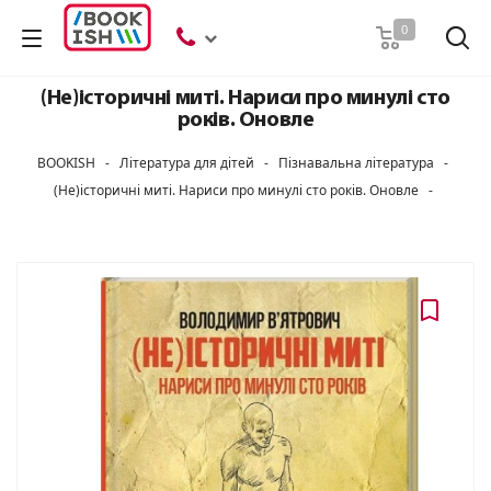
Пошук
0
(Не)історичні миті. Нариси про минулі сто
років. Оновле
BOOKISH
-
Література для дітей
-
Пізнавальна література
-
(Не)історичні миті. Нариси про минулі сто років. Оновле
-