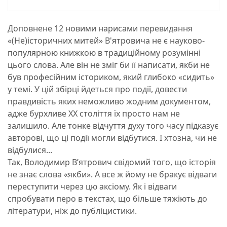
Доповнене 12 новими нарисами перевидання
«(Не)історичних митей» В'ятровича не є науково-
популярною книжкою в традиційному розумінні
цього слова. Але він не зміг би її написати, якби не
був професійним істориком, який глибоко «сидить»
у темі. У цій збірці йдеться про події, довести
правдивість яких неможливо жодним документом,
адже бурхливе XX століття їх просто нам не
залишило. Але тонке відчуття духу того часу підказує
авторові, що ці події могли відбутися. І хтозна, чи не
відбулися...
Так, Володимир В’ятрович свідомий того, що історія
не знає слова «якби». А все ж йому не бракує відваги
переступити через цю аксіому. Як і відваги
спробувати перо в текстах, що більше тяжіють до
літератури, ніж до публіцистики.