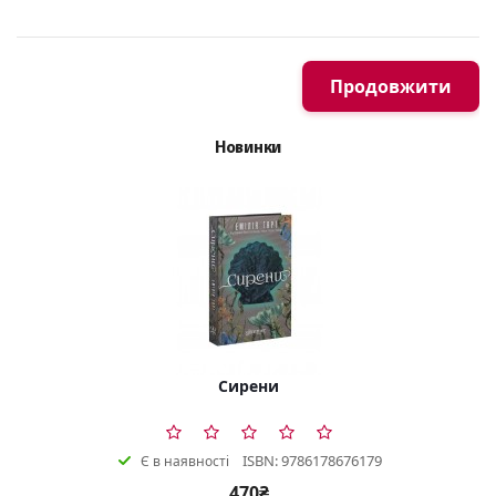
Продовжити
Новинки
Сирени
ISBN: 9786178676179
Є в наявності
470₴