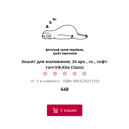
Зошит для малювання, 24 арк., ск., софт-
тач+УФ,Kite Classic
ISBN: 4063276211316
Є в наявності
64₴
У кошик