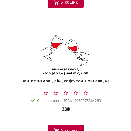
У кошик
Зошит 18 арк., лін., софт-тач + УФ лак, RL
ISBN: 4063276364289
Є в наявності
23₴
У кошик