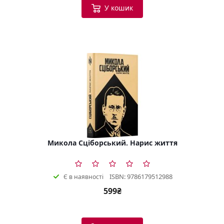
У кошик
Микола Сціборський. Нарис життя
ISBN: 9786179512988
Є в наявності
599₴