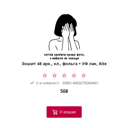
Зошит 48 арк., кл., фольга + УФ лак, Kite
ISBN: 4063276364401
Є в наявності
50₴
У кошик