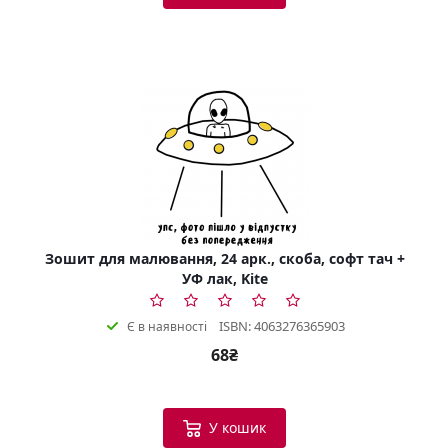
Зошит для малювання, 24 арк., скоба, софт тач +
УФ лак, Kite
ISBN: 4063276365903
Є в наявності
68₴
У кошик