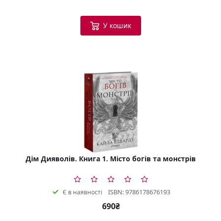
У кошик
Дім Дияволів. Книга 1. Місто богів та монстрів
ISBN: 9786178676193
Є в наявності
690₴