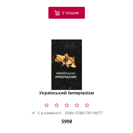
У кошик
Український Імперіалізм
ISBN: 9786178114077
Є в наявності
599₴