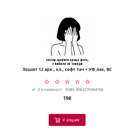
Зошит 12 арк., кл., софт тач + УФ лак, BC
ISBN: 4063276364166
Є в наявності
19₴
У кошик