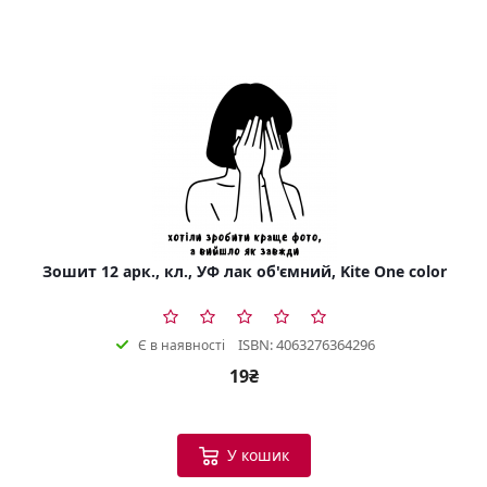
Зошит 12 арк., кл., УФ лак об'ємний, Kite One color
ISBN: 4063276364296
Є в наявності
19₴
У кошик